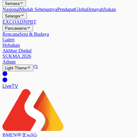
Semasa
Nasional
Mudah Sebenarnya
Pendapat
Global
Jenayah
Sukan
Selangor
EXCO
ADN
PBT
Pancawarna
Rencana
Seni & Budaya
Galeri
Hebahan
Akhbar Digital
SUKMA 2026
Aduan
Light
Theme
Live
TV
BM
EN
中文
தமிழ்