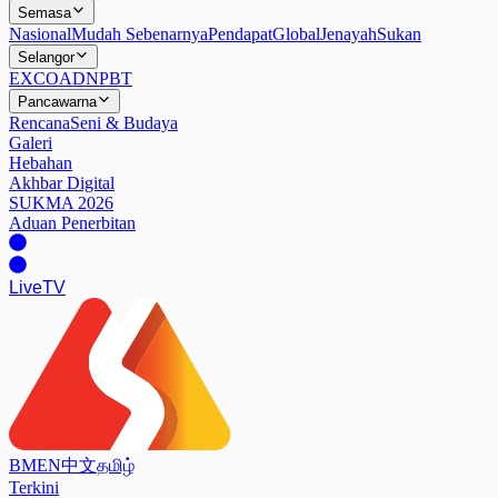
Semasa
Nasional
Mudah Sebenarnya
Pendapat
Global
Jenayah
Sukan
Selangor
EXCO
ADN
PBT
Pancawarna
Rencana
Seni & Budaya
Galeri
Hebahan
Akhbar Digital
SUKMA 2026
Aduan Penerbitan
Live
TV
BM
EN
中文
தமிழ்
Terkini