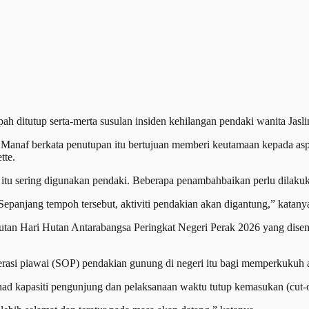
itutup serta-merta susulan insiden kehilangan pendaki wanita Jaslind
Manaf berkata penutupan itu bertujuan memberi keutamaan kepada asp
tte.
 itu sering digunakan pendaki. Beberapa penambahbaikan perlu dilakuk
Sepanjang tempoh tersebut, aktiviti pendakian akan digantung,” katany
butan Hari Hutan Antarabangsa Peringkat Negeri Perak 2026 yang dis
perasi piawai (SOP) pendakian gunung di negeri itu bagi memperkukuh
ad kapasiti pengunjung dan pelaksanaan waktu tutup kemasukan (cut-of