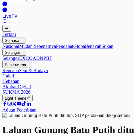
Live
TV
Terkini
Semasa
Nasional
Mudah Sebenarnya
Pendapat
Global
Jenayah
Sukan
Selangor
Selangor
EXCO
ADN
PBT
Pancawarna
Rencana
Seni & Budaya
Galeri
Hebahan
Akhbar Digital
SUKMA 2026
Light
Theme
Aduan Penerbitan
Laluan Gunung Batu Putih ditu