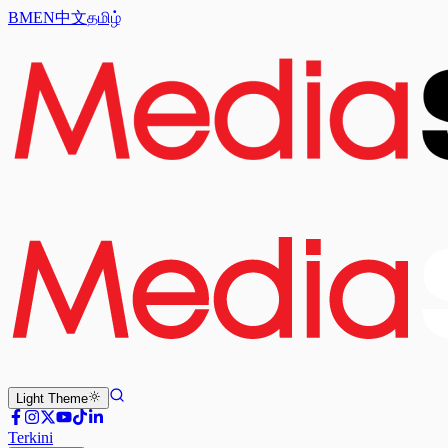
BM
EN
中文
தமிழ்
Light
Theme
Terkini