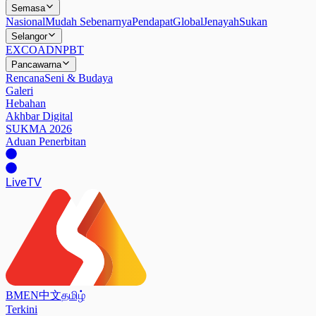
Semasa
Nasional
Mudah Sebenarnya
Pendapat
Global
Jenayah
Sukan
Selangor
EXCO
ADN
PBT
Pancawarna
Rencana
Seni & Budaya
Galeri
Hebahan
Akhbar Digital
SUKMA 2026
Aduan Penerbitan
Live
TV
BM
EN
中文
தமிழ்
Terkini