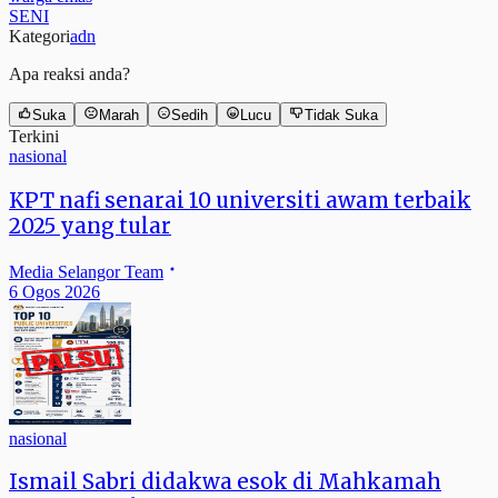
SENI
Kategori
adn
Apa reaksi anda?
Suka
Marah
Sedih
Lucu
Tidak Suka
Terkini
nasional
KPT nafi senarai 10 universiti awam terbaik
2025 yang tular
Media Selangor Team
6 Ogos 2026
nasional
Ismail Sabri didakwa esok di Mahkamah