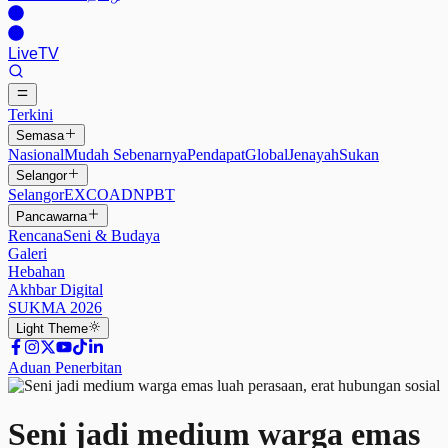
Live
TV
Terkini
Semasa
Nasional
Mudah Sebenarnya
Pendapat
Global
Jenayah
Sukan
Selangor
Selangor
EXCO
ADN
PBT
Pancawarna
Rencana
Seni & Budaya
Galeri
Hebahan
Akhbar Digital
SUKMA 2026
Light
Theme
Aduan Penerbitan
Seni jadi medium warga emas