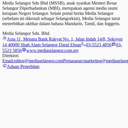
Media Selangor Sdn Bhd (MSSB), anak syarikat Menteri Besar
Selangor Diperbadankan (MBI), merupakan agensi media rasmi
kerajaan Negeri Selangor. Selain portal berita Media Selangor
(sebelum ini dikenali sebagai Selangorkini), Media Selangor turut
menerbitkan akhbar dalam bahasa Mandarin, Tamil,
dan
Inggeris.
Media Selangor Sdn. Bhd.
Aras 11, Menara Bank Rakyat No. 1, Jalan Indah 14/8, Seksyen
14 40000 Shah Alam Selangor Darul Ehsan
03-5523 4856
03-
5523 5856
www.mediaselangor.com.my
Direktori
Email:
editor@mediaselangor.com
Pemasaran:
marketing@mediaselang
Aduan Penerbitan