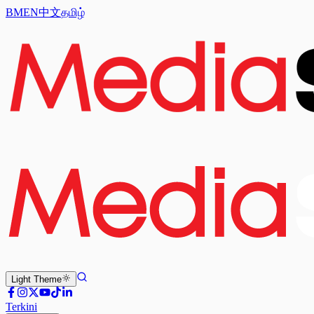
BM
EN
中文
தமிழ்
Light
Theme
Terkini