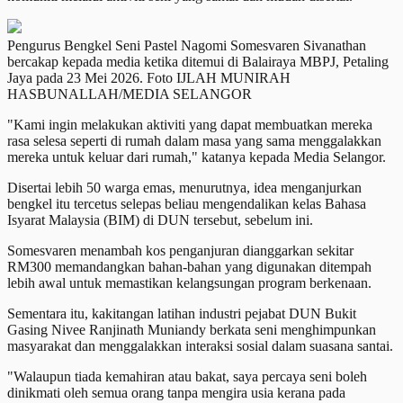
Pengurus Bengkel Seni Pastel Nagomi Somesvaren Sivanathan
bercakap kepada media ketika ditemui di Balairaya MBPJ, Petaling
Jaya pada 23 Mei 2026. Foto IJLAH MUNIRAH
HASBUNALLAH/MEDIA SELANGOR
"Kami ingin melakukan aktiviti yang dapat membuatkan mereka
rasa selesa seperti di rumah dalam masa yang sama menggalakkan
mereka untuk keluar dari rumah," katanya kepada Media Selangor.
Disertai lebih 50 warga emas, menurutnya, idea menganjurkan
bengkel itu tercetus selepas beliau mengendalikan kelas Bahasa
Isyarat Malaysia (BIM) di DUN tersebut, sebelum ini.
Somesvaren menambah kos penganjuran dianggarkan sekitar
RM300 memandangkan bahan-bahan yang digunakan ditempah
lebih awal untuk memastikan kelangsungan program berkenaan.
Sementara itu, kakitangan latihan industri pejabat DUN Bukit
Gasing Nivee Ranjinath Muniandy berkata seni menghimpunkan
masyarakat dan menggalakkan interaksi sosial dalam suasana santai.
"Walaupun tiada kemahiran atau bakat, saya percaya seni boleh
dinikmati oleh semua orang tanpa mengira usia kerana pada