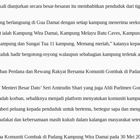
ali dianjurkan secara besar-besaran itu membabitkan penduduk dari 
ng berlangsung di Gua Damai dengan setiap kampung menerima seekor
libat ialah Kampung Wira Damai, Kampung Melayu Batu Caves, Kampu
kampung dan Sungai Tua 11 kampung. Memang meriah,” katanya kepad
duduk hadir bergotong-royong walaupun sebahagian kampung terletak ag
m Korban Perdana dan Rewang Rakyat Bersama Komuniti Gombak di P
’ Menteri Besar Dato’ Seri Amirudin Shari yang juga Ahli Parlimen G
badah korban, sebaliknya menjadi platform menyatukan komuniti kam
mberi peluang kepada penduduk untuk bertemu, bertegur sapa dan meng
afakat dan kebersamaan masih kukuh dalam kalangan masyarakat sete
ersama Komuniti Gombak di Padang Kampung Wira Damai pada 30