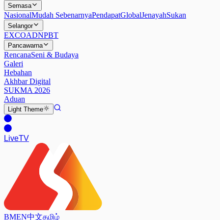
Semasa
Nasional
Mudah Sebenarnya
Pendapat
Global
Jenayah
Sukan
Selangor
EXCO
ADN
PBT
Pancawarna
Rencana
Seni & Budaya
Galeri
Hebahan
Akhbar Digital
SUKMA 2026
Aduan
Light
Theme
Live
TV
BM
EN
中文
தமிழ்