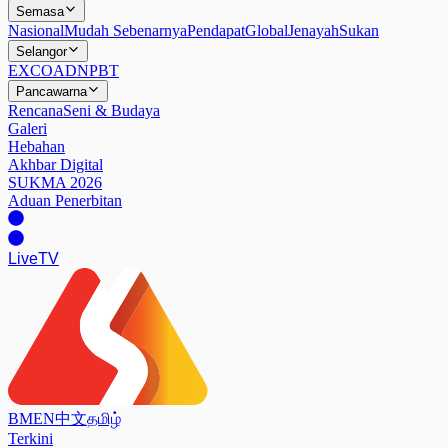
Semasa
Nasional
Mudah Sebenarnya
Pendapat
Global
Jenayah
Sukan
Selangor
EXCO
ADN
PBT
Pancawarna
Rencana
Seni & Budaya
Galeri
Hebahan
Akhbar Digital
SUKMA 2026
Aduan Penerbitan
Live
TV
BM
EN
中文
தமிழ்
Terkini