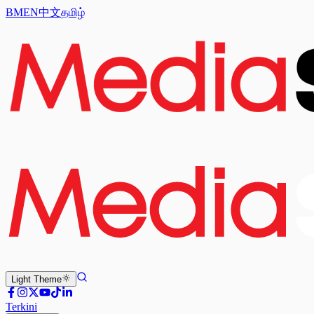
BM
EN
中文
தமிழ்
Light
Theme
Terkini