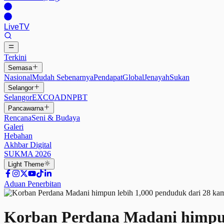
Live
TV
Terkini
Semasa
Nasional
Mudah Sebenarnya
Pendapat
Global
Jenayah
Sukan
Selangor
Selangor
EXCO
ADN
PBT
Pancawarna
Rencana
Seni & Budaya
Galeri
Hebahan
Akhbar Digital
SUKMA 2026
Light
Theme
Aduan Penerbitan
Korban Perdana Madani himpun