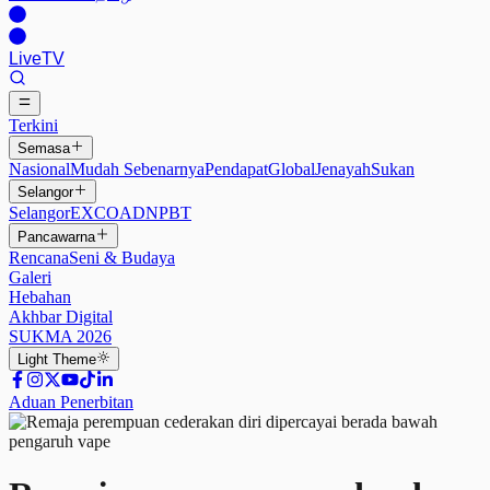
Live
TV
Terkini
Semasa
Nasional
Mudah Sebenarnya
Pendapat
Global
Jenayah
Sukan
Selangor
Selangor
EXCO
ADN
PBT
Pancawarna
Rencana
Seni & Budaya
Galeri
Hebahan
Akhbar Digital
SUKMA 2026
Light
Theme
Aduan Penerbitan