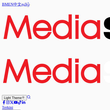
BM
EN
中文
தமிழ்
Light
Theme
Terkini