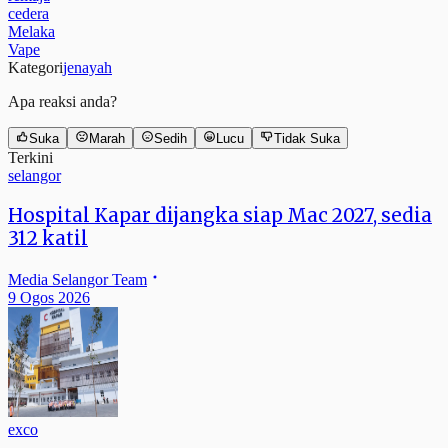
cedera
Melaka
Vape
Kategori
jenayah
Apa reaksi anda?
Suka
Marah
Sedih
Lucu
Tidak Suka
Terkini
selangor
Hospital Kapar dijangka siap Mac 2027, sedia
312 katil
Media Selangor Team
9 Ogos 2026
exco