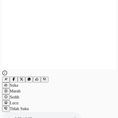
Suka
Marah
Sedih
Lucu
Tidak Suka