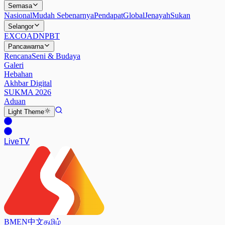
Semasa
Nasional
Mudah Sebenarnya
Pendapat
Global
Jenayah
Sukan
Selangor
EXCO
ADN
PBT
Pancawarna
Rencana
Seni & Budaya
Galeri
Hebahan
Akhbar Digital
SUKMA 2026
Aduan
Light
Theme
Live
TV
BM
EN
中文
தமிழ்