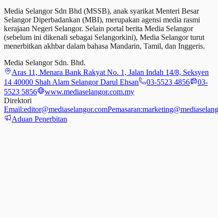
Media Selangor Sdn Bhd (MSSB), anak syarikat Menteri Besar
Selangor Diperbadankan (MBI), merupakan agensi media rasmi
kerajaan Negeri Selangor. Selain portal berita Media Selangor
(sebelum ini dikenali sebagai Selangorkini), Media Selangor turut
menerbitkan akhbar dalam bahasa Mandarin, Tamil,
dan
Inggeris.
Media Selangor Sdn. Bhd.
Aras 11, Menara Bank Rakyat No. 1, Jalan Indah 14/8, Seksyen
14 40000 Shah Alam Selangor Darul Ehsan
03-5523 4856
03-
5523 5856
www.mediaselangor.com.my
Direktori
Email:
editor@mediaselangor.com
Pemasaran:
marketing@mediaselang
Aduan Penerbitan