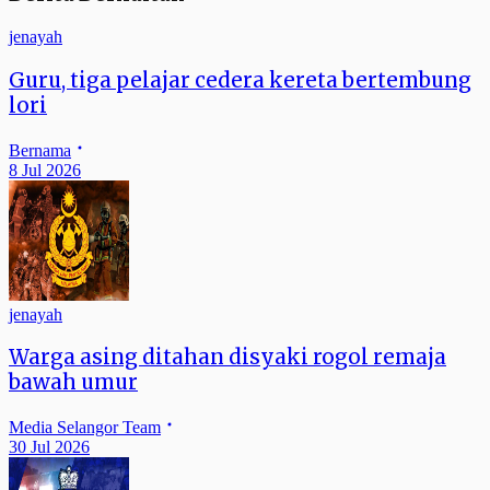
jenayah
Guru, tiga pelajar cedera kereta bertembung
lori
Bernama
8 Jul 2026
jenayah
Warga asing ditahan disyaki rogol remaja
bawah umur
Media Selangor Team
30 Jul 2026