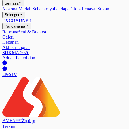
Semasa
Nasional
Mudah Sebenarnya
Pendapat
Global
Jenayah
Sukan
Selangor
EXCO
ADN
PBT
Pancawarna
Rencana
Seni & Budaya
Galeri
Hebahan
Akhbar Digital
SUKMA 2026
Aduan Penerbitan
Live
TV
BM
EN
中文
தமிழ்
Terkini