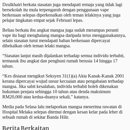
Dzulkhairi berkata siasatan juga mendapati remaja yang tidak lagi
bersekolah itu mula terpengaruh dengan penggunaan vape
berkenaan selepas diperkenalkan oleh teman lelakinya yang juga
pelajar tingkatan empat sejak Februari lepas.
Beliau berkata ibu angkat mangsa juga sudah merampas peranti
vape itu bagi menghalang mangsa daripada terus menggunakannya,
selain siasatan turut mendapati bahan berkenaan dipercayai
dibekalkan oleh teman lelaki mangsa.
“Siasatan lanjut masih dijalankan terhadap semua individu terbabit,
termasuk ibu angkat dan penghuni rumah berusia 14 hingga 17
tahun.
“Kes disiasat mengikut Seksyen 31(1)(a) Akta Kanak-Kanak 2001
kerana dipercayai wujud unsur kecuaian atau pengabaian terhadap
mangsa. Jika sabit kesalahan, individu terbabit boleh dikenakan
hukuman penjara sehingga 10 tahun atau denda maksimum
RM20,000 atau kedua-duanya sekali,” katanya.
Media pada Selasa lalu melaporkan mangsa menerima rawatan di
Hospital Melaka selepas ditemui dengan kesan kelar pada leher di
sebuah rumah di sekitar Banda Hilir.
Berita Berkaitan