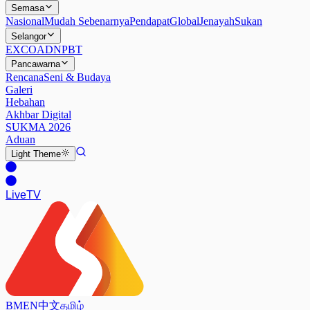
Semasa
Nasional
Mudah Sebenarnya
Pendapat
Global
Jenayah
Sukan
Selangor
EXCO
ADN
PBT
Pancawarna
Rencana
Seni & Budaya
Galeri
Hebahan
Akhbar Digital
SUKMA 2026
Aduan
Light
Theme
Live
TV
BM
EN
中文
தமிழ்