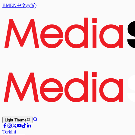
BM
EN
中文
தமிழ்
Light
Theme
Terkini