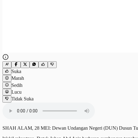
Suka
Marah
Sedih
Lucu
Tidak Suka
SHAH ALAM, 28 MEI: Dewan Undangan Negeri (DUN) Dusun Tua me