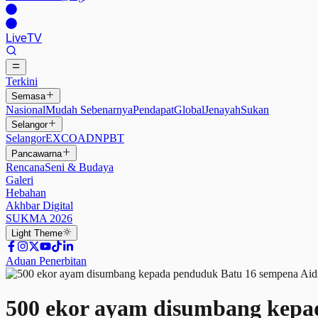
Live
TV
Terkini
Semasa
Nasional
Mudah Sebenarnya
Pendapat
Global
Jenayah
Sukan
Selangor
Selangor
EXCO
ADN
PBT
Pancawarna
Rencana
Seni & Budaya
Galeri
Hebahan
Akhbar Digital
SUKMA 2026
Light
Theme
Aduan Penerbitan
500 ekor ayam disumbang kepa