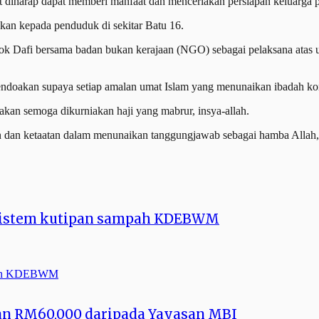
 diharap dapat memberi manfaat dan menceriakan persiapan keluarga 
kan kepada penduduk di sekitar Batu 16.
k Dafi bersama badan bukan kerajaan (NGO) sebagai pelaksana atas 
ndoakan supaya setiap amalan umat Islam yang menunaikan ibadah ko
kan semoga dikurniakan haji yang mabrur, insya-allah.
an dan ketaatan dalam menunaikan tanggungjawab sebagai hamba Allah,
ai sistem kutipan sampah KDEBWM
an RM60,000 daripada Yayasan MBI