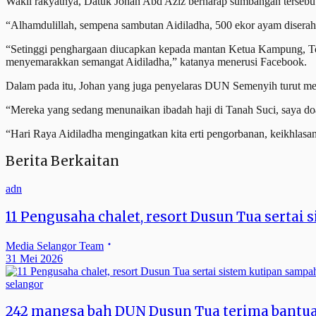
Wakil rakyatnya, Datuk Johan Abd Aziz berharap sumbangan tersebut
“Alhamdulillah, sempena sambutan Aidiladha, 500 ekor ayam diserah
“Setinggi penghargaan diucapkan kepada mantan Ketua Kampung, To
menyemarakkan semangat Aidiladha,” katanya menerusi Facebook.
Dalam pada itu, Johan yang juga penyelaras DUN Semenyih turut me
“Mereka yang sedang menunaikan ibadah haji di Tanah Suci, saya doa
“Hari Raya Aidiladha mengingatkan kita erti pengorbanan, keikhlas
Berita Berkaitan
adn
11 Pengusaha chalet, resort Dusun Tua sert
Media Selangor Team
31 Mei 2026
selangor
242 mangsa bah DUN Dusun Tua terima bantu