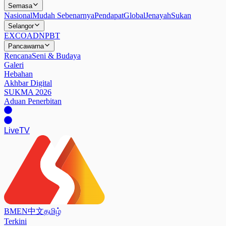
Semasa
Nasional
Mudah Sebenarnya
Pendapat
Global
Jenayah
Sukan
Selangor
EXCO
ADN
PBT
Pancawarna
Rencana
Seni & Budaya
Galeri
Hebahan
Akhbar Digital
SUKMA 2026
Aduan Penerbitan
Live
TV
BM
EN
中文
தமிழ்
Terkini