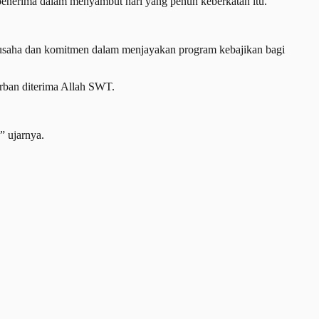
penerima dalam menyambut hari yang penuh keberkatan itu.
usaha dan komitmen dalam menjayakan program kebajikan bagi
rban diterima Allah SWT.
” ujarnya.