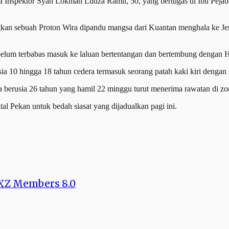
 Inspektor Syah Lokman Ludza Ramli, 50, yang bertugas di Ibu Pejaba
batkan sebuah Proton Wira dipandu mangsa dari Kuantan menghala ke J
ebelum terbabas masuk ke laluan bertentangan dan bertembung dengan Ho
ia 10 hingga 18 tahun cedera termasuk seorang patah kaki kiri deng
 berusia 26 tahun yang hamil 22 minggu turut menerima rawatan di zo
tal Pekan untuk bedah siasat yang dijadualkan pagi ini.
RXZ Members 8.0