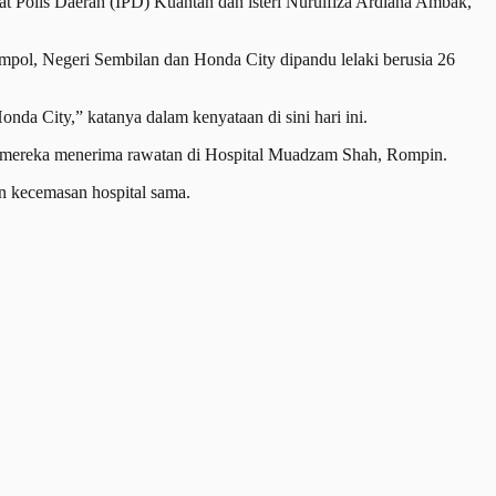
t Polis Daerah (IPD) Kuantan dan isteri Nurulfiza Ardiana Ambak,
empol, Negeri Sembilan dan Honda City dipandu lelaki berusia 26
nda City,” katanya dalam kenyataan di sini hari ini.
an mereka menerima rawatan di Hospital Muadzam Shah, Rompin.
n kecemasan hospital sama.