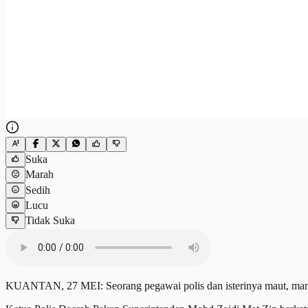
Suka
Marah
Sedih
Lucu
Tidak Suka
KUANTAN, 27 MEI: Seorang pegawai polis dan isterinya maut, manaka