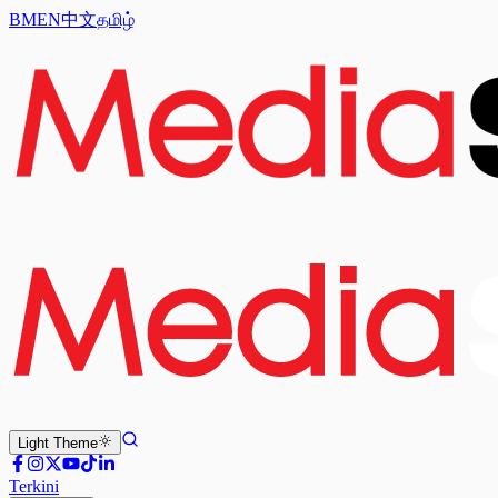
BM
EN
中文
தமிழ்
Light
Theme
Terkini