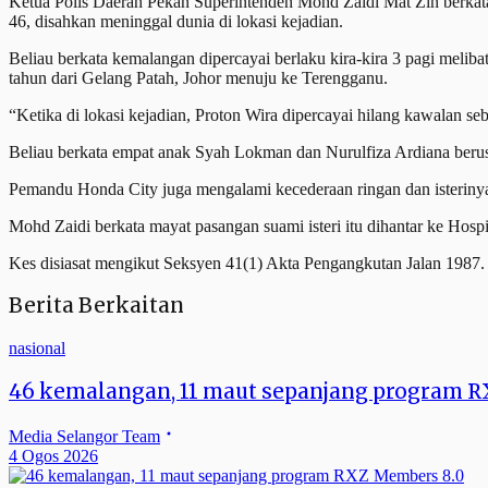
Ketua Polis Daerah Pekan Superintenden Mohd Zaidi Mat Zin berkata
46, disahkan meninggal dunia di lokasi kejadian.
Beliau berkata kemalangan dipercayai berlaku kira-kira 3 pagi meli
tahun dari Gelang Patah, Johor menuju ke Terengganu.
“Ketika di lokasi kejadian, Proton Wira dipercayai hilang kawalan s
Beliau berkata empat anak Syah Lokman dan Nurulfiza Ardiana berus
Pemandu Honda City juga mengalami kecederaan ringan dan isterinya
Mohd Zaidi berkata mayat pasangan suami isteri itu dihantar ke Hospi
Kes disiasat mengikut Seksyen 41(1) Akta Pengangkutan Jalan 1987.
Berita Berkaitan
nasional
46 kemalangan, 11 maut sepanjang program 
Media Selangor Team
4 Ogos 2026