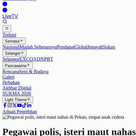
Live
TV
Terkini
Semasa
Nasional
Mudah Sebenarnya
Pendapat
Global
Jenayah
Sukan
Selangor
Selangor
EXCO
ADN
PBT
Pancawarna
Rencana
Seni & Budaya
Galeri
Hebahan
Akhbar Digital
SUKMA 2026
Light
Theme
Aduan Penerbitan
Pegawai polis, isteri maut naha