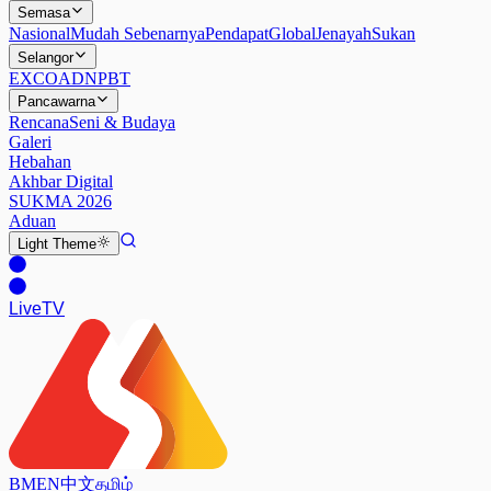
Semasa
Nasional
Mudah Sebenarnya
Pendapat
Global
Jenayah
Sukan
Selangor
EXCO
ADN
PBT
Pancawarna
Rencana
Seni & Budaya
Galeri
Hebahan
Akhbar Digital
SUKMA 2026
Aduan
Light
Theme
Live
TV
BM
EN
中文
தமிழ்