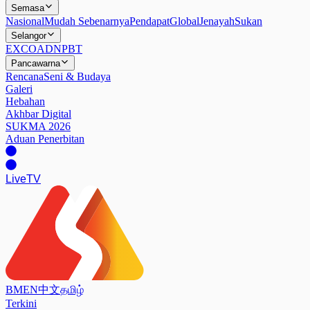
Semasa
Nasional
Mudah Sebenarnya
Pendapat
Global
Jenayah
Sukan
Selangor
EXCO
ADN
PBT
Pancawarna
Rencana
Seni & Budaya
Galeri
Hebahan
Akhbar Digital
SUKMA 2026
Aduan Penerbitan
Live
TV
BM
EN
中文
தமிழ்
Terkini