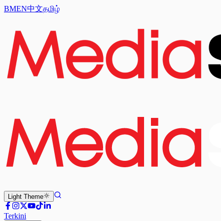
BM
EN
中文
தமிழ்
Light
Theme
Terkini