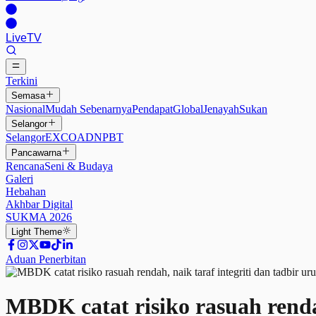
Live
TV
Terkini
Semasa
Nasional
Mudah Sebenarnya
Pendapat
Global
Jenayah
Sukan
Selangor
Selangor
EXCO
ADN
PBT
Pancawarna
Rencana
Seni & Budaya
Galeri
Hebahan
Akhbar Digital
SUKMA 2026
Light
Theme
Aduan Penerbitan
MBDK catat risiko rasuah rendah