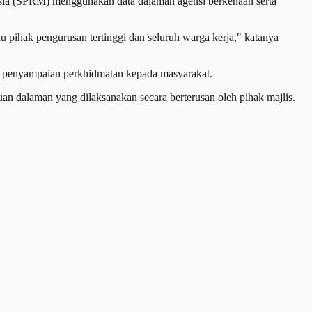
ia (SPRM) menggunakan data dalaman agensi berkenaan serta
 pihak pengurusan tertinggi dan seluruh warga kerja," katanya
 penyampaian perkhidmatan kepada masyarakat.
tauan dalaman yang dilaksanakan secara berterusan oleh pihak majlis.