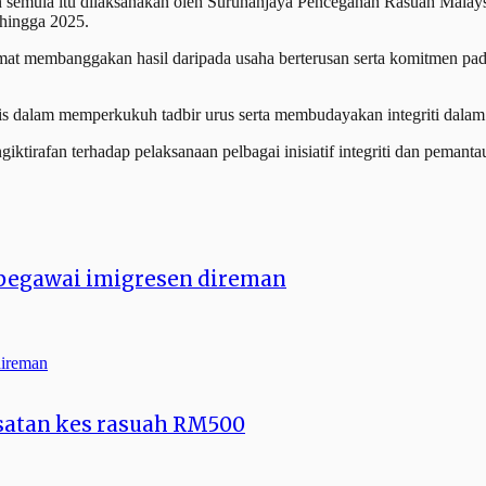
emula itu dilaksanakan oleh Suruhanjaya Pencegahan Rasuah Malays
 hingga 2025.
amat membanggakan hasil daripada usaha berterusan serta komitmen padu
 dalam memperkukuh tadbir urus serta membudayakan integriti dalam
ngiktirafan terhadap pelaksanaan pelbagai inisiatif integriti dan peman
pegawai imigresen direman
iasatan kes rasuah RM500