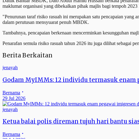
Datuk Bandar MBDK, Dato'Abdul Hamid Hussain berkata penarafan s
maklumat organisasi yang dibekalkan pihak majlis bagi tempoh 2023
"Penurunan taraf risiko rasuah ini merupakan satu pencapaian yang 
dalam perutusan mensyuarat penuh MBDK.
Tambahnya, pencapaian berkenaan mencerminkan kesungguhan majlis
Penarafan semula risiko rasuah tahun 2026 itu juga dilihat sebagai pe
Berita Berkaitan
jenayah
Godam MyIMMs: 12 individu termasuk enam 
Bernama
29 Jul 2026
jenayah
Ketua balai polis direman tujuh hari bantu s
Bernama