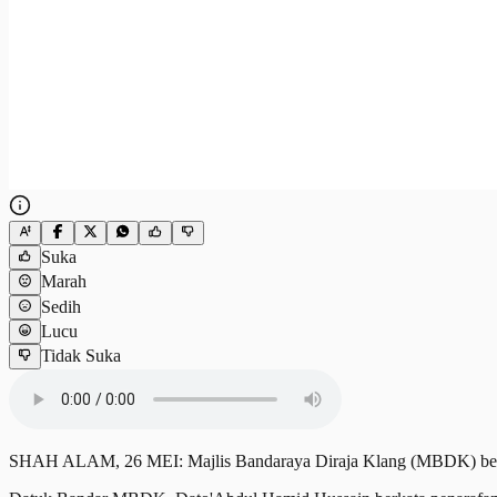
Suka
Marah
Sedih
Lucu
Tidak Suka
SHAH ALAM, 26 MEI: Majlis Bandaraya Diraja Klang (MBDK) berjaya 