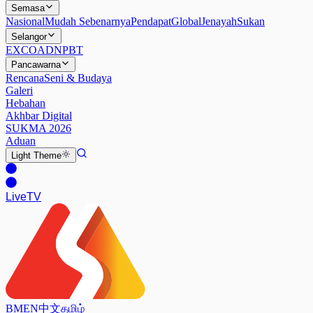
Semasa
Nasional
Mudah Sebenarnya
Pendapat
Global
Jenayah
Sukan
Selangor
EXCO
ADN
PBT
Pancawarna
Rencana
Seni & Budaya
Galeri
Hebahan
Akhbar Digital
SUKMA 2026
Aduan
Light
Theme
Live
TV
BM
EN
中文
தமிழ்