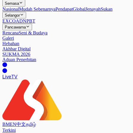
Semasa
Nasional
Mudah Sebenarnya
Pendapat
Global
Jenayah
Sukan
Selangor
EXCO
ADN
PBT
Pancawarna
Rencana
Seni & Budaya
Galeri
Hebahan
Akhbar Digital
SUKMA 2026
Aduan Penerbitan
Live
TV
BM
EN
中文
தமிழ்
Terkini