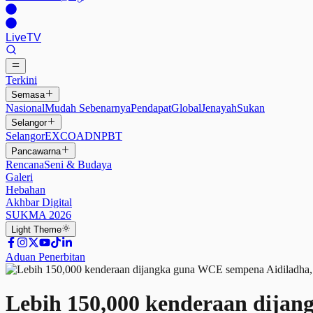
Live
TV
Terkini
Semasa
Nasional
Mudah Sebenarnya
Pendapat
Global
Jenayah
Sukan
Selangor
Selangor
EXCO
ADN
PBT
Pancawarna
Rencana
Seni & Budaya
Galeri
Hebahan
Akhbar Digital
SUKMA 2026
Light
Theme
Aduan Penerbitan
Lebih 150,000 kenderaan dijan