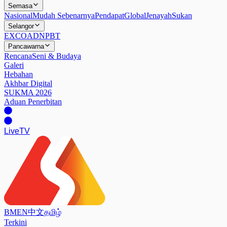
Semasa
Nasional
Mudah Sebenarnya
Pendapat
Global
Jenayah
Sukan
Selangor
EXCO
ADN
PBT
Pancawarna
Rencana
Seni & Budaya
Galeri
Hebahan
Akhbar Digital
SUKMA 2026
Aduan Penerbitan
Live
TV
BM
EN
中文
தமிழ்
Terkini