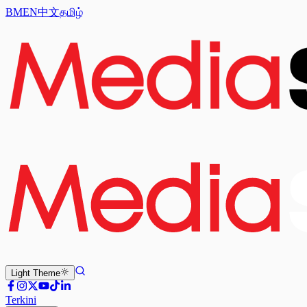
BM
EN
中文
தமிழ்
Light
Theme
Terkini