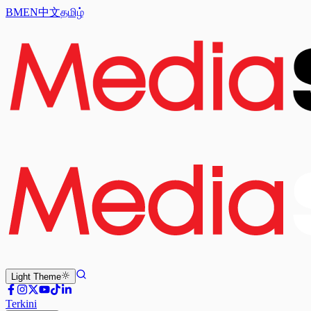
BM
EN
中文
தமிழ்
Light
Theme
Terkini