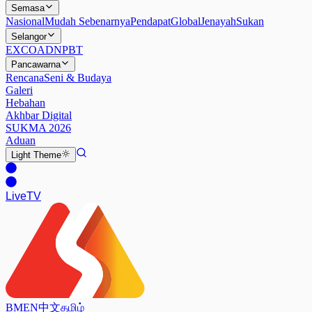
Semasa
Nasional
Mudah Sebenarnya
Pendapat
Global
Jenayah
Sukan
Selangor
EXCO
ADN
PBT
Pancawarna
Rencana
Seni & Budaya
Galeri
Hebahan
Akhbar Digital
SUKMA 2026
Aduan
Light
Theme
Live
TV
BM
EN
中文
தமிழ்