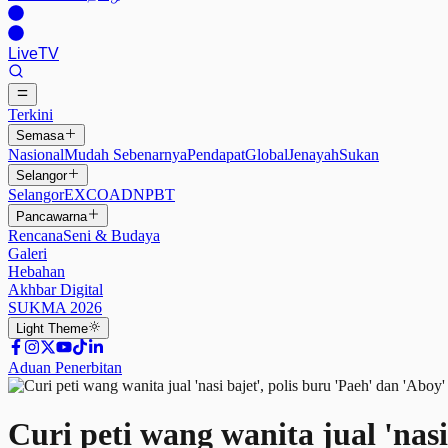
Live
TV
Terkini
Semasa
Nasional
Mudah Sebenarnya
Pendapat
Global
Jenayah
Sukan
Selangor
Selangor
EXCO
ADN
PBT
Pancawarna
Rencana
Seni & Budaya
Galeri
Hebahan
Akhbar Digital
SUKMA 2026
Light
Theme
Aduan Penerbitan
Curi peti wang wanita jual 'nasi