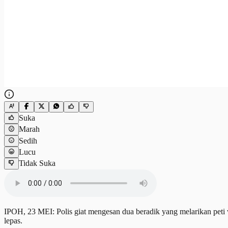
Suka
Marah
Sedih
Lucu
Tidak Suka
IPOH, 23 MEI: Polis giat mengesan dua beradik yang melarikan peti w
lepas.