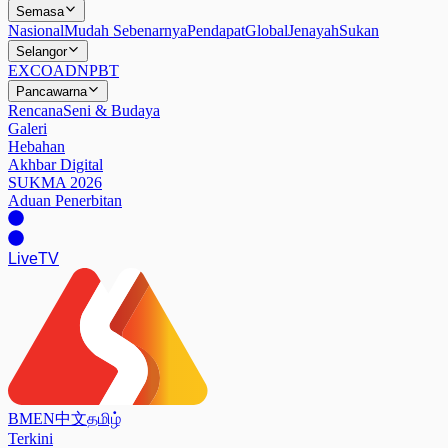
Semasa
Nasional
Mudah Sebenarnya
Pendapat
Global
Jenayah
Sukan
Selangor
EXCO
ADN
PBT
Pancawarna
Rencana
Seni & Budaya
Galeri
Hebahan
Akhbar Digital
SUKMA 2026
Aduan Penerbitan
Live
TV
BM
EN
中文
தமிழ்
Terkini