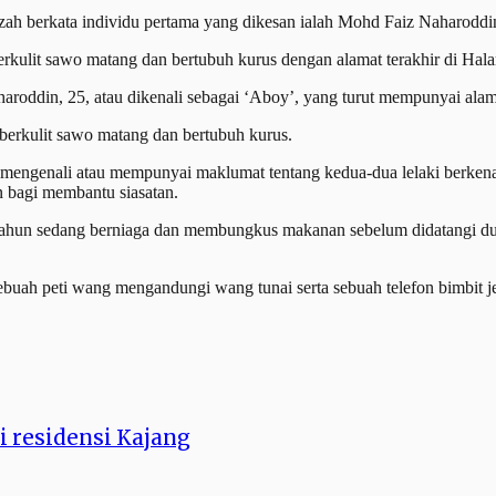
berkata individu pertama yang dikesan ialah Mohd Faiz Naharoddin, 
erkulit sawo matang dan bertubuh kurus dengan alamat terakhir di Ha
aroddin, 25, atau dikenali sebagai ‘Aboy’, yang turut mempunyai alam
berkulit sawo matang dan bertubuh kurus.
engenali atau mempunyai maklumat tentang kedua-dua lelaki berkena
n bagi membantu siasatan.
21 tahun sedang berniaga dan membungkus makanan sebelum didatangi d
uah peti wang mengandungi wang tunai serta sebuah telefon bimbit jen
i residensi Kajang