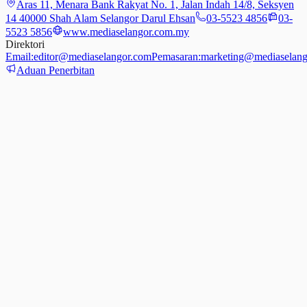
Aras 11, Menara Bank Rakyat No. 1, Jalan Indah 14/8, Seksyen
14 40000 Shah Alam Selangor Darul Ehsan
03-5523 4856
03-
5523 5856
www.mediaselangor.com.my
Direktori
Email:
editor@mediaselangor.com
Pemasaran:
marketing@mediaselang
Aduan Penerbitan