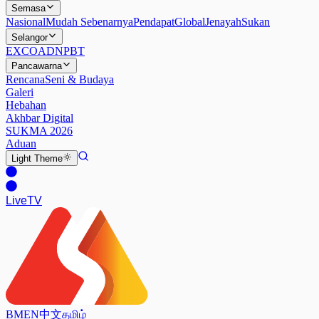
Semasa
Nasional
Mudah Sebenarnya
Pendapat
Global
Jenayah
Sukan
Selangor
EXCO
ADN
PBT
Pancawarna
Rencana
Seni & Budaya
Galeri
Hebahan
Akhbar Digital
SUKMA 2026
Aduan
Light
Theme
Live
TV
BM
EN
中文
தமிழ்