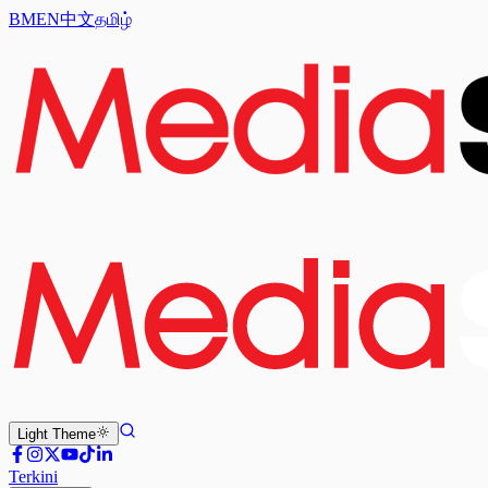
BM
EN
中文
தமிழ்
Light
Theme
Terkini