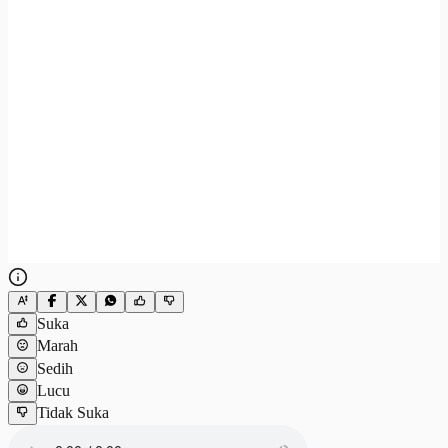
Suka
Marah
Sedih
Lucu
Tidak Suka