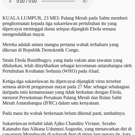
KUALA LUMPUR, 23 MEI: Palang Merah pada Sabtu memberi
penghormatan kepada tiga sukarelawan pertubuhan itu yang
dipercayai meninggal dunia selepas dijangkiti Ebola semasa
mengendalikan mayat.
Mereka adalah antara mangsa pertama wabak terbaharu yang
dikesan di Republik Demokratik Congo.
Strain Ebola Bundibugyo, yang tiada vaksin atau rawatan yang
diluluskan, telah diisytiharkan sebagai kecemasan antarabangsa oleh
Pertubuhan Kesihatan Sedunia (WHO) pada Ahad.
Ketiga-tiga sukarelawan itu dipercayai dijangkiti virus tersebut
semasa aktiviti pengurusan mayat pada 27 Mac sebagai sebahagian
daripada misi kemanusiaan yang tidak berkaitan dengan Ebola,
menurut Persekutuan Persatuan Palang Merah dan Bulan Sabit
Merah Antarabangsa (IFRC) dalam satu kenyataan.
Pada masa itu wabak berkenaan belum dikenal pasti, tambahnya.
Sukarelawan terbabit ialah Ajiko Chandiru Viviane, Sezabo
Katanabo dan Alikana Udumusi Augustin, yang menawarkan diri di
cawangan Mongbwalu di wilayah Ituri di timur laut negara itu, kata