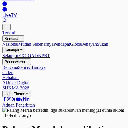
Live
TV
Terkini
Semasa
Nasional
Mudah Sebenarnya
Pendapat
Global
Jenayah
Sukan
Selangor
Selangor
EXCO
ADN
PBT
Pancawarna
Rencana
Seni & Budaya
Galeri
Hebahan
Akhbar Digital
SUKMA 2026
Light
Theme
Aduan Penerbitan