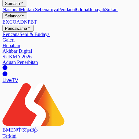
Semasa
Nasional
Mudah Sebenarnya
Pendapat
Global
Jenayah
Sukan
Selangor
EXCO
ADN
PBT
Pancawarna
Rencana
Seni & Budaya
Galeri
Hebahan
Akhbar Digital
SUKMA 2026
Aduan Penerbitan
Live
TV
BM
EN
中文
தமிழ்
Terkini