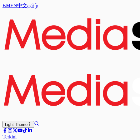
BM
EN
中文
தமிழ்
Light
Theme
Terkini