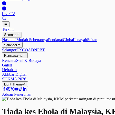
Live
TV
Terkini
Semasa
Nasional
Mudah Sebenarnya
Pendapat
Global
Jenayah
Sukan
Selangor
Selangor
EXCO
ADN
PBT
Pancawarna
Rencana
Seni & Budaya
Galeri
Hebahan
Akhbar Digital
SUKMA 2026
Light
Theme
Aduan Penerbitan
Tiada kes Ebola di Malaysia, K