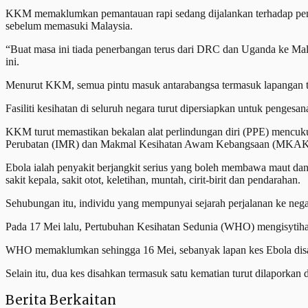
KKM memaklumkan pemantauan rapi sedang dijalankan terhadap penge
sebelum memasuki Malaysia.
“Buat masa ini tiada penerbangan terus dari DRC dan Uganda ke Mal
ini.
Menurut KKM, semua pintu masuk antarabangsa termasuk lapangan te
Fasiliti kesihatan di seluruh negara turut dipersiapkan untuk penge
KKM turut memastikan bekalan alat perlindungan diri (PPE) mencukupi
Perubatan (IMR) dan Makmal Kesihatan Awam Kebangsaan (MKAK
Ebola ialah penyakit berjangkit serius yang boleh membawa maut dan
sakit kepala, sakit otot, keletihan, muntah, cirit-birit dan pendarahan.
Sehubungan itu, individu yang mempunyai sejarah perjalanan ke nega
Pada 17 Mei lalu, Pertubuhan Kesihatan Sedunia (WHO) mengisyti
WHO memaklumkan sehingga 16 Mei, sebanyak lapan kes Ebola disahk
Selain itu, dua kes disahkan termasuk satu kematian turut dilapork
Berita Berkaitan