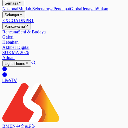
Semasa
Nasional
Mudah Sebenarnya
Pendapat
Global
Jenayah
Sukan
Selangor
EXCO
ADN
PBT
Pancawarna
Rencana
Seni & Budaya
Galeri
Hebahan
Akhbar Digital
SUKMA 2026
Aduan
Light
Theme
Live
TV
BM
EN
中文
தமிழ்