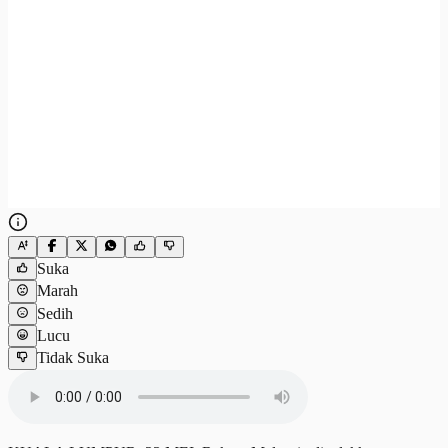
Suka
Marah
Sedih
Lucu
Tidak Suka