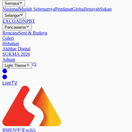
Semasa
Nasional
Mudah Sebenarnya
Pendapat
Global
Jenayah
Sukan
Selangor
EXCO
ADN
PBT
Pancawarna
Rencana
Seni & Budaya
Galeri
Hebahan
Akhbar Digital
SUKMA 2026
Aduan
Light
Theme
Live
TV
BM
EN
中文
தமிழ்