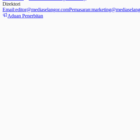
Direktori
Email:
editor@mediaselangor.com
Pemasaran:
marketing@mediaselang
Aduan Penerbitan