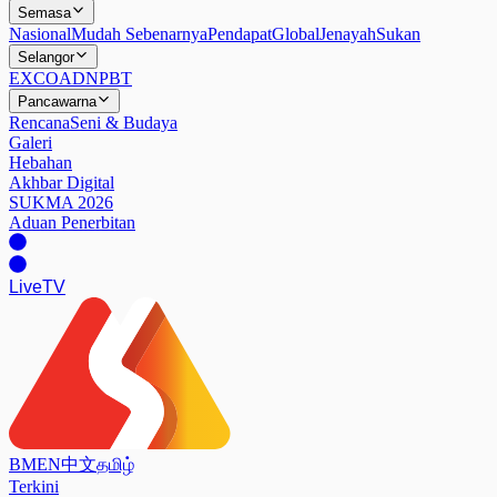
Semasa
Nasional
Mudah Sebenarnya
Pendapat
Global
Jenayah
Sukan
Selangor
EXCO
ADN
PBT
Pancawarna
Rencana
Seni & Budaya
Galeri
Hebahan
Akhbar Digital
SUKMA 2026
Aduan Penerbitan
Live
TV
BM
EN
中文
தமிழ்
Terkini