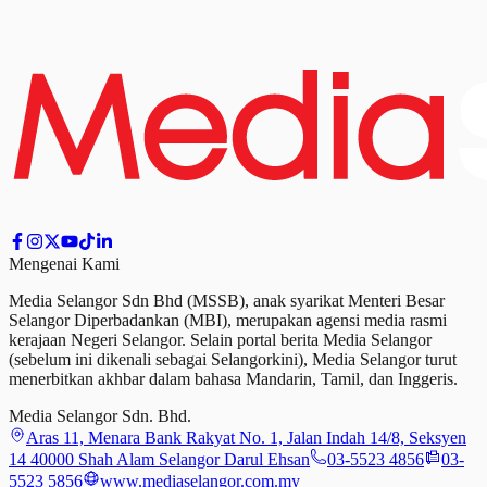
Mengenai Kami
Media Selangor Sdn Bhd (MSSB), anak syarikat Menteri Besar
Selangor Diperbadankan (MBI), merupakan agensi media rasmi
kerajaan Negeri Selangor. Selain portal berita Media Selangor
(sebelum ini dikenali sebagai Selangorkini), Media Selangor turut
menerbitkan akhbar dalam bahasa Mandarin, Tamil,
dan
Inggeris.
Media Selangor Sdn. Bhd.
Aras 11, Menara Bank Rakyat No. 1, Jalan Indah 14/8, Seksyen
14 40000 Shah Alam Selangor Darul Ehsan
03-5523 4856
03-
5523 5856
www.mediaselangor.com.my