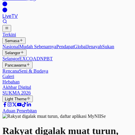
Live
TV
Terkini
Semasa
Nasional
Mudah Sebenarnya
Pendapat
Global
Jenayah
Sukan
Selangor
Selangor
EXCO
ADN
PBT
Pancawarna
Rencana
Seni & Budaya
Galeri
Hebahan
Akhbar Digital
SUKMA 2026
Light
Theme
Aduan Penerbitan
Rakyat digalak muat turun,