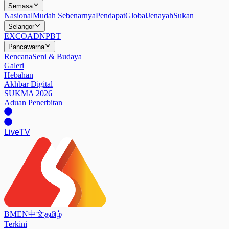
Semasa
Nasional
Mudah Sebenarnya
Pendapat
Global
Jenayah
Sukan
Selangor
EXCO
ADN
PBT
Pancawarna
Rencana
Seni & Budaya
Galeri
Hebahan
Akhbar Digital
SUKMA 2026
Aduan Penerbitan
Live
TV
BM
EN
中文
தமிழ்
Terkini