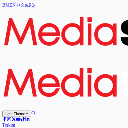
BM
EN
中文
தமிழ்
Light
Theme
Terkini