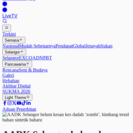
Live
TV
Terkini
Semasa
Nasional
Mudah Sebenarnya
Pendapat
Global
Jenayah
Sukan
Selangor
Selangor
EXCO
ADN
PBT
Pancawarna
Rencana
Seni & Budaya
Galeri
Hebahan
Akhbar Digital
SUKMA 2026
Light
Theme
Aduan Penerbitan