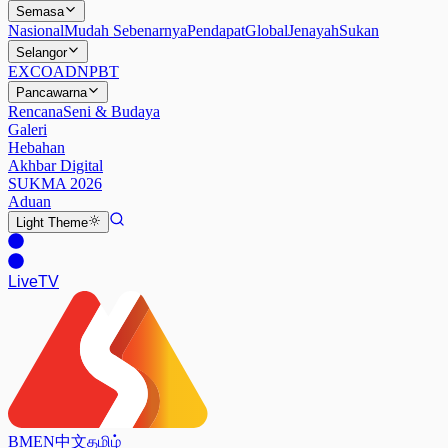
Semasa
Nasional
Mudah Sebenarnya
Pendapat
Global
Jenayah
Sukan
Selangor
EXCO
ADN
PBT
Pancawarna
Rencana
Seni & Budaya
Galeri
Hebahan
Akhbar Digital
SUKMA 2026
Aduan
Light
Theme
Live
TV
BM
EN
中文
தமிழ்