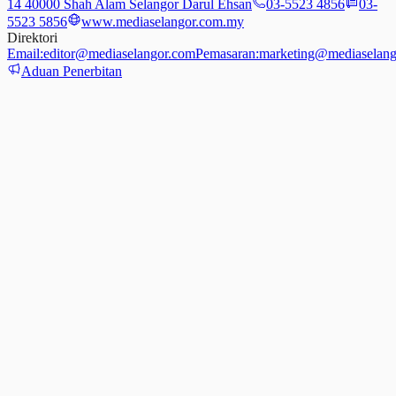
14 40000 Shah Alam Selangor Darul Ehsan
03-5523 4856
03-
5523 5856
www.mediaselangor.com.my
Direktori
Email:
editor@mediaselangor.com
Pemasaran:
marketing@mediaselang
Aduan Penerbitan