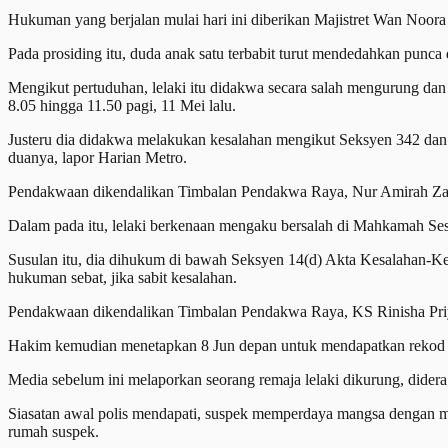
Hukuman yang berjalan mulai hari ini diberikan Majistret Wan Noo
Pada prosiding itu, duda anak satu terbabit turut mendedahkan pu
Mengikut pertuduhan, lelaki itu didakwa secara salah mengurung dan 
8.05 hingga 11.50 pagi, 11 Mei lalu.
Justeru dia didakwa melakukan kesalahan mengikut Seksyen 342 da
duanya, lapor Harian Metro.
Pendakwaan dikendalikan Timbalan Pendakwa Raya, Nur Amirah Za
Dalam pada itu, lelaki berkenaan mengaku bersalah di Mahkamah Sesye
Susulan itu, dia dihukum di bawah Seksyen 14(d) Akta Kesalahan-
hukuman sebat, jika sabit kesalahan.
Pendakwaan dikendalikan Timbalan Pendakwa Raya, KS Rinisha Priyy
Hakim kemudian menetapkan 8 Jun depan untuk mendapatkan rekod 
Media sebelum ini melaporkan seorang remaja lelaki dikurung, didera d
Siasatan awal polis mendapati, suspek memperdaya mangsa dengan me
rumah suspek.