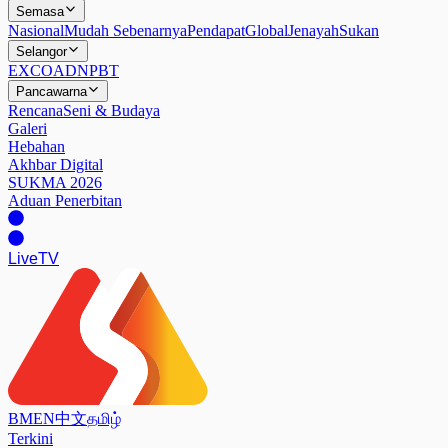
Semasa
Nasional
Mudah Sebenarnya
Pendapat
Global
Jenayah
Sukan
Selangor
EXCO
ADN
PBT
Pancawarna
Rencana
Seni & Budaya
Galeri
Hebahan
Akhbar Digital
SUKMA 2026
Aduan Penerbitan
Live
TV
BM
EN
中文
தமிழ்
Terkini