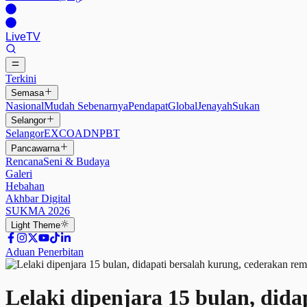
Live
TV
Terkini
Semasa
Nasional
Mudah Sebenarnya
Pendapat
Global
Jenayah
Sukan
Selangor
Selangor
EXCO
ADN
PBT
Pancawarna
Rencana
Seni & Budaya
Galeri
Hebahan
Akhbar Digital
SUKMA 2026
Light
Theme
Aduan Penerbitan
Lelaki dipenjara 15 bulan, did