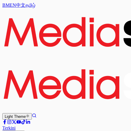
BM
EN
中文
தமிழ்
Light
Theme
Terkini