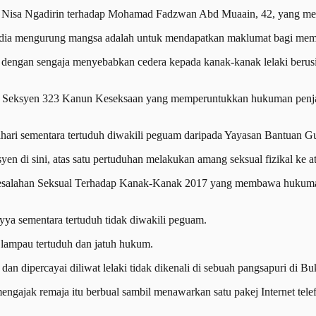
ra Nisa Ngadirin terhadap Mohamad Fadzwan Abd Muaain, 42, yang me
nca dia mengurung mangsa adalah untuk mendapatkan maklumat bagi m
dengan sengaja menyebabkan cedera kepada kanak-kanak lelaki berusia 
n Seksyen 323 Kanun Keseksaan yang memperuntukkan hukuman penjar
hari sementara tertuduh diwakili peguam daripada Yayasan Bantuan
n di sini, atas satu pertuduhan melakukan amang seksual fizikal ke at
Kesalahan Seksual Terhadap Kanak-Kanak 2017 yang membawa hukuman
a sementara tertuduh tidak diwakili peguam.
lampau tertuduh dan jatuh hukum.
an dipercayai diliwat lelaki tidak dikenali di sebuah pangsapuri di Bu
ngajak remaja itu berbual sambil menawarkan satu pakej Internet te