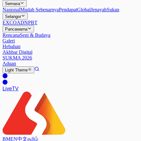
Semasa
Nasional
Mudah Sebenarnya
Pendapat
Global
Jenayah
Sukan
Selangor
EXCO
ADN
PBT
Pancawarna
Rencana
Seni & Budaya
Galeri
Hebahan
Akhbar Digital
SUKMA 2026
Aduan
Light
Theme
Live
TV
BM
EN
中文
தமிழ்