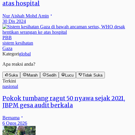
atas hospital
Nur Aishah Mohd Amin
30 Dis 2024
PBB
sistem kesihatan
Gaza
Kategori
global
Apa reaksi anda?
Suka
Marah
Sedih
Lucu
Tidak Suka
Terkini
nasional
Pokok tumbang ragut 50 nyawa sejak 2021,
JBPM gesa audit berkala
Bernama
6 Ogos 2026