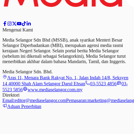
Mengenai Kami
Media Selangor Sdn Bhd (MSSB), anak syarikat Menteri Besar
Selangor Diperbadankan (MBI), merupakan agensi media rasmi
kerajaan Negeri Selangor. Selain portal berita Media Selangor
(sebelum ini dikenali sebagai Selangorkini), Media Selangor turut
menerbitkan akhbar dalam bahasa Mandarin, Tamil,
dan
Inggeris.
Media Selangor Sdn. Bhd.
Aras 11, Menara Bank Rakyat No. 1, Jalan Indah 14/8, Seksyen
14 40000 Shah Alam Selangor Darul Ehsan
03-5523 4856
03-
5523 5856
www.mediaselangor.com.my
Direktori
Email:
editor@mediaselangor.com
Pemasaran:
marketing@mediaselang
Aduan Penerbitan