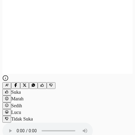
Suka
Marah
Sedih
Lucu
Tidak Suka