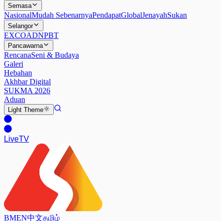
Semasa
Nasional
Mudah Sebenarnya
Pendapat
Global
Jenayah
Sukan
Selangor
EXCO
ADN
PBT
Pancawarna
Rencana
Seni & Budaya
Galeri
Hebahan
Akhbar Digital
SUKMA 2026
Aduan
Light
Theme
Live
TV
BM
EN
中文
தமிழ்