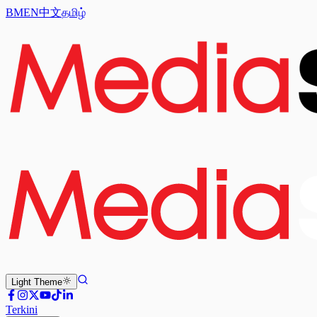
BM
EN
中文
தமிழ்
Light
Theme
Terkini