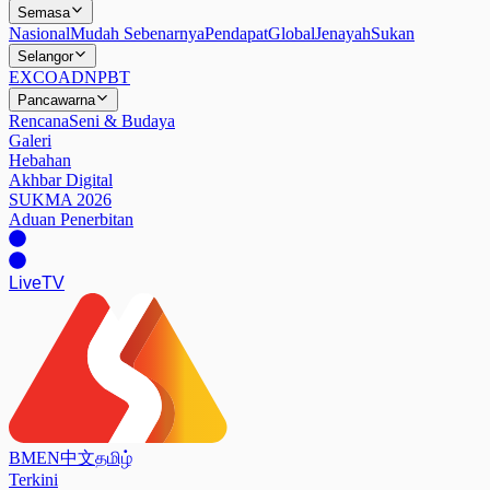
Semasa
Nasional
Mudah Sebenarnya
Pendapat
Global
Jenayah
Sukan
Selangor
EXCO
ADN
PBT
Pancawarna
Rencana
Seni & Budaya
Galeri
Hebahan
Akhbar Digital
SUKMA 2026
Aduan Penerbitan
Live
TV
BM
EN
中文
தமிழ்
Terkini