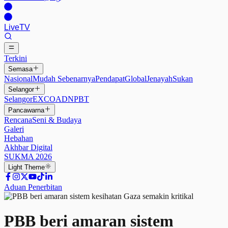
Live
TV
Terkini
Semasa
Nasional
Mudah Sebenarnya
Pendapat
Global
Jenayah
Sukan
Selangor
Selangor
EXCO
ADN
PBT
Pancawarna
Rencana
Seni & Budaya
Galeri
Hebahan
Akhbar Digital
SUKMA 2026
Light
Theme
Aduan Penerbitan
PBB beri amaran sistem