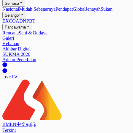
Semasa
Nasional
Mudah Sebenarnya
Pendapat
Global
Jenayah
Sukan
Selangor
EXCO
ADN
PBT
Pancawarna
Rencana
Seni & Budaya
Galeri
Hebahan
Akhbar Digital
SUKMA 2026
Aduan Penerbitan
Live
TV
BM
EN
中文
தமிழ்
Terkini