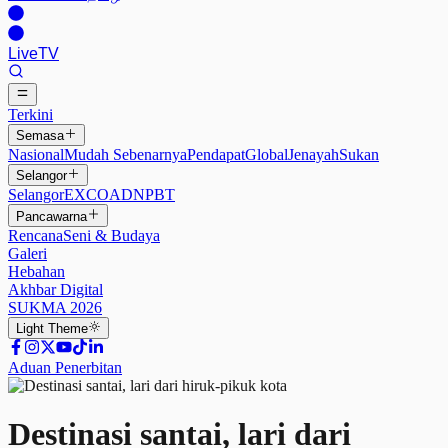
Live
TV
Terkini
Semasa
Nasional
Mudah Sebenarnya
Pendapat
Global
Jenayah
Sukan
Selangor
Selangor
EXCO
ADN
PBT
Pancawarna
Rencana
Seni & Budaya
Galeri
Hebahan
Akhbar Digital
SUKMA 2026
Light
Theme
Aduan Penerbitan
Destinasi santai, lari dari