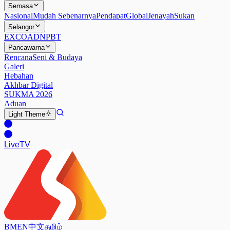
Semasa
Nasional
Mudah Sebenarnya
Pendapat
Global
Jenayah
Sukan
Selangor
EXCO
ADN
PBT
Pancawarna
Rencana
Seni & Budaya
Galeri
Hebahan
Akhbar Digital
SUKMA 2026
Aduan
Light
Theme
Live
TV
BM
EN
中文
தமிழ்