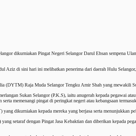
angor dikurniakan Pingat Negeri Selangor Darul Ehsan sempena Ulang
ul Aziz di sini hari ini melibatkan penerima dari daerah Hulu Selang
ulia (DYTM) Raja Muda Selangor Tengku Amir Shah yang mewakili Su
rlangan Sukan Selangor (P.K.S), iaitu anugerah kepada pegawai atau ah
 serta memenangi pingat di peringkat negeri atau kebangsaan termasu
.T) yang dikurniakan kepada mereka yang berjasa serta menunjukkan peker
) yang setaraf dengan Pingat Jasa Kebaktian dan diberikan kepada pe