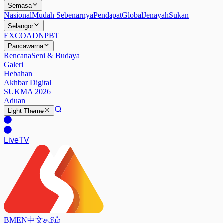
Semasa
Nasional
Mudah Sebenarnya
Pendapat
Global
Jenayah
Sukan
Selangor
EXCO
ADN
PBT
Pancawarna
Rencana
Seni & Budaya
Galeri
Hebahan
Akhbar Digital
SUKMA 2026
Aduan
Light
Theme
Live
TV
BM
EN
中文
தமிழ்