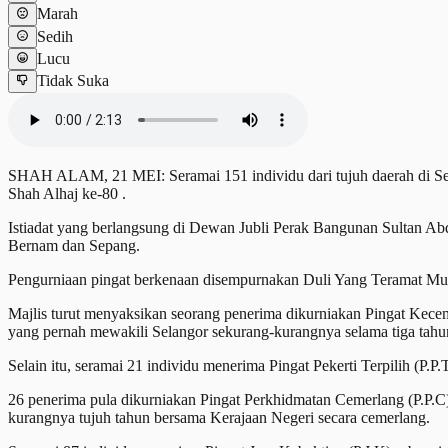
Marah
Sedih
Lucu
Tidak Suka
SHAH ALAM, 21 MEI: Seramai 151 individu dari tujuh daerah di Sel
Shah Alhaj ke-80 .
Istiadat yang berlangsung di Dewan Jubli Perak Bangunan Sultan Abd
Bernam dan Sepang.
Pengurniaan pingat berkenaan disempurnakan Duli Yang Teramat M
Majlis turut menyaksikan seorang penerima dikurniakan Pingat Keceme
yang pernah mewakili Selangor sekurang-kurangnya selama tiga tahun
Selain itu, seramai 21 individu menerima Pingat Pekerti Terpilih (P.P
26 penerima pula dikurniakan Pingat Perkhidmatan Cemerlang (P.P.C
kurangnya tujuh tahun bersama Kerajaan Negeri secara cemerlang.