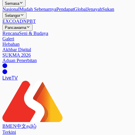
Semasa
Nasional
Mudah Sebenarnya
Pendapat
Global
Jenayah
Sukan
Selangor
EXCO
ADN
PBT
Pancawarna
Rencana
Seni & Budaya
Galeri
Hebahan
Akhbar Digital
SUKMA 2026
Aduan Penerbitan
Live
TV
BM
EN
中文
தமிழ்
Terkini