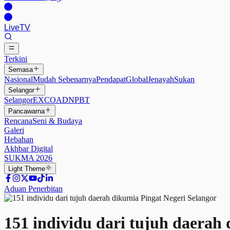
Live
TV
Terkini
Semasa
Nasional
Mudah Sebenarnya
Pendapat
Global
Jenayah
Sukan
Selangor
Selangor
EXCO
ADN
PBT
Pancawarna
Rencana
Seni & Budaya
Galeri
Hebahan
Akhbar Digital
SUKMA 2026
Light
Theme
Aduan Penerbitan
151 individu dari tujuh daerah 