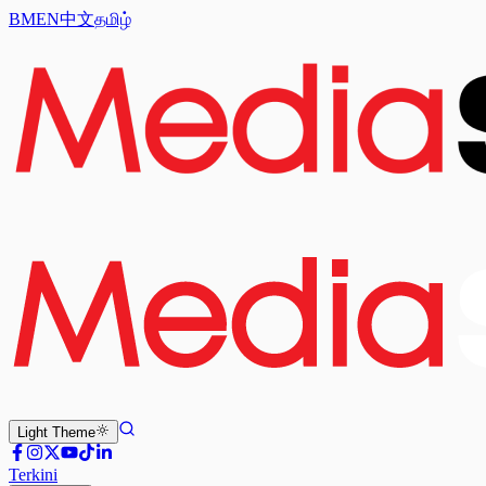
BM
EN
中文
தமிழ்
Light
Theme
Terkini