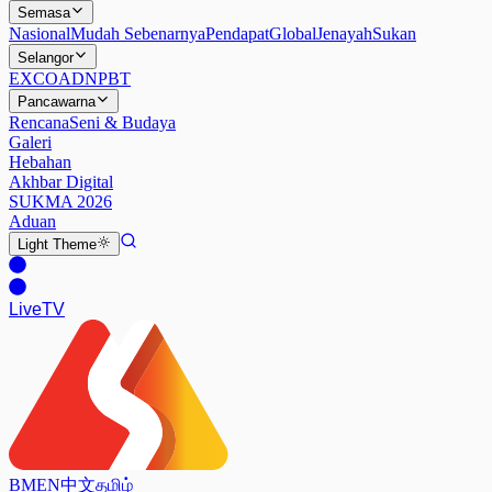
Semasa
Nasional
Mudah Sebenarnya
Pendapat
Global
Jenayah
Sukan
Selangor
EXCO
ADN
PBT
Pancawarna
Rencana
Seni & Budaya
Galeri
Hebahan
Akhbar Digital
SUKMA 2026
Aduan
Light
Theme
Live
TV
BM
EN
中文
தமிழ்