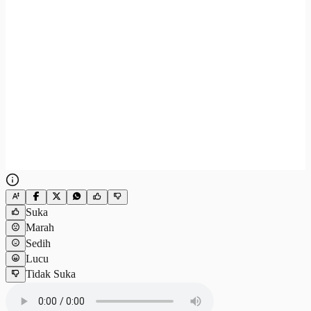
Suka
Marah
Sedih
Lucu
Tidak Suka