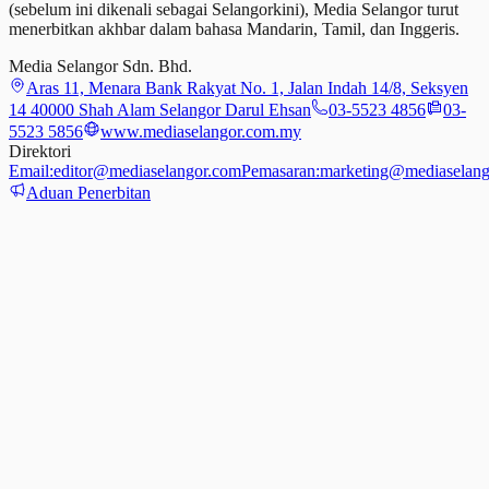
(sebelum ini dikenali sebagai Selangorkini), Media Selangor turut
menerbitkan akhbar dalam bahasa Mandarin, Tamil,
dan
Inggeris.
Media Selangor Sdn. Bhd.
Aras 11, Menara Bank Rakyat No. 1, Jalan Indah 14/8, Seksyen
14 40000 Shah Alam Selangor Darul Ehsan
03-5523 4856
03-
5523 5856
www.mediaselangor.com.my
Direktori
Email:
editor@mediaselangor.com
Pemasaran:
marketing@mediaselang
Aduan Penerbitan