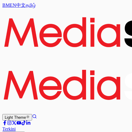
BM
EN
中文
தமிழ்
Light
Theme
Terkini