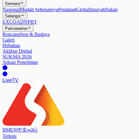
Semasa
Nasional
Mudah Sebenarnya
Pendapat
Global
Jenayah
Sukan
Selangor
EXCO
ADN
PBT
Pancawarna
Rencana
Seni & Budaya
Galeri
Hebahan
Akhbar Digital
SUKMA 2026
Aduan Penerbitan
Live
TV
BM
EN
中文
தமிழ்
Terkini