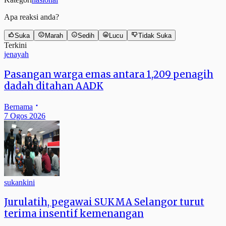
Apa reaksi anda?
Suka
Marah
Sedih
Lucu
Tidak Suka
Terkini
jenayah
Pasangan warga emas antara 1,209 penagih
dadah ditahan AADK
Bernama
7 Ogos 2026
sukankini
Jurulatih, pegawai SUKMA Selangor turut
terima insentif kemenangan