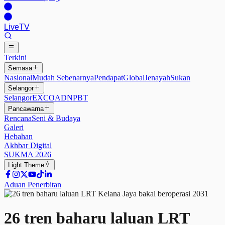
Live
TV
Terkini
Semasa
Nasional
Mudah Sebenarnya
Pendapat
Global
Jenayah
Sukan
Selangor
Selangor
EXCO
ADN
PBT
Pancawarna
Rencana
Seni & Budaya
Galeri
Hebahan
Akhbar Digital
SUKMA 2026
Light
Theme
Aduan Penerbitan
26 tren baharu laluan LRT