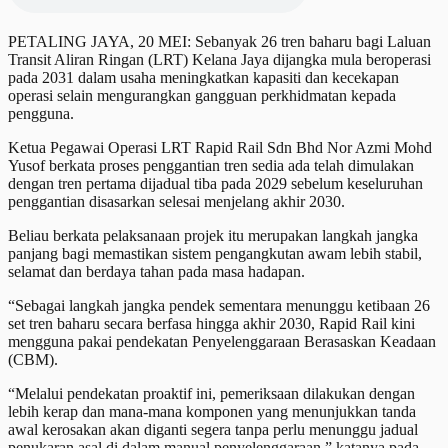
PETALING JAYA, 20 MEI: Sebanyak 26 tren baharu bagi Laluan
Transit Aliran Ringan (LRT) Kelana Jaya dijangka mula beroperasi
pada 2031 dalam usaha meningkatkan kapasiti dan kecekapan
operasi selain mengurangkan gangguan perkhidmatan kepada
pengguna.
Ketua Pegawai Operasi LRT Rapid Rail Sdn Bhd Nor Azmi Mohd
Yusof berkata proses penggantian tren sedia ada telah dimulakan
dengan tren pertama dijadual tiba pada 2029 sebelum keseluruhan
penggantian disasarkan selesai menjelang akhir 2030.
Beliau berkata pelaksanaan projek itu merupakan langkah jangka
panjang bagi memastikan sistem pengangkutan awam lebih stabil,
selamat dan berdaya tahan pada masa hadapan.
“Sebagai langkah jangka pendek sementara menunggu ketibaan 26
set tren baharu secara berfasa hingga akhir 2030, Rapid Rail kini
mengguna pakai pendekatan Penyelenggaraan Berasaskan Keadaan
(CBM).
“Melalui pendekatan proaktif ini, pemeriksaan dilakukan dengan
lebih kerap dan mana-mana komponen yang menunjukkan tanda
awal kerosakan akan diganti segera tanpa perlu menunggu jadual
penukaran asal di dalam manual penyelenggaraan,” katanya pada