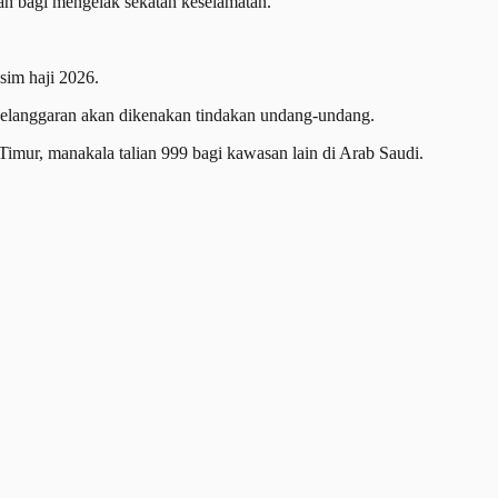
bah bagi mengelak sekatan keselamatan.
sim haji 2026.
pelanggaran akan dikenakan tindakan undang-undang.
mur, manakala talian 999 bagi kawasan lain di Arab Saudi.