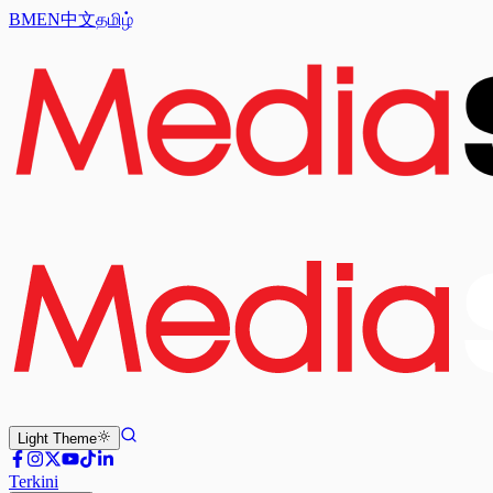
BM
EN
中文
தமிழ்
Light
Theme
Terkini