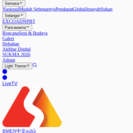
Semasa
Nasional
Mudah Sebenarnya
Pendapat
Global
Jenayah
Sukan
Selangor
EXCO
ADN
PBT
Pancawarna
Rencana
Seni & Budaya
Galeri
Hebahan
Akhbar Digital
SUKMA 2026
Aduan
Light
Theme
Live
TV
BM
EN
中文
தமிழ்