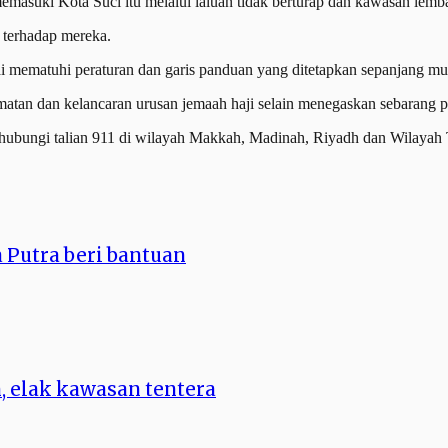
memasuki Kota Suci itu melalui laluan tidak berturap dan kawasan lem
 terhadap mereka.
i mematuhi peraturan dan garis panduan yang ditetapkan sepanjang mu
atan dan kelancaran urusan jemaah haji selain menegaskan sebarang 
bungi talian 911 di wilayah Makkah, Madinah, Riyadh dan Wilayah Ti
 Putra beri bantuan
, elak kawasan tentera