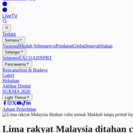
Live
TV
Terkini
Semasa
Nasional
Mudah Sebenarnya
Pendapat
Global
Jenayah
Sukan
Selangor
Selangor
EXCO
ADN
PBT
Pancawarna
Rencana
Seni & Budaya
Galeri
Hebahan
Akhbar Digital
SUKMA 2026
Light
Theme
Aduan Penerbitan
Lima rakyat Malaysia ditahan 