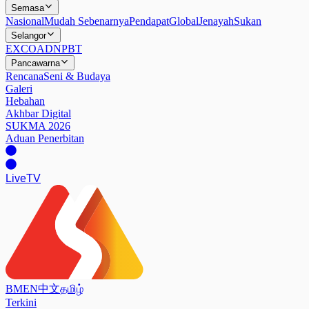
Semasa
Nasional
Mudah Sebenarnya
Pendapat
Global
Jenayah
Sukan
Selangor
EXCO
ADN
PBT
Pancawarna
Rencana
Seni & Budaya
Galeri
Hebahan
Akhbar Digital
SUKMA 2026
Aduan Penerbitan
Live
TV
BM
EN
中文
தமிழ்
Terkini