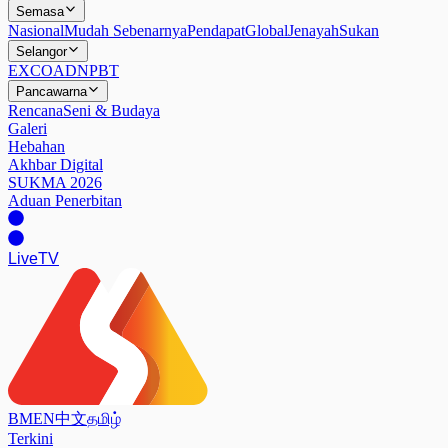
Semasa
Nasional
Mudah Sebenarnya
Pendapat
Global
Jenayah
Sukan
Selangor
EXCO
ADN
PBT
Pancawarna
Rencana
Seni & Budaya
Galeri
Hebahan
Akhbar Digital
SUKMA 2026
Aduan Penerbitan
Live
TV
BM
EN
中文
தமிழ்
Terkini