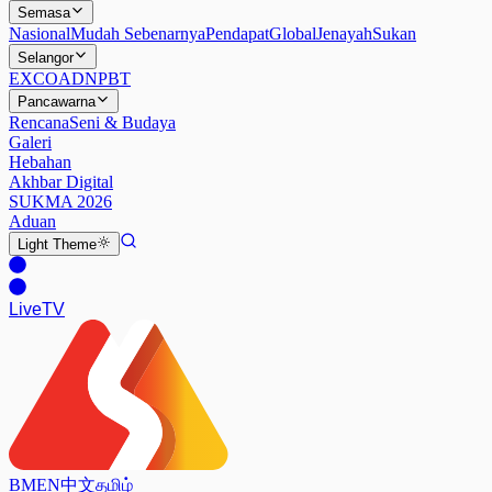
Semasa
Nasional
Mudah Sebenarnya
Pendapat
Global
Jenayah
Sukan
Selangor
EXCO
ADN
PBT
Pancawarna
Rencana
Seni & Budaya
Galeri
Hebahan
Akhbar Digital
SUKMA 2026
Aduan
Light
Theme
Live
TV
BM
EN
中文
தமிழ்