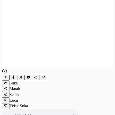
Suka
Marah
Sedih
Lucu
Tidak Suka