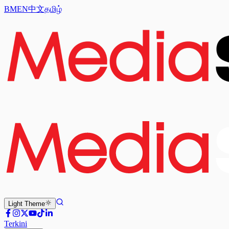
BM
EN
中文
தமிழ்
Light
Theme
Terkini