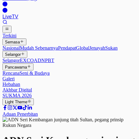
Live
TV
Terkini
Semasa
Nasional
Mudah Sebenarnya
Pendapat
Global
Jenayah
Sukan
Selangor
Selangor
EXCO
ADN
PBT
Pancawarna
Rencana
Seni & Budaya
Galeri
Hebahan
Akhbar Digital
SUKMA 2026
Light
Theme
Aduan Penerbitan