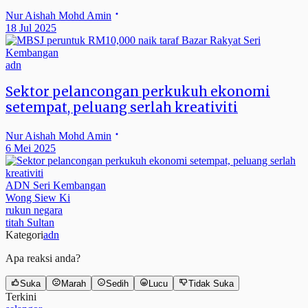
Nur Aishah Mohd Amin
18 Jul 2025
adn
Sektor pelancongan perkukuh ekonomi
setempat, peluang serlah kreativiti
Nur Aishah Mohd Amin
6 Mei 2025
ADN Seri Kembangan
Wong Siew Ki
rukun negara
titah Sultan
Kategori
adn
Apa reaksi anda?
Suka
Marah
Sedih
Lucu
Tidak Suka
Terkini