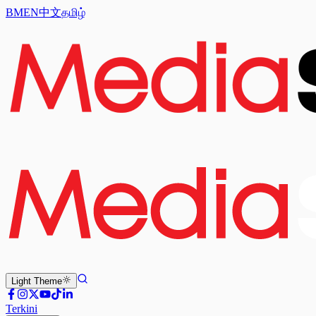
BM
EN
中文
தமிழ்
Light
Theme
Terkini