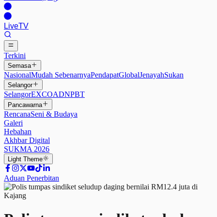
Live
TV
Terkini
Semasa
Nasional
Mudah Sebenarnya
Pendapat
Global
Jenayah
Sukan
Selangor
Selangor
EXCO
ADN
PBT
Pancawarna
Rencana
Seni & Budaya
Galeri
Hebahan
Akhbar Digital
SUKMA 2026
Light
Theme
Aduan Penerbitan