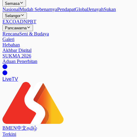
Semasa
Nasional
Mudah Sebenarnya
Pendapat
Global
Jenayah
Sukan
Selangor
EXCO
ADN
PBT
Pancawarna
Rencana
Seni & Budaya
Galeri
Hebahan
Akhbar Digital
SUKMA 2026
Aduan Penerbitan
Live
TV
BM
EN
中文
தமிழ்
Terkini