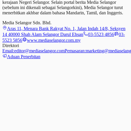
kerajaan Negeri Selangor. Selain portal berita Media Selangor
(sebelum ini dikenali sebagai Selangorkini), Media Selangor turut
menerbitkan akhbar dalam bahasa Mandarin, Tamil,
dan
Inggeris.
Media Selangor Sdn. Bhd.
Aras 11, Menara Bank Rakyat No. 1, Jalan Indah 14/8, Seksyen
14 40000 Shah Alam Selangor Darul Ehsan
03-5523 4856
03-
5523 5856
www.mediaselangor.com.my
Direktori
Email:
editor@mediaselangor.com
Pemasaran:
marketing@mediaselang
Aduan Penerbitan