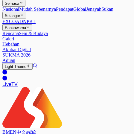
Semasa
Nasional
Mudah Sebenarnya
Pendapat
Global
Jenayah
Sukan
Selangor
EXCO
ADN
PBT
Pancawarna
Rencana
Seni & Budaya
Galeri
Hebahan
Akhbar Digital
SUKMA 2026
Aduan
Light
Theme
Live
TV
BM
EN
中文
தமிழ்