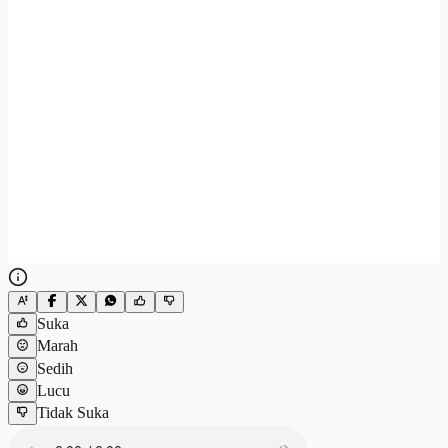
Suka
Marah
Sedih
Lucu
Tidak Suka