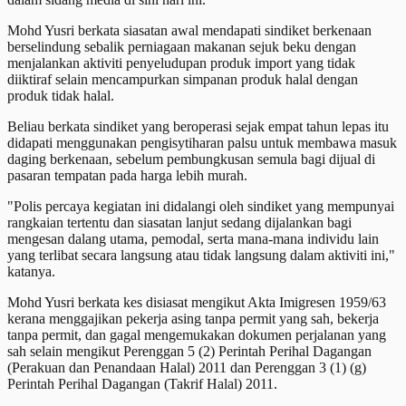
Mohd Yusri berkata siasatan awal mendapati sindiket berkenaan
berselindung sebalik perniagaan makanan sejuk beku dengan
menjalankan aktiviti penyeludupan produk import yang tidak
diiktiraf selain mencampurkan simpanan produk halal dengan
produk tidak halal.
Beliau berkata sindiket yang beroperasi sejak empat tahun lepas itu
didapati menggunakan pengisytiharan palsu untuk membawa masuk
daging berkenaan, sebelum pembungkusan semula bagi dijual di
pasaran tempatan pada harga lebih murah.
"Polis percaya kegiatan ini didalangi oleh sindiket yang mempunyai
rangkaian tertentu dan siasatan lanjut sedang dijalankan bagi
mengesan dalang utama, pemodal, serta mana-mana individu lain
yang terlibat secara langsung atau tidak langsung dalam aktiviti ini,"
katanya.
Mohd Yusri berkata kes disiasat mengikut Akta Imigresen 1959/63
kerana menggajikan pekerja asing tanpa permit yang sah, bekerja
tanpa permit, dan gagal mengemukakan dokumen perjalanan yang
sah selain mengikut Perenggan 5 (2) Perintah Perihal Dagangan
(Perakuan dan Penandaan Halal) 2011 dan Perenggan 3 (1) (g)
Perintah Perihal Dagangan (Takrif Halal) 2011.