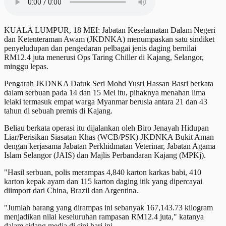
KUALA LUMPUR, 18 MEI: Jabatan Keselamatan Dalam Negeri
dan Ketenteraman Awam (JKDNKA) menumpaskan satu sindiket
penyeludupan dan pengedaran pelbagai jenis daging bernilai
RM12.4 juta menerusi Ops Taring Chiller di Kajang, Selangor,
minggu lepas.
Pengarah JKDNKA Datuk Seri Mohd Yusri Hassan Basri berkata
dalam serbuan pada 14 dan 15 Mei itu, pihaknya menahan lima
lelaki termasuk empat warga Myanmar berusia antara 21 dan 43
tahun di sebuah premis di Kajang.
Beliau berkata operasi itu dijalankan oleh Biro Jenayah Hidupan
Liar/Perisikan Siasatan Khas (WCB/PSK) JKDNKA Bukit Aman
dengan kerjasama Jabatan Perkhidmatan Veterinar, Jabatan Agama
Islam Selangor (JAIS) dan Majlis Perbandaran Kajang (MPKj).
"Hasil serbuan, polis merampas 4,840 karton karkas babi, 410
karton kepak ayam dan 115 karton daging itik yang dipercayai
diimport dari China, Brazil dan Argentina.
"Jumlah barang yang dirampas ini sebanyak 167,143.73 kilogram
menjadikan nilai keseluruhan rampasan RM12.4 juta," katanya
dalam sidang media di sini hari ini.