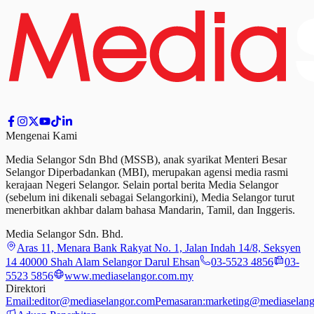
Mengenai Kami
Media Selangor Sdn Bhd (MSSB), anak syarikat Menteri Besar
Selangor Diperbadankan (MBI), merupakan agensi media rasmi
kerajaan Negeri Selangor. Selain portal berita Media Selangor
(sebelum ini dikenali sebagai Selangorkini), Media Selangor turut
menerbitkan akhbar dalam bahasa Mandarin, Tamil,
dan
Inggeris.
Media Selangor Sdn. Bhd.
Aras 11, Menara Bank Rakyat No. 1, Jalan Indah 14/8, Seksyen
14 40000 Shah Alam Selangor Darul Ehsan
03-5523 4856
03-
5523 5856
www.mediaselangor.com.my
Direktori
Email:
editor@mediaselangor.com
Pemasaran:
marketing@mediaselang