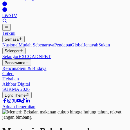
Live
TV
Terkini
Semasa
Nasional
Mudah Sebenarnya
Pendapat
Global
Jenayah
Sukan
Selangor
Selangor
EXCO
ADN
PBT
Pancawarna
Rencana
Seni & Budaya
Galeri
Hebahan
Akhbar Digital
SUKMA 2026
Light
Theme
Aduan Penerbitan