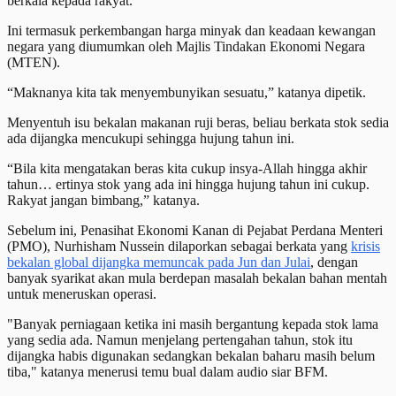
berkala kepada rakyat.
Ini termasuk perkembangan harga minyak dan keadaan kewangan
negara yang diumumkan oleh Majlis Tindakan Ekonomi Negara
(MTEN).
“Maknanya kita tak menyembunyikan sesuatu,” katanya dipetik.
Menyentuh isu bekalan makanan ruji beras, beliau berkata stok sedia
ada dijangka mencukupi sehingga hujung tahun ini.
“Bila kita mengatakan beras kita cukup insya-Allah hingga akhir
tahun… ertinya stok yang ada ini hingga hujung tahun ini cukup.
Rakyat jangan bimbang,” katanya.
Sebelum ini, Penasihat Ekonomi Kanan di Pejabat Perdana Menteri
(PMO), Nurhisham Nussein dilaporkan sebagai berkata yang
krisis
bekalan global dijangka memuncak pada Jun dan Julai
, dengan
banyak syarikat akan mula berdepan masalah bekalan bahan mentah
untuk meneruskan operasi.
"Banyak perniagaan ketika ini masih bergantung kepada stok lama
yang sedia ada. Namun menjelang pertengahan tahun, stok itu
dijangka habis digunakan sedangkan bekalan baharu masih belum
tiba," katanya menerusi temu bual dalam audio siar BFM.