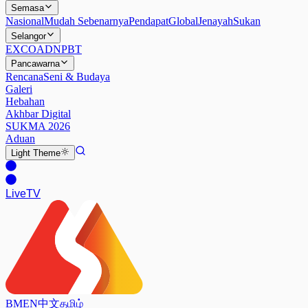
Semasa
Nasional
Mudah Sebenarnya
Pendapat
Global
Jenayah
Sukan
Selangor
EXCO
ADN
PBT
Pancawarna
Rencana
Seni & Budaya
Galeri
Hebahan
Akhbar Digital
SUKMA 2026
Aduan
Light
Theme
Live
TV
BM
EN
中文
தமிழ்