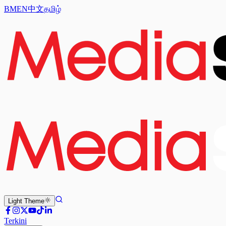
BM
EN
中文
தமிழ்
Light
Theme
Terkini