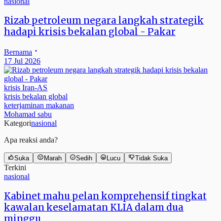
nasional
Rizab petroleum negara langkah strategik
hadapi krisis bekalan global - Pakar
Bernama
17 Jul 2026
krisis Iran-AS
krisis bekalan global
keterjaminan makanan
Mohamad sabu
Kategori
nasional
Apa reaksi anda?
Suka
Marah
Sedih
Lucu
Tidak Suka
Terkini
nasional
Kabinet mahu pelan komprehensif tingkat
kawalan keselamatan KLIA dalam dua
minggu