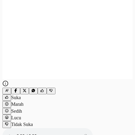
Suka
Marah
Sedih
Lucu
Tidak Suka