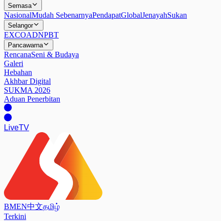
Semasa
Nasional
Mudah Sebenarnya
Pendapat
Global
Jenayah
Sukan
Selangor
EXCO
ADN
PBT
Pancawarna
Rencana
Seni & Budaya
Galeri
Hebahan
Akhbar Digital
SUKMA 2026
Aduan Penerbitan
Live
TV
BM
EN
中文
தமிழ்
Terkini