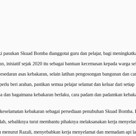
i pasukan Skuad Bomba dianggotai guru dan pelajar, bagi meningkatk
an
, inisiatif sejak 2020 itu sebagai bantuan kecemasan kepada warga s
kesedaran asas kebakaran, selain latihan pengosongan bangunan dan car
lu beri arahan, pastikan semua pelajar selamat dan keluar dari setiap b
pa dan bagaimana kebakaran berlaku, cara padam dan padamkan kebakar
atihan keselamatan kebakaran sebagai persediaan penubuhan Skuad B
h, sebaliknya turut membantu pihaknya melaksanakan kerja menyelam
u menurut Razali, menyebabkan kerja menyelamat dan memadam api lan