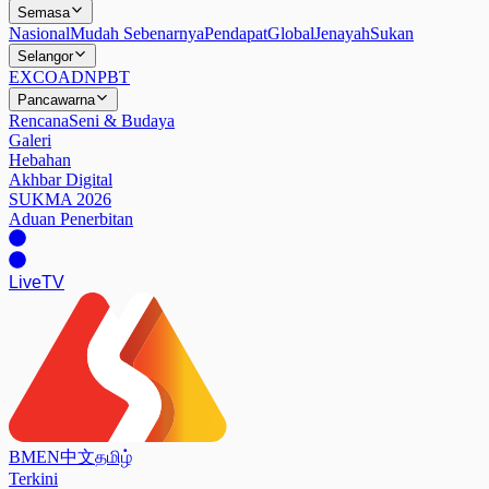
Semasa
Nasional
Mudah Sebenarnya
Pendapat
Global
Jenayah
Sukan
Selangor
EXCO
ADN
PBT
Pancawarna
Rencana
Seni & Budaya
Galeri
Hebahan
Akhbar Digital
SUKMA 2026
Aduan Penerbitan
Live
TV
BM
EN
中文
தமிழ்
Terkini