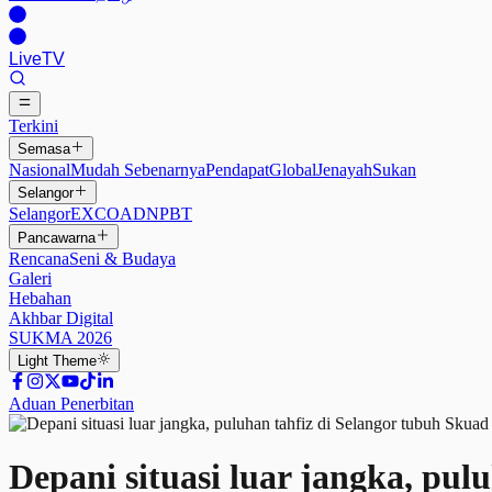
Live
TV
Terkini
Semasa
Nasional
Mudah Sebenarnya
Pendapat
Global
Jenayah
Sukan
Selangor
Selangor
EXCO
ADN
PBT
Pancawarna
Rencana
Seni & Budaya
Galeri
Hebahan
Akhbar Digital
SUKMA 2026
Light
Theme
Aduan Penerbitan
Depani situasi luar jangka, pu