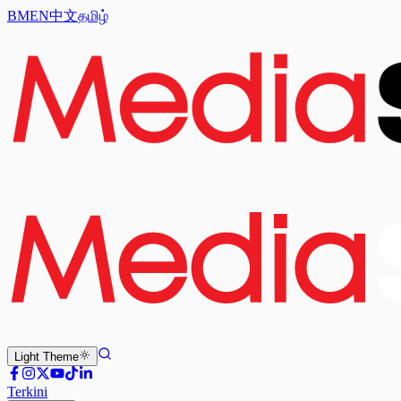
BM
EN
中文
தமிழ்
Light
Theme
Terkini