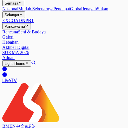
Semasa
Nasional
Mudah Sebenarnya
Pendapat
Global
Jenayah
Sukan
Selangor
EXCO
ADN
PBT
Pancawarna
Rencana
Seni & Budaya
Galeri
Hebahan
Akhbar Digital
SUKMA 2026
Aduan
Light
Theme
Live
TV
BM
EN
中文
தமிழ்