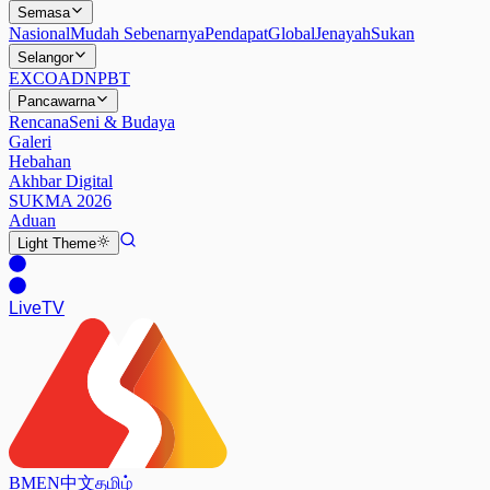
Semasa
Nasional
Mudah Sebenarnya
Pendapat
Global
Jenayah
Sukan
Selangor
EXCO
ADN
PBT
Pancawarna
Rencana
Seni & Budaya
Galeri
Hebahan
Akhbar Digital
SUKMA 2026
Aduan
Light
Theme
Live
TV
BM
EN
中文
தமிழ்