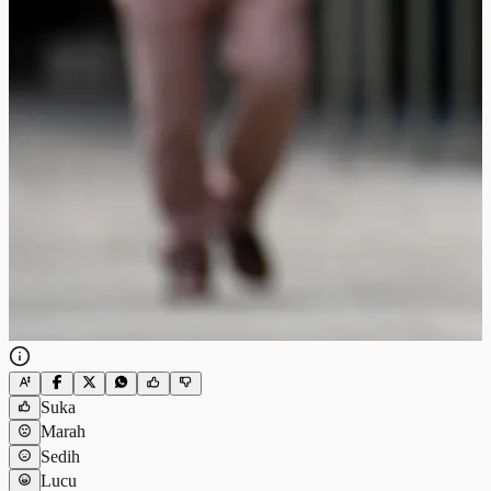
Suka
Marah
Sedih
Lucu