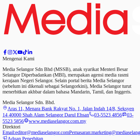
Mengenai Kami
Media Selangor Sdn Bhd (MSSB), anak syarikat Menteri Besar
Selangor Diperbadankan (MBI), merupakan agensi media rasmi
kerajaan Negeri Selangor. Selain portal berita Media Selangor
(sebelum ini dikenali sebagai Selangorkini), Media Selangor turut
menerbitkan akhbar dalam bahasa Mandarin, Tamil,
dan
Inggeris.
Media Selangor Sdn. Bhd.
Aras 11, Menara Bank Rakyat No. 1, Jalan Indah 14/8, Seksyen
14 40000 Shah Alam Selangor Darul Ehsan
03-5523 4856
03-
5523 5856
www.mediaselangor.com.my
Direktori
Email:
editor@mediaselangor.com
Pemasaran:
marketing@mediaselang
Aduan Penerbitan