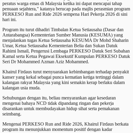
peratus warga emas di Malaysia ketika ini dapat mencapai tahap
penuaan sejahtera," katanya berucap pada majlis perasmian program
PERKESO Run and Ride 2026 sempena Hari Pekerja 2026 di sini
hari ini.
Program itu turut dihadiri Timbalan Ketua Setiausaha (Dasar dan
Antarabangsa) Kementerian Sumber Manusia (KESUMA) yang
menjalankan tugas Ketua Setiausaha KESUMA Dr Mohd Shaharin
Umar, Ketua Setiausaha Kementerian Belia dan Sukan Datuk
Rahimi Ismail, Pengerusi Lembaga PERKESO Datuk Seri Subahan
Kamal serta Ketua Pegawai Eksekutif Kumpulan PERKESO Datuk
Seri Dr Mohammed Azman Aziz Mohammed.
Khairul Firdaus turut menyuarakan kebimbangan terhadap penyakit
kanser yang kekal sebagai punca kematian ketiga tertinggi dalam
kalangan rakyat Malaysia yang kini semakin kerap berlaku dalam
kalangan usia muda.
Sehubungan dengan itu, beliau menyarankan agar kesedaran
mengenai bahaya NCD tidak dipandang ringan dan pekerja
disarankan untuk membudayakan hidup sihat serta pemakanan
seimbang.
Mengenai PERKESO Run and Ride 2026, Khairul Firdaus berkata
program itu menunjukkan momentum positif dengan kadar