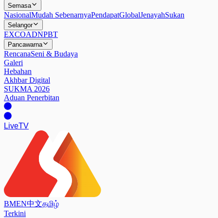
Semasa
Nasional
Mudah Sebenarnya
Pendapat
Global
Jenayah
Sukan
Selangor
EXCO
ADN
PBT
Pancawarna
Rencana
Seni & Budaya
Galeri
Hebahan
Akhbar Digital
SUKMA 2026
Aduan Penerbitan
Live
TV
BM
EN
中文
தமிழ்
Terkini