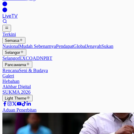
Live
TV
Terkini
Semasa
Nasional
Mudah Sebenarnya
Pendapat
Global
Jenayah
Sukan
Selangor
Selangor
EXCO
ADN
PBT
Pancawarna
Rencana
Seni & Budaya
Galeri
Hebahan
Akhbar Digital
SUKMA 2026
Light
Theme
Aduan Penerbitan