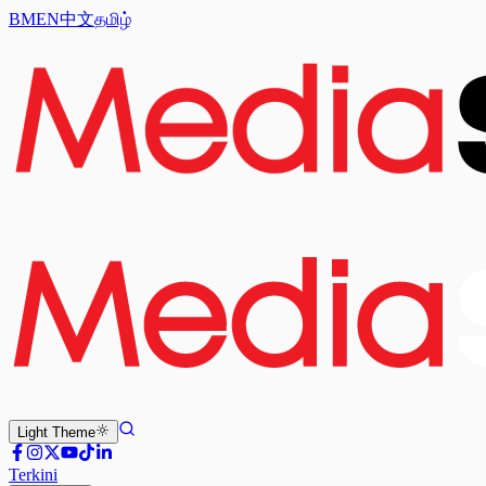
BM
EN
中文
தமிழ்
Light
Theme
Terkini