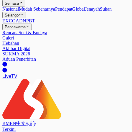
Semasa
Nasional
Mudah Sebenarnya
Pendapat
Global
Jenayah
Sukan
Selangor
EXCO
ADN
PBT
Pancawarna
Rencana
Seni & Budaya
Galeri
Hebahan
Akhbar Digital
SUKMA 2026
Aduan Penerbitan
Live
TV
BM
EN
中文
தமிழ்
Terkini