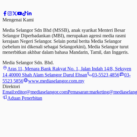
Mengenai Kami
Media Selangor Sdn Bhd (MSSB), anak syarikat Menteri Besar
Selangor Diperbadankan (MBI), merupakan agensi media rasmi
kerajaan Negeri Selangor. Selain portal berita Media Selangor
(sebelum ini dikenali sebagai Selangorkini), Media Selangor turut
menerbitkan akhbar dalam bahasa Mandarin, Tamil,
dan
Inggeris.
Media Selangor Sdn. Bhd.
Aras 11, Menara Bank Rakyat No. 1, Jalan Indah 14/8, Seksyen
14 40000 Shah Alam Selangor Darul Ehsan
03-5523 4856
03-
5523 5856
www.mediaselangor.com.my
Direktori
Email:
editor@mediaselangor.com
Pemasaran:
marketing@mediaselang
Aduan Penerbitan