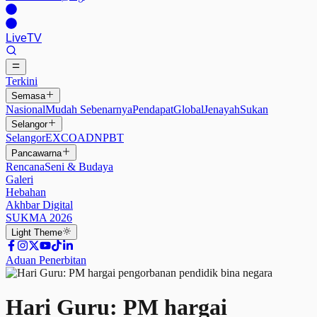
Live
TV
Terkini
Semasa
Nasional
Mudah Sebenarnya
Pendapat
Global
Jenayah
Sukan
Selangor
Selangor
EXCO
ADN
PBT
Pancawarna
Rencana
Seni & Budaya
Galeri
Hebahan
Akhbar Digital
SUKMA 2026
Light
Theme
Aduan Penerbitan
Hari Guru: PM hargai