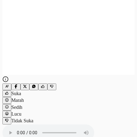
Suka
Marah
Sedih
Lucu
Tidak Suka