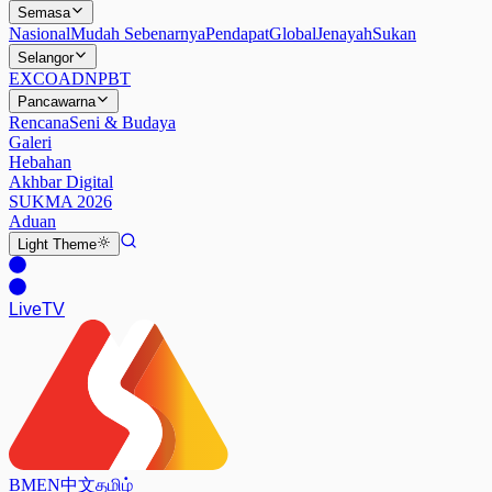
Semasa
Nasional
Mudah Sebenarnya
Pendapat
Global
Jenayah
Sukan
Selangor
EXCO
ADN
PBT
Pancawarna
Rencana
Seni & Budaya
Galeri
Hebahan
Akhbar Digital
SUKMA 2026
Aduan
Light
Theme
Live
TV
BM
EN
中文
தமிழ்