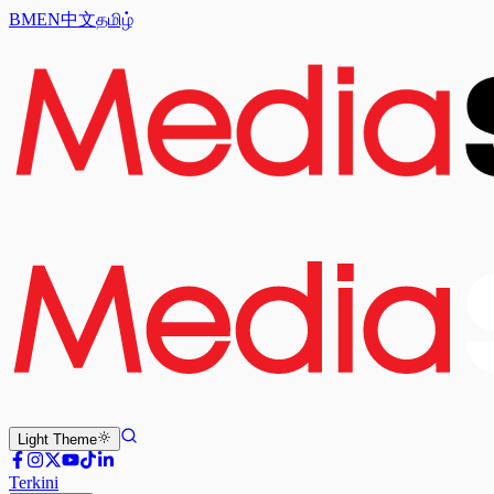
BM
EN
中文
தமிழ்
Light
Theme
Terkini