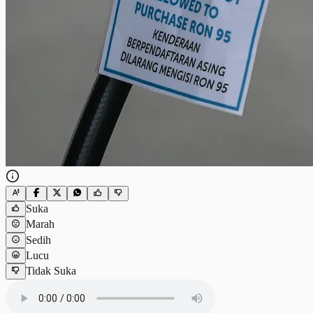
Suka
Marah
Sedih
Lucu
Tidak Suka