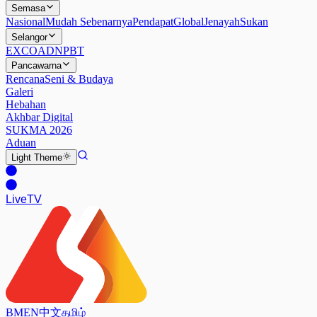
Semasa
Nasional
Mudah Sebenarnya
Pendapat
Global
Jenayah
Sukan
Selangor
EXCO
ADN
PBT
Pancawarna
Rencana
Seni & Budaya
Galeri
Hebahan
Akhbar Digital
SUKMA 2026
Aduan
Light
Theme
Live
TV
BM
EN
中文
தமிழ்