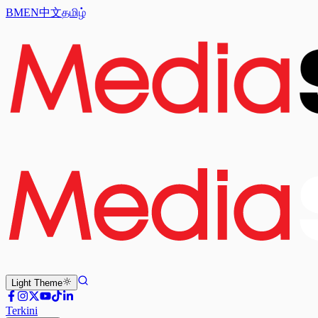
BM
EN
中文
தமிழ்
Light
Theme
Terkini