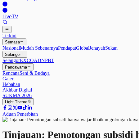
Live
TV
Terkini
Semasa
Nasional
Mudah Sebenarnya
Pendapat
Global
Jenayah
Sukan
Selangor
Selangor
EXCO
ADN
PBT
Pancawarna
Rencana
Seni & Budaya
Galeri
Hebahan
Akhbar Digital
SUKMA 2026
Light
Theme
Aduan Penerbitan
Tinjauan: Pemotongan subsidi 