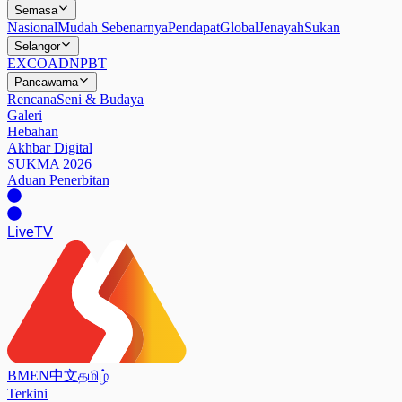
Semasa
Nasional
Mudah Sebenarnya
Pendapat
Global
Jenayah
Sukan
Selangor
EXCO
ADN
PBT
Pancawarna
Rencana
Seni & Budaya
Galeri
Hebahan
Akhbar Digital
SUKMA 2026
Aduan Penerbitan
Live
TV
BM
EN
中文
தமிழ்
Terkini