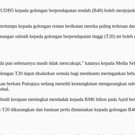
95 kepada golongan berpendapatan rendah (B40) boleh menjejaskan 
tertumpu kepada golongan rentan berikutan mereka paling terkesan da
urangan subsidi kepada golongan berpendapatan tinggi (T20) ini bole
a pun sebenarnya masih tidak mencukupi,” katanya kepada Media Sel
 golongan T20 dapat disalurkan semula bagi membantu meringankan be
n berkata Putrajaya sedang meneliti kemungkinan mengurangkan subsi
obal.
 subsidi kerajaan meningkat mendadak kepada RM6 bilion pada April ber
ngan T20 dikurangkan dan bantuan perlu diutamakan kepada golongan B4