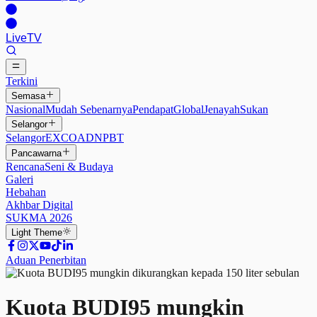
Live
TV
Terkini
Semasa
Nasional
Mudah Sebenarnya
Pendapat
Global
Jenayah
Sukan
Selangor
Selangor
EXCO
ADN
PBT
Pancawarna
Rencana
Seni & Budaya
Galeri
Hebahan
Akhbar Digital
SUKMA 2026
Light
Theme
Aduan Penerbitan
Kuota BUDI95 mungkin