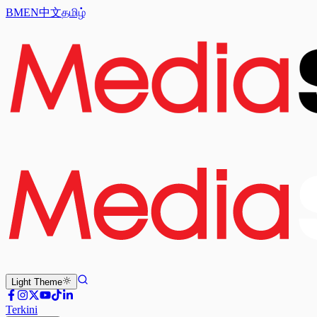
BM
EN
中文
தமிழ்
Light
Theme
Terkini