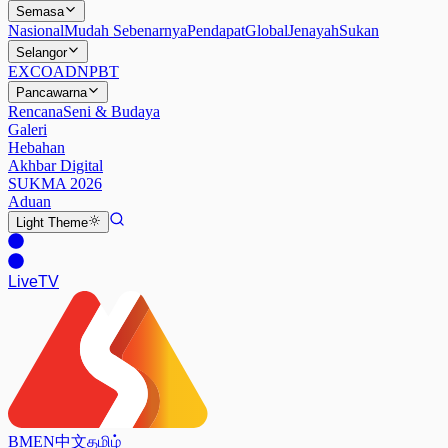
Semasa
Nasional
Mudah Sebenarnya
Pendapat
Global
Jenayah
Sukan
Selangor
EXCO
ADN
PBT
Pancawarna
Rencana
Seni & Budaya
Galeri
Hebahan
Akhbar Digital
SUKMA 2026
Aduan
Light
Theme
Live
TV
BM
EN
中文
தமிழ்