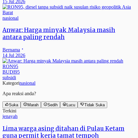
15 Jul 2026
nasional
Anwar: Harga minyak Malaysia masih
antara paling rendah
Bernama
14 Jul 2026
RON95
BUDI95
subsidi
Kategori
nasional
Apa reaksi anda?
Suka
Marah
Sedih
Lucu
Tidak Suka
Terkini
jenayah
Lima warga asing ditahan di Pulau Ketam
guna permit kerja tamat tempoh