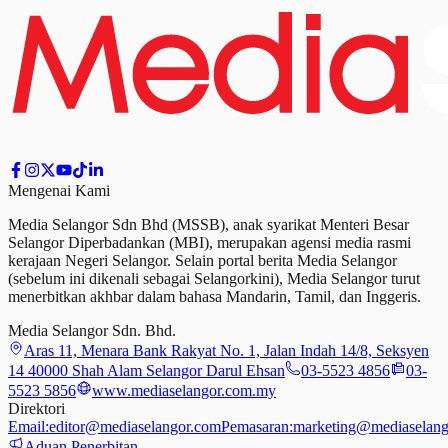
Mengenai Kami
Media Selangor Sdn Bhd (MSSB), anak syarikat Menteri Besar
Selangor Diperbadankan (MBI), merupakan agensi media rasmi
kerajaan Negeri Selangor. Selain portal berita Media Selangor
(sebelum ini dikenali sebagai Selangorkini), Media Selangor turut
menerbitkan akhbar dalam bahasa Mandarin, Tamil,
dan
Inggeris.
Media Selangor Sdn. Bhd.
Aras 11, Menara Bank Rakyat No. 1, Jalan Indah 14/8, Seksyen
14 40000 Shah Alam Selangor Darul Ehsan
03-5523 4856
03-
5523 5856
www.mediaselangor.com.my
Direktori
Email:
editor@mediaselangor.com
Pemasaran:
marketing@mediaselang
Aduan Penerbitan