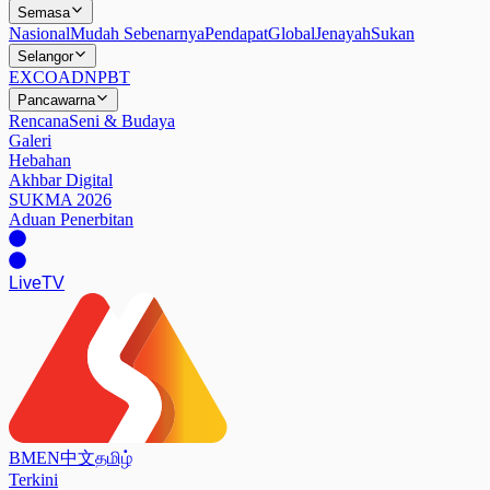
Semasa
Nasional
Mudah Sebenarnya
Pendapat
Global
Jenayah
Sukan
Selangor
EXCO
ADN
PBT
Pancawarna
Rencana
Seni & Budaya
Galeri
Hebahan
Akhbar Digital
SUKMA 2026
Aduan Penerbitan
Live
TV
BM
EN
中文
தமிழ்
Terkini