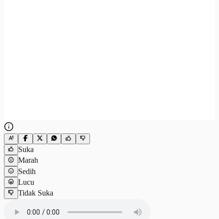
Suka
Marah
Sedih
Lucu
Tidak Suka