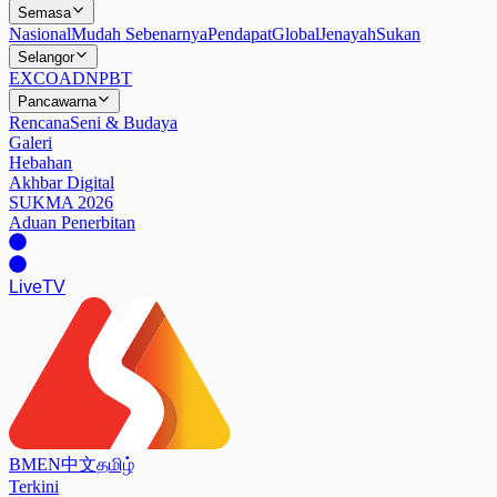
Semasa
Nasional
Mudah Sebenarnya
Pendapat
Global
Jenayah
Sukan
Selangor
EXCO
ADN
PBT
Pancawarna
Rencana
Seni & Budaya
Galeri
Hebahan
Akhbar Digital
SUKMA 2026
Aduan Penerbitan
Live
TV
BM
EN
中文
தமிழ்
Terkini