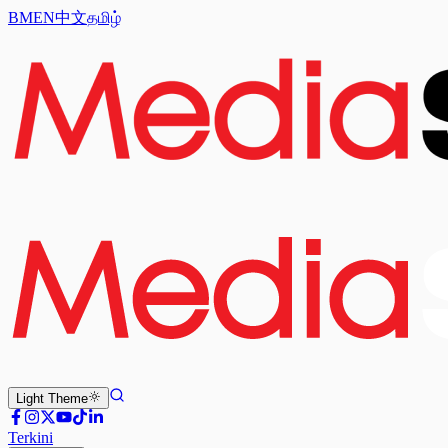
BM
EN
中文
தமிழ்
Light
Theme
Terkini