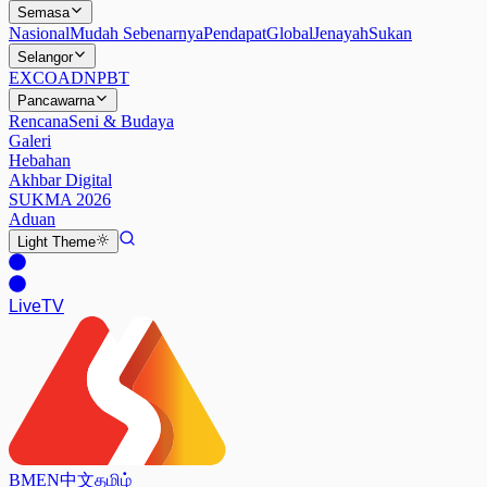
Semasa
Nasional
Mudah Sebenarnya
Pendapat
Global
Jenayah
Sukan
Selangor
EXCO
ADN
PBT
Pancawarna
Rencana
Seni & Budaya
Galeri
Hebahan
Akhbar Digital
SUKMA 2026
Aduan
Light
Theme
Live
TV
BM
EN
中文
தமிழ்