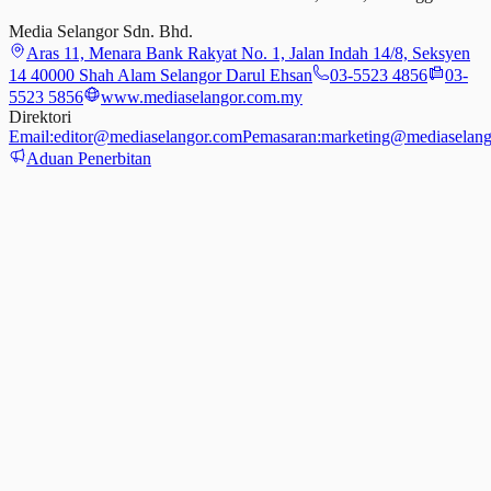
Media Selangor Sdn. Bhd.
Aras 11, Menara Bank Rakyat No. 1, Jalan Indah 14/8, Seksyen
14 40000 Shah Alam Selangor Darul Ehsan
03-5523 4856
03-
5523 5856
www.mediaselangor.com.my
Direktori
Email:
editor@mediaselangor.com
Pemasaran:
marketing@mediaselang
Aduan Penerbitan