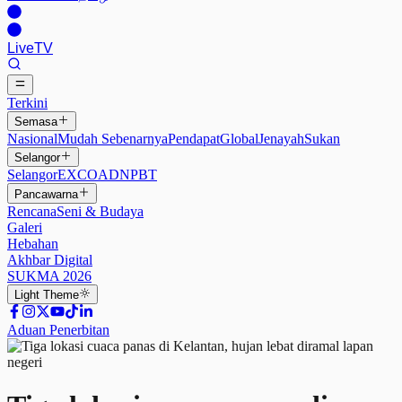
Live
TV
Terkini
Semasa
Nasional
Mudah Sebenarnya
Pendapat
Global
Jenayah
Sukan
Selangor
Selangor
EXCO
ADN
PBT
Pancawarna
Rencana
Seni & Budaya
Galeri
Hebahan
Akhbar Digital
SUKMA 2026
Light
Theme
Aduan Penerbitan