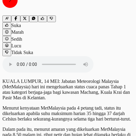
Suka
Marah
Sedih
Lucu
Tidak Suka
KUALA LUMPUR, 14 MEI: Jabatan Meteorologi Malaysia
(MetMalaysia) hari ini mengeluarkan status cuaca panas Tahap 1
atau kategori berjaga-jaga bagi kawasan Machang, Kuala Krai dan
Pasir Mas di Kelantan.
Menurut kenyataan MetMalaysia pada 4 petang tadi, status itu
dikeluarkan apabila suhu maksimum harian 35 hingga 37 darjah
Celsius berlaku sekurang-kurangnya selama tiga hari berturut-turut.
Dalam pada itu, menurut amaran yang dikeluarkan MetMalaysia
pada 8.50 malam ini, ribut petir dan hujan lebat dijangka berlaku di