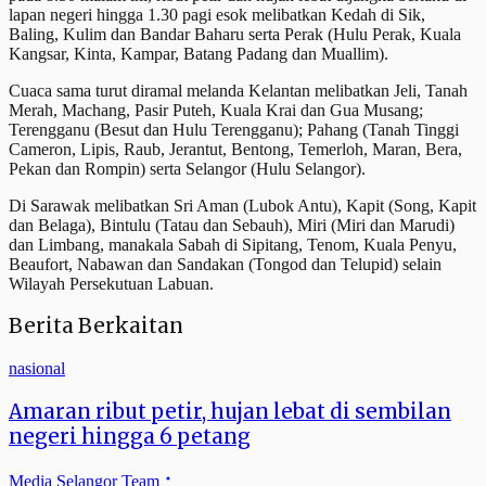
lapan negeri hingga 1.30 pagi esok melibatkan Kedah di Sik,
Baling, Kulim dan Bandar Baharu serta Perak (Hulu Perak, Kuala
Kangsar, Kinta, Kampar, Batang Padang dan Muallim).
Cuaca sama turut diramal melanda Kelantan melibatkan Jeli, Tanah
Merah, Machang, Pasir Puteh, Kuala Krai dan Gua Musang;
Terengganu (Besut dan Hulu Terengganu); Pahang (Tanah Tinggi
Cameron, Lipis, Raub, Jerantut, Bentong, Temerloh, Maran, Bera,
Pekan dan Rompin) serta Selangor (Hulu Selangor).
Di Sarawak melibatkan Sri Aman (Lubok Antu), Kapit (Song, Kapit
dan Belaga), Bintulu (Tatau dan Sebauh), Miri (Miri dan Marudi)
dan Limbang, manakala Sabah di Sipitang, Tenom, Kuala Penyu,
Beaufort, Nabawan dan Sandakan (Tongod dan Telupid) selain
Wilayah Persekutuan Labuan.
Berita Berkaitan
nasional
Amaran ribut petir, hujan lebat di sembilan
negeri hingga 6 petang
Media Selangor Team