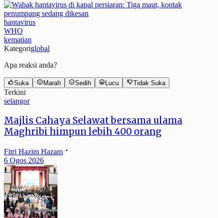
hantavirus
WHO
kematian
Kategori
global
Apa reaksi anda?
Suka
Marah
Sedih
Lucu
Tidak Suka
Terkini
selangor
Majlis Cahaya Selawat bersama ulama
Maghribi himpun lebih 400 orang
Fitri Hazim Hazam
6 Ogos 2026