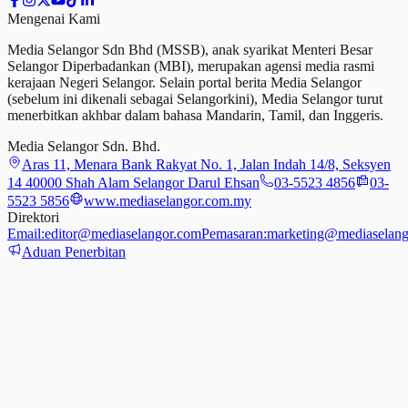
Mengenai Kami
Media Selangor Sdn Bhd (MSSB), anak syarikat Menteri Besar
Selangor Diperbadankan (MBI), merupakan agensi media rasmi
kerajaan Negeri Selangor. Selain portal berita Media Selangor
(sebelum ini dikenali sebagai Selangorkini), Media Selangor turut
menerbitkan akhbar dalam bahasa Mandarin, Tamil,
dan
Inggeris.
Media Selangor Sdn. Bhd.
Aras 11, Menara Bank Rakyat No. 1, Jalan Indah 14/8, Seksyen
14 40000 Shah Alam Selangor Darul Ehsan
03-5523 4856
03-
5523 5856
www.mediaselangor.com.my
Direktori
Email:
editor@mediaselangor.com
Pemasaran:
marketing@mediaselang
Aduan Penerbitan