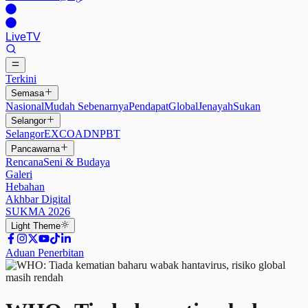
Live
TV
Terkini
Semasa
Nasional
Mudah Sebenarnya
Pendapat
Global
Jenayah
Sukan
Selangor
Selangor
EXCO
ADN
PBT
Pancawarna
Rencana
Seni & Budaya
Galeri
Hebahan
Akhbar Digital
SUKMA 2026
Light
Theme
Aduan Penerbitan