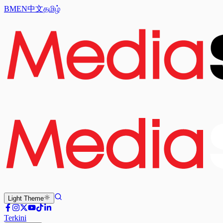
BM
EN
中文
தமிழ்
Light
Theme
Terkini