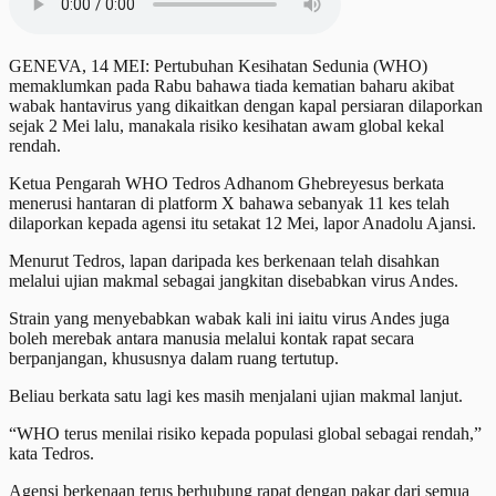
GENEVA, 14 MEI: Pertubuhan Kesihatan Sedunia (WHO)
memaklumkan pada Rabu bahawa tiada kematian baharu akibat
wabak hantavirus yang dikaitkan dengan kapal persiaran dilaporkan
sejak 2 Mei lalu, manakala risiko kesihatan awam global kekal
rendah.
Ketua Pengarah WHO Tedros Adhanom Ghebreyesus berkata
menerusi hantaran di platform X bahawa sebanyak 11 kes telah
dilaporkan kepada agensi itu setakat 12 Mei, lapor Anadolu Ajansi.
Menurut Tedros, lapan daripada kes berkenaan telah disahkan
melalui ujian makmal sebagai jangkitan disebabkan virus Andes.
Strain yang menyebabkan wabak kali ini iaitu virus Andes juga
boleh merebak antara manusia melalui kontak rapat secara
berpanjangan, khususnya dalam ruang tertutup.
Beliau berkata satu lagi kes masih menjalani ujian makmal lanjut.
“WHO terus menilai risiko kepada populasi global sebagai rendah,”
kata Tedros.
Agensi berkenaan terus berhubung rapat dengan pakar dari semua