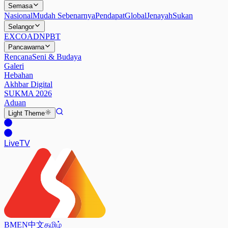
Semasa
Nasional
Mudah Sebenarnya
Pendapat
Global
Jenayah
Sukan
Selangor
EXCO
ADN
PBT
Pancawarna
Rencana
Seni & Budaya
Galeri
Hebahan
Akhbar Digital
SUKMA 2026
Aduan
Light
Theme
Live
TV
BM
EN
中文
தமிழ்