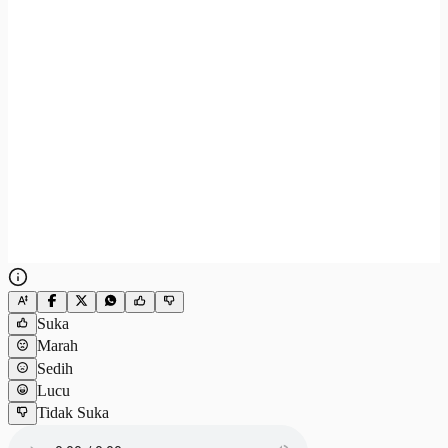
Suka
Marah
Sedih
Lucu
Tidak Suka