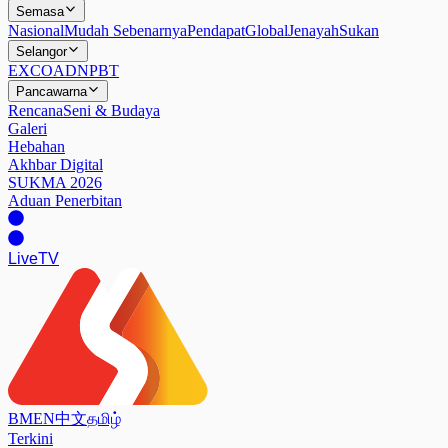
Semasa
Nasional
Mudah Sebenarnya
Pendapat
Global
Jenayah
Sukan
Selangor
EXCO
ADN
PBT
Pancawarna
Rencana
Seni & Budaya
Galeri
Hebahan
Akhbar Digital
SUKMA 2026
Aduan Penerbitan
Live
TV
BM
EN
中文
தமிழ்
Terkini