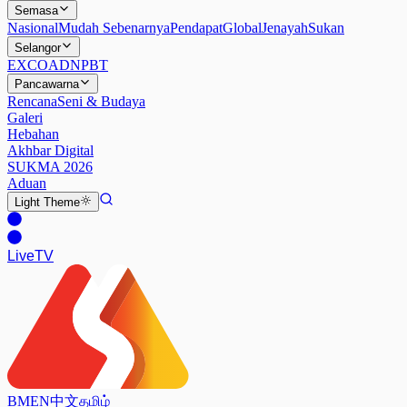
Semasa
Nasional
Mudah Sebenarnya
Pendapat
Global
Jenayah
Sukan
Selangor
EXCO
ADN
PBT
Pancawarna
Rencana
Seni & Budaya
Galeri
Hebahan
Akhbar Digital
SUKMA 2026
Aduan
Light
Theme
Live
TV
BM
EN
中文
தமிழ்