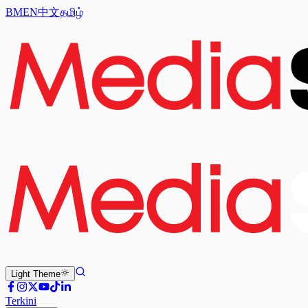
BM
EN
中文
தமிழ்
Light
Theme
Terkini