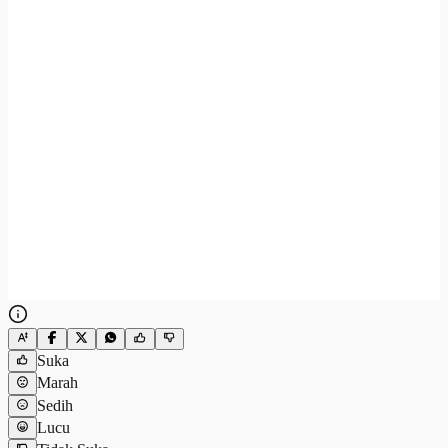
Suka
Marah
Sedih
Lucu