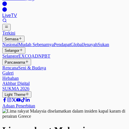
Live
TV
Terkini
Semasa
Nasional
Mudah Sebenarnya
Pendapat
Global
Jenayah
Sukan
Selangor
Selangor
EXCO
ADN
PBT
Pancawarna
Rencana
Seni & Budaya
Galeri
Hebahan
Akhbar Digital
SUKMA 2026
Light
Theme
Aduan Penerbitan