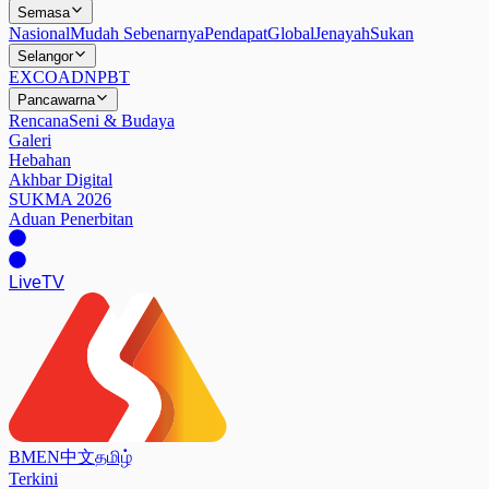
Semasa
Nasional
Mudah Sebenarnya
Pendapat
Global
Jenayah
Sukan
Selangor
EXCO
ADN
PBT
Pancawarna
Rencana
Seni & Budaya
Galeri
Hebahan
Akhbar Digital
SUKMA 2026
Aduan Penerbitan
Live
TV
BM
EN
中文
தமிழ்
Terkini