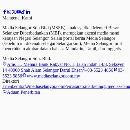
Mengenai Kami
Media Selangor Sdn Bhd (MSSB), anak syarikat Menteri Besar
Selangor Diperbadankan (MBI), merupakan agensi media rasmi
kerajaan Negeri Selangor. Selain portal berita Media Selangor
(sebelum ini dikenali sebagai Selangorkini), Media Selangor turut
menerbitkan akhbar dalam bahasa Mandarin, Tamil,
dan
Inggeris.
Media Selangor Sdn. Bhd.
Aras 11, Menara Bank Rakyat No. 1, Jalan Indah 14/8, Seksyen
14 40000 Shah Alam Selangor Darul Ehsan
03-5523 4856
03-
5523 5856
www.mediaselangor.com.my
Direktori
Email:
editor@mediaselangor.com
Pemasaran:
marketing@mediaselang
Aduan Penerbitan