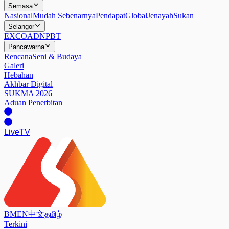
Semasa
Nasional
Mudah Sebenarnya
Pendapat
Global
Jenayah
Sukan
Selangor
EXCO
ADN
PBT
Pancawarna
Rencana
Seni & Budaya
Galeri
Hebahan
Akhbar Digital
SUKMA 2026
Aduan Penerbitan
Live
TV
BM
EN
中文
தமிழ்
Terkini