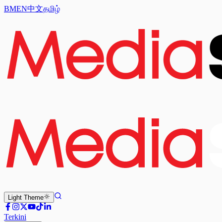
BM
EN
中文
தமிழ்
Light
Theme
Terkini