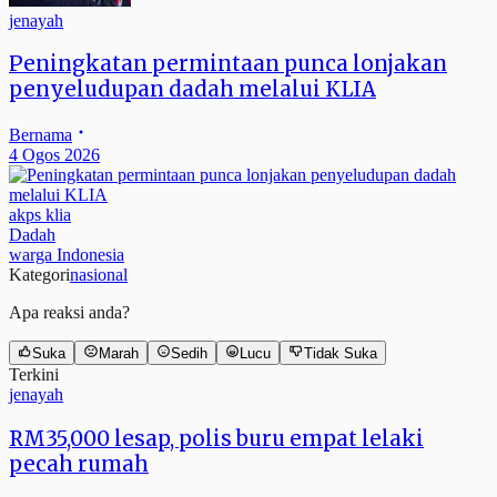
jenayah
Peningkatan permintaan punca lonjakan
penyeludupan dadah melalui KLIA
Bernama
4 Ogos 2026
akps klia
Dadah
warga Indonesia
Kategori
nasional
Apa reaksi anda?
Suka
Marah
Sedih
Lucu
Tidak Suka
Terkini
jenayah
RM35,000 lesap, polis buru empat lelaki
pecah rumah