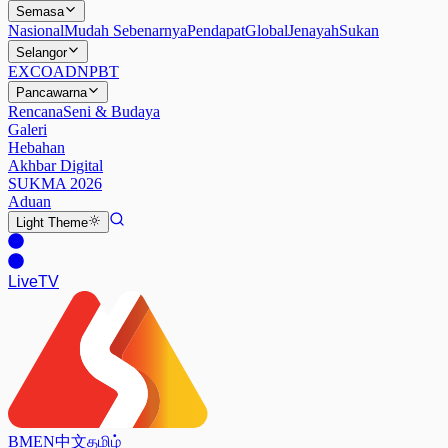
Semasa
Nasional
Mudah Sebenarnya
Pendapat
Global
Jenayah
Sukan
Selangor
EXCO
ADN
PBT
Pancawarna
Rencana
Seni & Budaya
Galeri
Hebahan
Akhbar Digital
SUKMA 2026
Aduan
Light
Theme
Live
TV
BM
EN
中文
தமிழ்