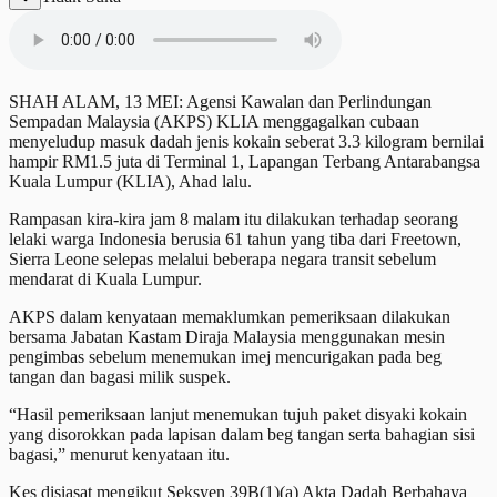
SHAH ALAM, 13 MEI: Agensi Kawalan dan Perlindungan
Sempadan Malaysia (AKPS) KLIA menggagalkan cubaan
menyeludup masuk dadah jenis kokain seberat 3.3 kilogram bernilai
hampir RM1.5 juta di Terminal 1, Lapangan Terbang Antarabangsa
Kuala Lumpur (KLIA), Ahad lalu.
Rampasan kira-kira jam 8 malam itu dilakukan terhadap seorang
lelaki warga Indonesia berusia 61 tahun yang tiba dari Freetown,
Sierra Leone selepas melalui beberapa negara transit sebelum
mendarat di Kuala Lumpur.
AKPS dalam kenyataan memaklumkan pemeriksaan dilakukan
bersama Jabatan Kastam Diraja Malaysia menggunakan mesin
pengimbas sebelum menemukan imej mencurigakan pada beg
tangan dan bagasi milik suspek.
“Hasil pemeriksaan lanjut menemukan tujuh paket disyaki kokain
yang disorokkan pada lapisan dalam beg tangan serta bahagian sisi
bagasi,” menurut kenyataan itu.
Kes disiasat mengikut Seksyen 39B(1)(a) Akta Dadah Berbahaya