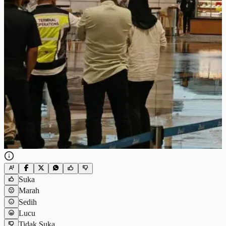
Suka
Marah
Sedih
Lucu
Tidak Suka