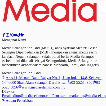
Mengenai Kami
Media Selangor Sdn Bhd (MSSB), anak syarikat Menteri Besar
Selangor Diperbadankan (MBI), merupakan agensi media rasmi
kerajaan Negeri Selangor. Selain portal berita Media Selangor
(sebelum ini dikenali sebagai Selangorkini), Media Selangor turut
menerbitkan akhbar dalam bahasa Mandarin, Tamil,
dan
Inggeris.
Media Selangor Sdn. Bhd.
Aras 11, Menara Bank Rakyat No. 1, Jalan Indah 14/8, Seksyen
14 40000 Shah Alam Selangor Darul Ehsan
03-5523 4856
03-
5523 5856
www.mediaselangor.com.my
Direktori
Email:
editor@mediaselangor.com
Pemasaran:
marketing@mediaselang
Aduan Penerbitan