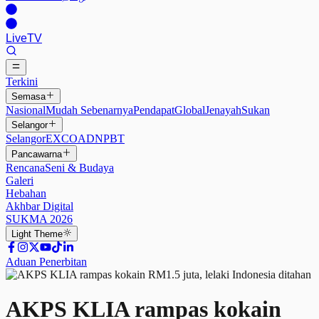
Live
TV
Terkini
Semasa
Nasional
Mudah Sebenarnya
Pendapat
Global
Jenayah
Sukan
Selangor
Selangor
EXCO
ADN
PBT
Pancawarna
Rencana
Seni & Budaya
Galeri
Hebahan
Akhbar Digital
SUKMA 2026
Light
Theme
Aduan Penerbitan
AKPS KLIA rampas kokain