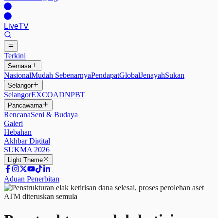
Live
TV
Terkini
Semasa
Nasional
Mudah Sebenarnya
Pendapat
Global
Jenayah
Sukan
Selangor
Selangor
EXCO
ADN
PBT
Pancawarna
Rencana
Seni & Budaya
Galeri
Hebahan
Akhbar Digital
SUKMA 2026
Light
Theme
Aduan Penerbitan