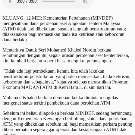
KLUANG, 12 MEI: Kementerian Pertahanan (MINDEF)
mengesahkan dana perolehan aset Angkatan Tentera Malaysia
(ATM) tidak lagi dibekukan, susulan langkah penstrukturan yang
dilaksanakan bagi memastikan tiada isu ketirisan atau kebocoran
dana berlaku.
Menterinya Datuk Seri Mohamed Khaled Nordin berkata
sehubungan dengan itu, segala urusan perolehan aset kententeraan,
kini kembali berjalan seperti biasa mengikut perancangan.
“Tidak ada lagi pembekuan, kerana kita telah lakukan
penstrukturan-penstrukuran yang boleh memastikan, tiada ketirisan,
kebocoran dan sebagainya,” katanya selepas merasmikan Program
Ekonomi MADANI ATM di Kem Batu 3, di sini hari ini.
Mohamed Khaled berkata demikian ketika diminta mengulas
mengenai status terkini pembekuan dana perolehan ATM.
Sebelum ini beliau dilaporkan berkata MINDEF, sedang berbincang
dengan Kementerian Kewangan berhubung status dana perolehan
ATM yang dibekukan sebelum ini, bagi memastikan perkara penting
diberi perhatian segera agar operasi dan kesiapsiagaan ATM tidak
terjejas.