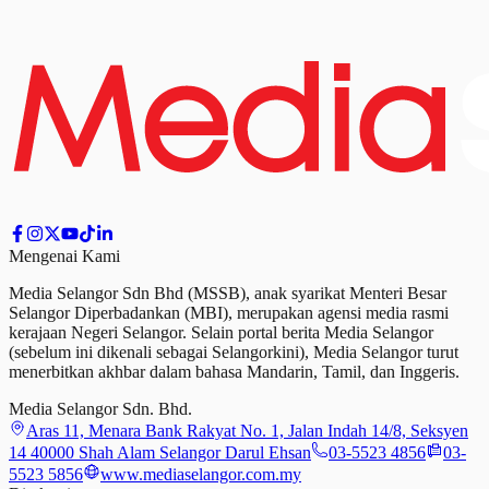
Mengenai Kami
Media Selangor Sdn Bhd (MSSB), anak syarikat Menteri Besar
Selangor Diperbadankan (MBI), merupakan agensi media rasmi
kerajaan Negeri Selangor. Selain portal berita Media Selangor
(sebelum ini dikenali sebagai Selangorkini), Media Selangor turut
menerbitkan akhbar dalam bahasa Mandarin, Tamil,
dan
Inggeris.
Media Selangor Sdn. Bhd.
Aras 11, Menara Bank Rakyat No. 1, Jalan Indah 14/8, Seksyen
14 40000 Shah Alam Selangor Darul Ehsan
03-5523 4856
03-
5523 5856
www.mediaselangor.com.my