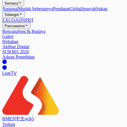
Semasa
Nasional
Mudah Sebenarnya
Pendapat
Global
Jenayah
Sukan
Selangor
EXCO
ADN
PBT
Pancawarna
Rencana
Seni & Budaya
Galeri
Hebahan
Akhbar Digital
SUKMA 2026
Aduan Penerbitan
Live
TV
BM
EN
中文
தமிழ்
Terkini