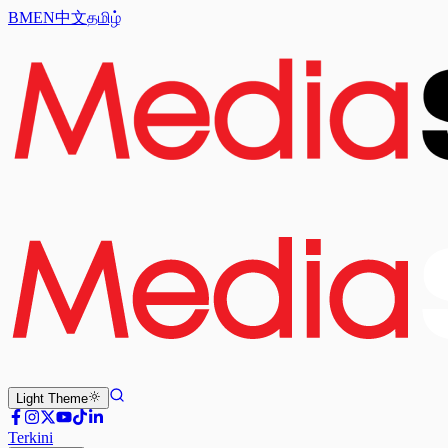
BM
EN
中文
தமிழ்
Light
Theme
Terkini