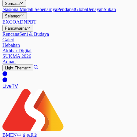
Semasa
Nasional
Mudah Sebenarnya
Pendapat
Global
Jenayah
Sukan
Selangor
EXCO
ADN
PBT
Pancawarna
Rencana
Seni & Budaya
Galeri
Hebahan
Akhbar Digital
SUKMA 2026
Aduan
Light
Theme
Live
TV
BM
EN
中文
தமிழ்