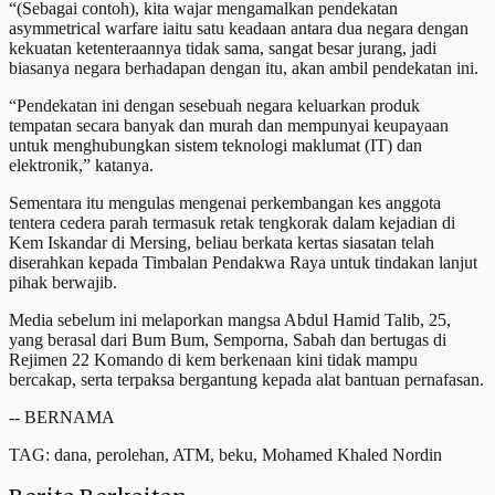
“(Sebagai contoh), kita wajar mengamalkan pendekatan
asymmetrical warfare iaitu satu keadaan antara dua negara dengan
kekuatan ketenteraannya tidak sama, sangat besar jurang, jadi
biasanya negara berhadapan dengan itu, akan ambil pendekatan ini.
“Pendekatan ini dengan sesebuah negara keluarkan produk
tempatan secara banyak dan murah dan mempunyai keupayaan
untuk menghubungkan sistem teknologi maklumat (IT) dan
elektronik,” katanya.
Sementara itu mengulas mengenai perkembangan kes anggota
tentera cedera parah termasuk retak tengkorak dalam kejadian di
Kem Iskandar di Mersing, beliau berkata kertas siasatan telah
diserahkan kepada Timbalan Pendakwa Raya untuk tindakan lanjut
pihak berwajib.
Media sebelum ini melaporkan mangsa Abdul Hamid Talib, 25,
yang berasal dari Bum Bum, Semporna, Sabah dan bertugas di
Rejimen 22 Komando di kem berkenaan kini tidak mampu
bercakap, serta terpaksa bergantung kepada alat bantuan pernafasan.
-- BERNAMA
TAG: dana, perolehan, ATM, beku, Mohamed Khaled Nordin