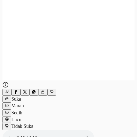
Suka
Marah
Sedih
Lucu
Tidak Suka