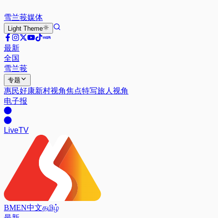
雪兰莪
媒体
Light
Theme
最新
全国
雪兰莪
专题
惠民好康
新村视角
焦点特写
旅人视角
电子报
Live
TV
BM
EN
中文
தமிழ்
最新