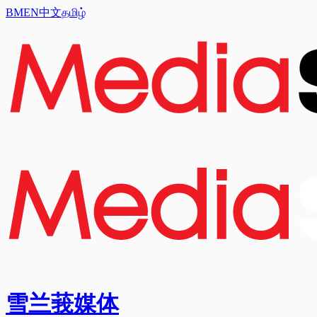
BM
EN
中文
தமிழ்
雪兰莪媒体