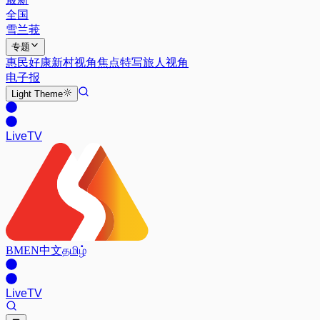
全国
雪兰莪
专题
惠民好康
新村视角
焦点特写
旅人视角
电子报
Light
Theme
Live
TV
BM
EN
中文
தமிழ்
Live
TV