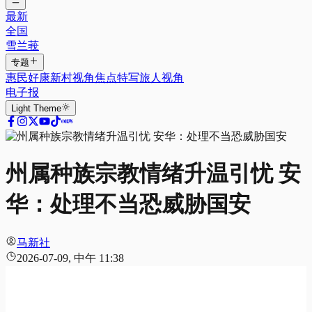
最新
全国
雪兰莪
专题
惠民好康
新村视角
焦点特写
旅人视角
电子报
Light
Theme
州属种族宗教情绪升温引忧 安
华：处理不当恐威胁国安
马新社
2026-07-09, 中午 11:38