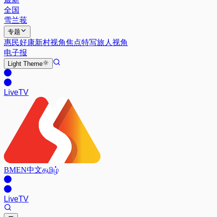
全国
雪兰莪
专题
惠民好康
新村视角
焦点特写
旅人视角
电子报
Light
Theme
Live
TV
BM
EN
中文
தமிழ்
Live
TV