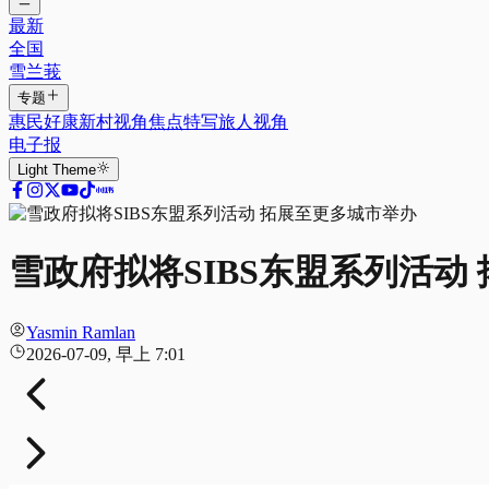
最新
全国
雪兰莪
专题
惠民好康
新村视角
焦点特写
旅人视角
电子报
Light
Theme
雪政府拟将SIBS东盟系列活动
Yasmin Ramlan
2026-07-09, 早上 7:01