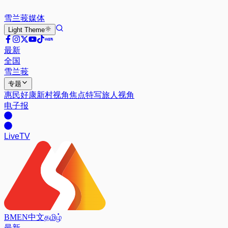
雪兰莪
媒体
Light
Theme
最新
全国
雪兰莪
专题
惠民好康
新村视角
焦点特写
旅人视角
电子报
Live
TV
BM
EN
中文
தமிழ்
最新