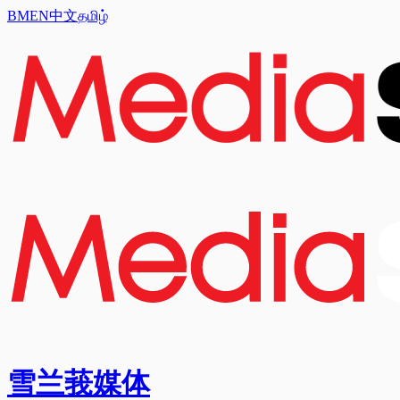
BM
EN
中文
தமிழ்
雪兰莪媒体