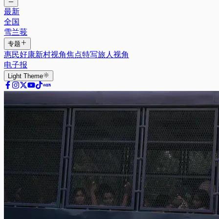
最新
全国
雪兰莪
专题
惠民好康
新村视角
焦点特写
旅人视角
电子报
Light
Theme