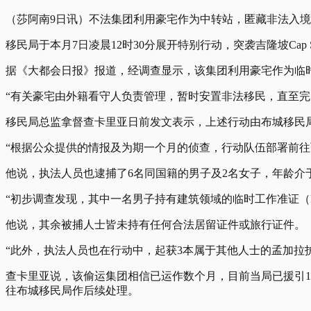
（莎阿南9日讯）不法集团利用豪宅作为中转站，匿藏非法入境
移民局于本月7日凌晨12时30分展开特别行动，突袭吉隆坡Ca
据《大都会日报》报道，经调查显示，该集团利用豪宅作为临
“有关豪宅由外籍看守人负责管理，暂时安置非法移民，直至完
移民局总监拿督查卡里亚日前发文表示，上述行动由布城移民
“根据公众提供的情报及为期一个月的侦查，行动队伍部署前往
他说，执法人员也逮捕了6名同国籍的男子及2名女子，年龄介于
“初步调查发现，其中一名男子持有建筑领域的临时工作准证（
他说，其余被捕人士皆未持有任何合法居留证件或旅行证件。
“此外，执法人员也在行动中，起获3本属于其他人士的孟加拉护照
查卡里亚说，该偷运集团相信已运作数个月，目前当局已援引19
往布城移民局作后续处理。