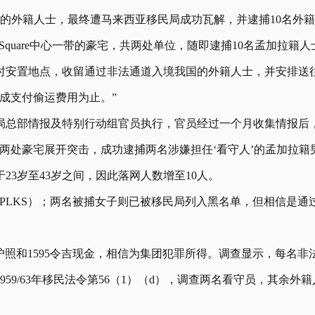
的外籍人士，最终遭马来西亚移民局成功瓦解，并逮捕10名外
p Square中心一带的豪宅，共两处单位，随即逮捕10名孟加拉
时安置地点，收留通过非法通道入境我国的外籍人士，并安排送
成支付偷运费用为止。”
局总部情报及特别行动组官员执行，官员经过一个月收集情报后
两处豪宅展开突击，成功逮捕两名涉嫌担任‘看守人’的孟加拉籍
23岁至43岁之间，因此落网人数增至10人。
PLKS）；两名被捕女子则已被移民局列入黑名单，但相信是通
和1595令吉现金，相信为集团犯罪所得。调查显示，每名非法移
59/63年移民法令第56（1）（d），调查两名看守员，其余外