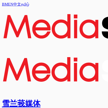
BM
EN
中文
தமிழ்
雪兰莪媒体