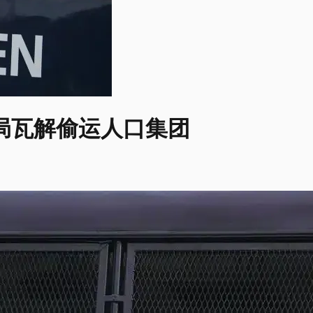
局瓦解偷运人口集团