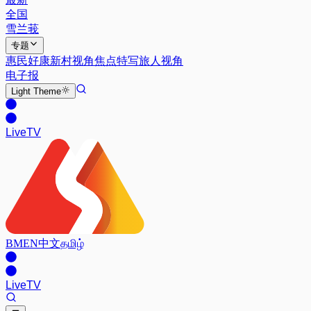
全国
雪兰莪
专题
惠民好康
新村视角
焦点特写
旅人视角
电子报
Light
Theme
Live
TV
BM
EN
中文
தமிழ்
Live
TV