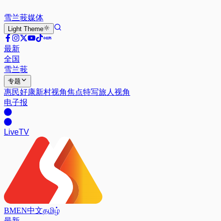
雪兰莪
媒体
Light
Theme
最新
全国
雪兰莪
专题
惠民好康
新村视角
焦点特写
旅人视角
电子报
Live
TV
BM
EN
中文
தமிழ்
最新