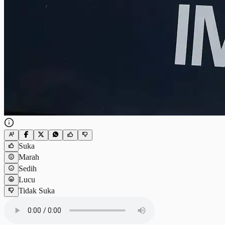
Suka
Marah
Sedih
Lucu
Tidak Suka