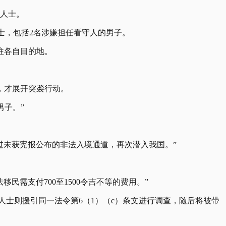
籍人士。
籍人士，包括2名涉嫌担任看守人的男子。
往各自目的地。
，才展开突袭行动。
男子。”
过未获宪报公布的非法入境通道，再次潜入我国。”
民需支付700至1500令吉不等的费用。”
籍人士则援引同一法令第6（1）（c）条文进行调查，随后将被带