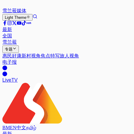
雪兰莪
媒体
Light
Theme
最新
全国
雪兰莪
专题
惠民好康
新村视角
焦点特写
旅人视角
电子报
Live
TV
BM
EN
中文
தமிழ்
最新