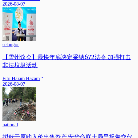
2026-08-07
selangor
【雪州议会】最快年底决定采纳672法令 加强打击
非法垃圾活动
Fitri Hazim Hazam
2026-08-07
national
拟低于原购入价出售资产 安华命联土局呈报告交代