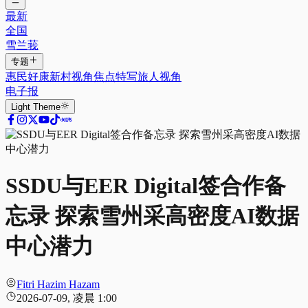
最新
全国
雪兰莪
专题
惠民好康
新村视角
焦点特写
旅人视角
电子报
Light
Theme
SSDU与EER Digital签合作备
忘录 探索雪州采高密度AI数据
中心潜力
Fitri Hazim Hazam
2026-07-09, 凌晨 1:00