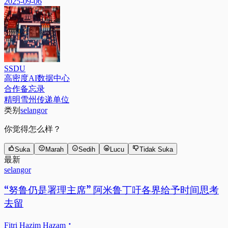
2025-09-06
SSDU
高密度AI数据中心
合作备忘录
精明雪州传递单位
类别
selangor
你觉得怎么样？
Suka
Marah
Sedih
Lucu
Tidak Suka
最新
selangor
“努鲁仍是署理主席” 阿米鲁丁吁各界给予时间思考
去留
Fitri Hazim Hazam