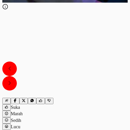
Suka
Marah
Sedih
Lucu