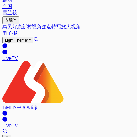
全国
雪兰莪
专题
惠民好康
新村视角
焦点特写
旅人视角
电子报
Light
Theme
Live
TV
BM
EN
中文
தமிழ்
Live
TV