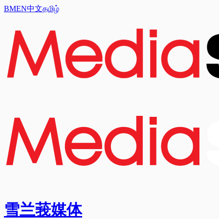
BM
EN
中文
தமிழ்
雪兰莪媒体