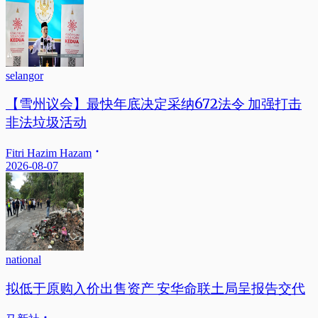
selangor
【雪州议会】最快年底决定采纳672法令 加强打击
非法垃圾活动
Fitri Hazim Hazam
2026-08-07
national
拟低于原购入价出售资产 安华命联土局呈报告交代