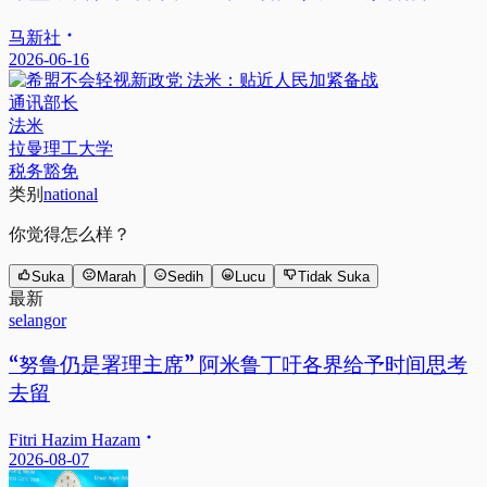
马新社
2026-06-16
通讯部长
法米
拉曼理工大学
税务豁免
类别
national
你觉得怎么样？
Suka
Marah
Sedih
Lucu
Tidak Suka
最新
selangor
“努鲁仍是署理主席” 阿米鲁丁吁各界给予时间思考
去留
Fitri Hazim Hazam
2026-08-07