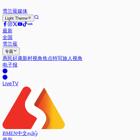
雪兰莪
媒体
Light
Theme
最新
全国
雪兰莪
专题
惠民好康
新村视角
焦点特写
旅人视角
电子报
Live
TV
BM
EN
中文
தமிழ்
最新