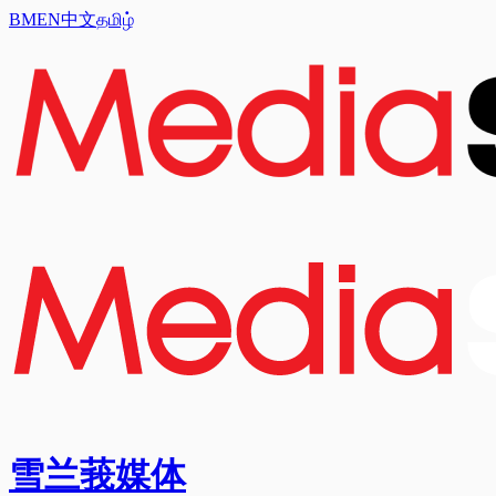
BM
EN
中文
தமிழ்
雪兰莪媒体