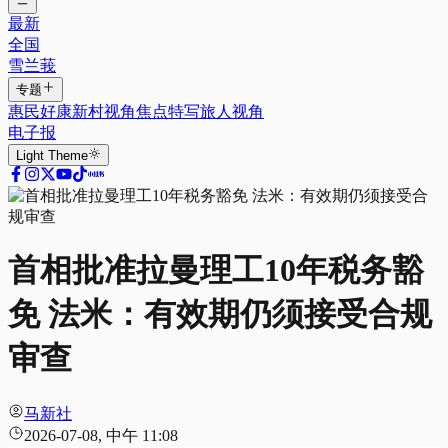
最新
全国
雪兰莪
专题
惠民好康
新村视角
焦点特写
旅人视角
电子报
Light
Theme
首相批准拉曼理工10年税务豁
免 法米：有效期仍须接受合规
审查
马新社
2026-07-08, 中午 11:08