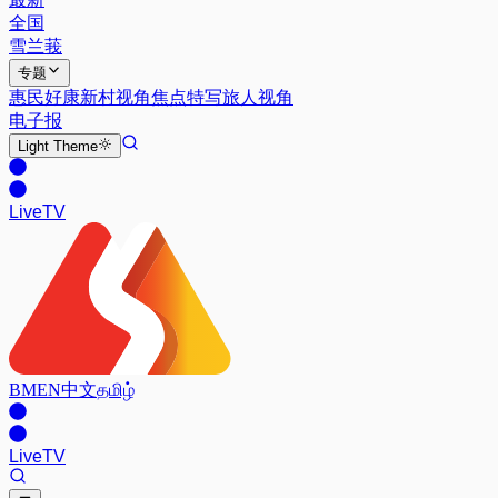
全国
雪兰莪
专题
惠民好康
新村视角
焦点特写
旅人视角
电子报
Light
Theme
Live
TV
BM
EN
中文
தமிழ்
Live
TV