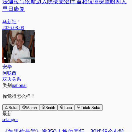
法迪拉与依斯迈入院接受治疗 首相伉俪探望盼两人
早日康复
马新社
2026-08-09
安华
阿联酋
双边关系
类别
national
你觉得怎么样？
Suka
Marah
Sedih
Lucu
Tidak Suka
最新
selangor
《如果你是我》逾350人换位同行 39组织企业跨