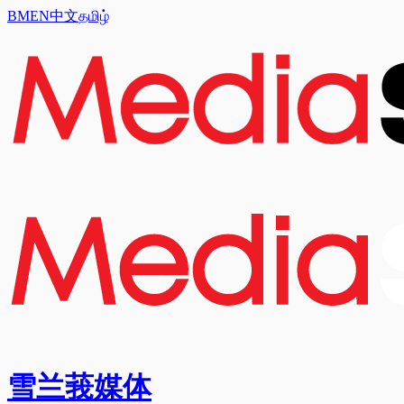
BM
EN
中文
தமிழ்
雪兰莪媒体