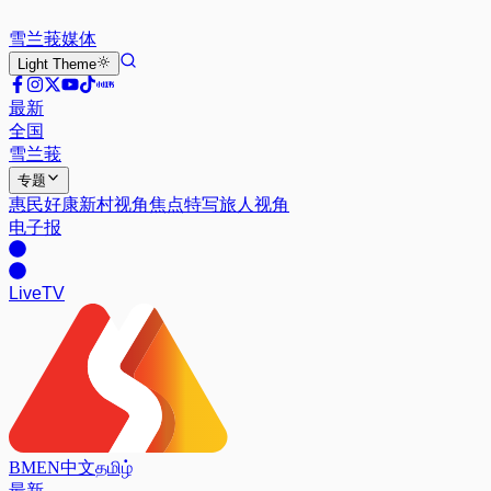
雪兰莪
媒体
Light
Theme
最新
全国
雪兰莪
专题
惠民好康
新村视角
焦点特写
旅人视角
电子报
Live
TV
BM
EN
中文
தமிழ்
最新