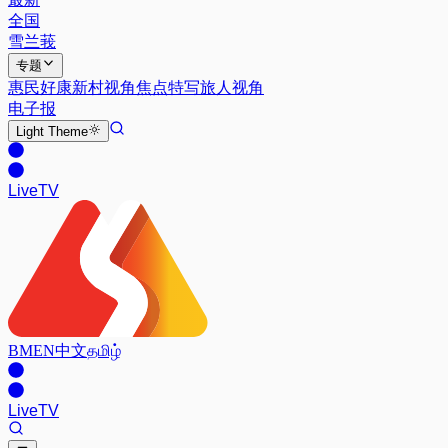
全国
雪兰莪
专题
惠民好康
新村视角
焦点特写
旅人视角
电子报
Light
Theme
Live
TV
BM
EN
中文
தமிழ்
Live
TV