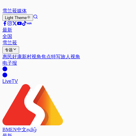
雪兰莪
媒体
Light
Theme
最新
全国
雪兰莪
专题
惠民好康
新村视角
焦点特写
旅人视角
电子报
Live
TV
BM
EN
中文
தமிழ்
最新