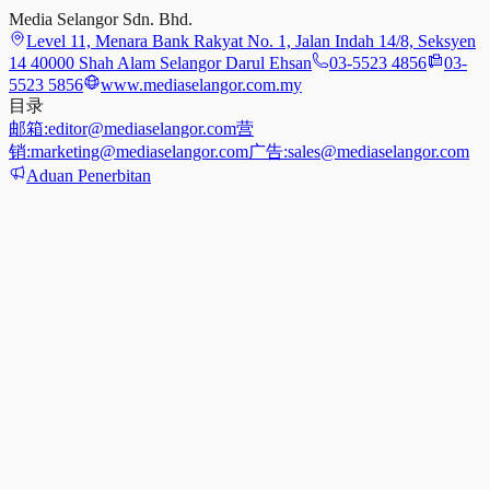
Media Selangor Sdn. Bhd.
Level 11, Menara Bank Rakyat No. 1, Jalan Indah 14/8, Seksyen
14 40000 Shah Alam Selangor Darul Ehsan
03-5523 4856
03-
5523 5856
www.mediaselangor.com.my
目录
邮箱:
editor@mediaselangor.com
营
销:
marketing@mediaselangor.com
广告:
sales@mediaselangor.com
Aduan Penerbitan