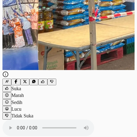
Suka
Marah
Sedih
Lucu
Tidak Suka