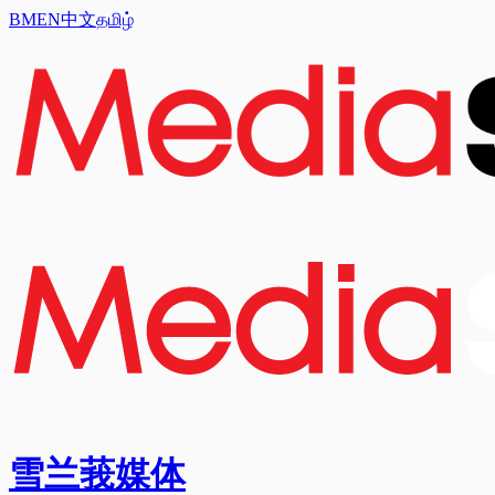
BM
EN
中文
தமிழ்
雪兰莪媒体