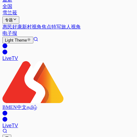
全国
雪兰莪
专题
惠民好康
新村视角
焦点特写
旅人视角
电子报
Light
Theme
Live
TV
BM
EN
中文
தமிழ்
Live
TV