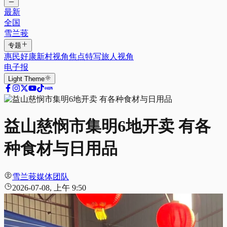
最新
全国
雪兰莪
专题
惠民好康
新村视角
焦点特写
旅人视角
电子报
Light
Theme
益山慈悯市集明6地开卖 有各
种食材与日用品
雪兰莪媒体团队
2026-07-08, 上午 9:50