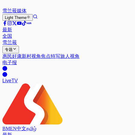
雪兰莪
媒体
Light
Theme
最新
全国
雪兰莪
专题
惠民好康
新村视角
焦点特写
旅人视角
电子报
Live
TV
BM
EN
中文
தமிழ்
最新