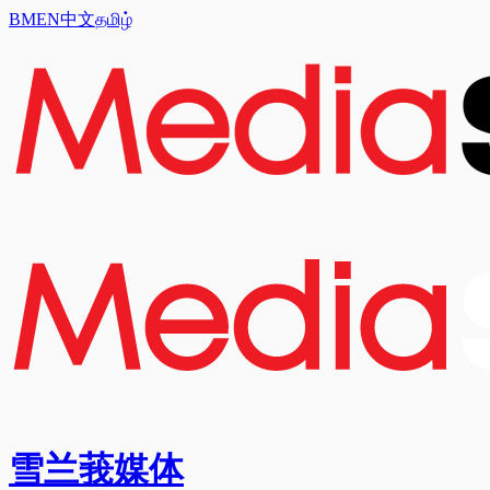
BM
EN
中文
தமிழ்
雪兰莪媒体