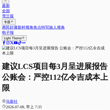
最新
全国
雪兰莪
专题
惠民好康
新村视角
焦点特写
旅人视角
电子报
Light
Theme
建议LCS项目每3月呈进展报告
公账会：严控112亿令吉成本上
限
马新社
2026-07-08, 早上 7:35