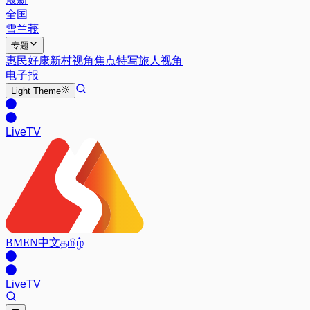
全国
雪兰莪
专题
惠民好康
新村视角
焦点特写
旅人视角
电子报
Light
Theme
Live
TV
BM
EN
中文
தமிழ்
Live
TV