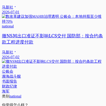
马新社
2026-07-01
national
撤NSM出口准证不影响LCS交付 国防部：按合约条
款工程进度付款
马新社
2026-07-02
公账会
濒海战斗舰
书面报告
财政纪律
海军
类别
national
你觉得怎么样？