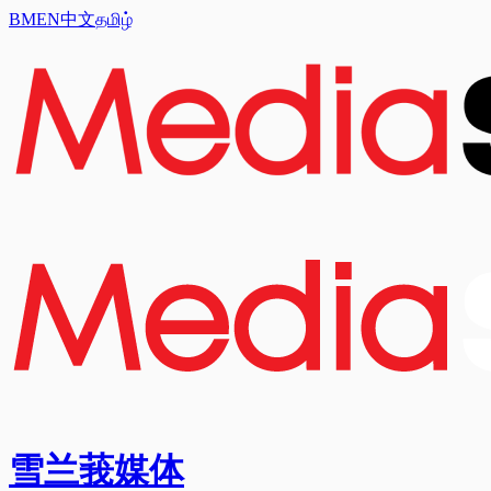
BM
EN
中文
தமிழ்
雪兰莪媒体