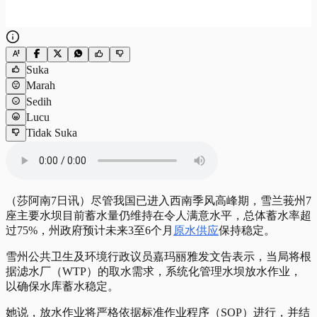
Suka
Marah
Sedih
Lucu
Tidak Suka
（莎阿南7日讯）尽管我国已进入西南季风高峰期，雪兰莪州7
座主要水坝目前蓄水量仍维持在令人满意水平，总体蓄水率超
过75%，州政府预计未来3至6个月
原水供应
保持稳定。
雪州公共卫生及环境行政议员嘉玛丽雅发文告表示，当局将根
据滤水厂（WTP）的取水需求，系统化管理水坝放水作业，
以确保水库蓄水稳定。
她说，放水作业将严格依据标准作业程序（SOP）进行，并结