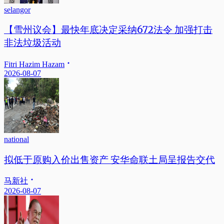
selangor
【雪州议会】最快年底决定采纳672法令 加强打击
非法垃圾活动
Fitri Hazim Hazam
2026-08-07
national
拟低于原购入价出售资产 安华命联土局呈报告交代
马新社
2026-08-07