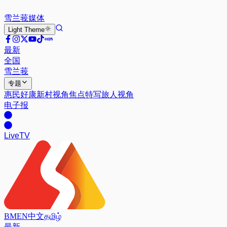
雪兰莪
媒体
Light
Theme
最新
全国
雪兰莪
专题
惠民好康
新村视角
焦点特写
旅人视角
电子报
Live
TV
BM
EN
中文
தமிழ்
最新