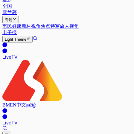
全国
雪兰莪
专题
惠民好康
新村视角
焦点特写
旅人视角
电子报
Light
Theme
Live
TV
BM
EN
中文
தமிழ்
Live
TV