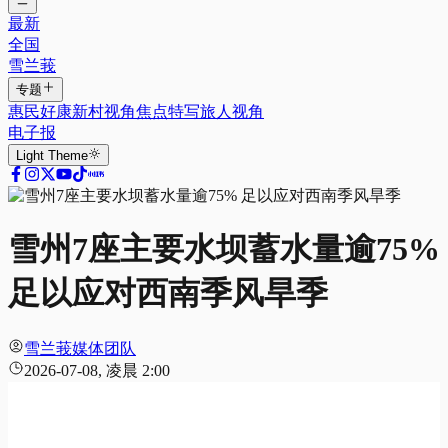
最新
全国
雪兰莪
专题
惠民好康
新村视角
焦点特写
旅人视角
电子报
Light
Theme
雪州7座主要水坝蓄水量逾75%
足以应对西南季风旱季
雪兰莪媒体团队
2026-07-08, 凌晨 2:00