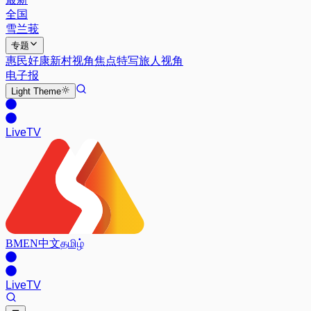
全国
雪兰莪
专题
惠民好康
新村视角
焦点特写
旅人视角
电子报
Light
Theme
Live
TV
BM
EN
中文
தமிழ்
Live
TV