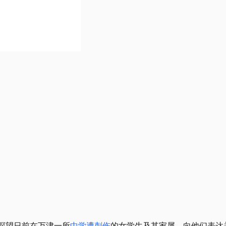
，探望日前在万津一所
中学遭刺伤
的女学生及其家属，向他们表达