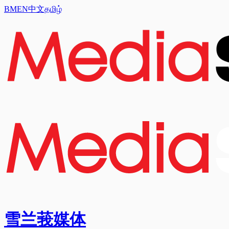
BM
EN
中文
தமிழ்
雪兰莪媒体