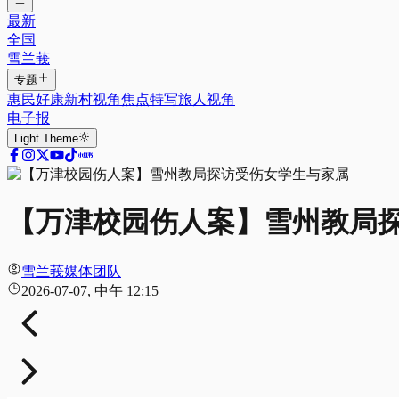
最新
全国
雪兰莪
专题
惠民好康
新村视角
焦点特写
旅人视角
电子报
Light
Theme
【万津校园伤人案】雪州教局
雪兰莪媒体团队
2026-07-07, 中午 12:15