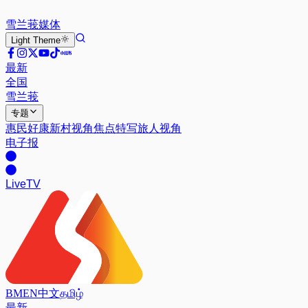
雪兰莪
媒体
Light
Theme
最新
全国
雪兰莪
专题
惠民好康
新村视角
焦点特写
旅人视角
电子报
Live
TV
BM
EN
中文
தமிழ்
最新