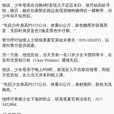
他说，少年母亲在当晚8时发现儿子迟迟未归，便开始四处寻
找，随后，她在住家附近路边发现宠物狗被绑在一棵树旁，但
少年却不知所踪。
“失踪少年身高约155公分、体重62公斤，肤色黝黑并留着黑
发，失踪时身穿蓝色T恤及黑色牛仔裤。”
警方呼吁知情人士联络查案官莫哈末赛夫：019-3202055，以
便向警方提供线索。
另一方面，他也告知，当天另有一名17岁少女卡西阿蒂卡，在
安邦尤景柏兰岭（Ukay Perdana）通报失踪。
他说，少女母亲于晚上约8时，发现女儿不在家后报警，而校
方也告知，女儿当天并未到校上课。
“失踪少女身高约157公分、体重45公斤，身材瘦削，肤色为浅
褐色。”
他呼吁掌握少女下落的民众，联系查案官努法依扎：017-
3422804。