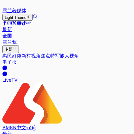
雪兰莪
媒体
Light
Theme
最新
全国
雪兰莪
专题
惠民好康
新村视角
焦点特写
旅人视角
电子报
Live
TV
BM
EN
中文
தமிழ்
最新