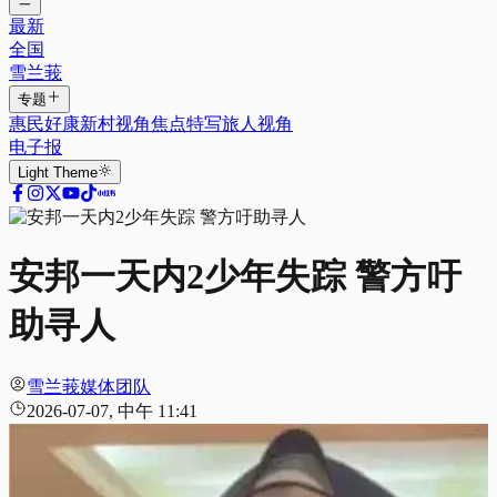
最新
全国
雪兰莪
专题
惠民好康
新村视角
焦点特写
旅人视角
电子报
Light
Theme
安邦一天内2少年失踪 警方吁
助寻人
雪兰莪媒体团队
2026-07-07, 中午 11:41