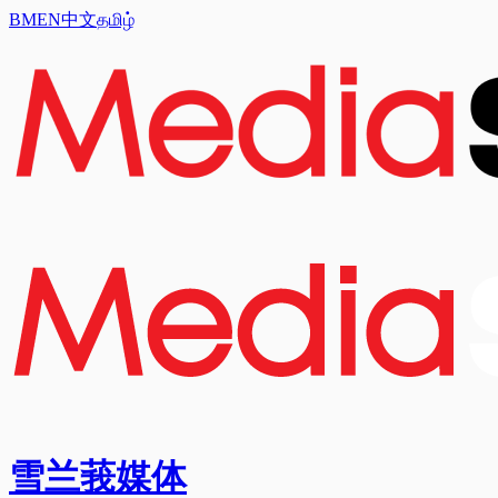
BM
EN
中文
தமிழ்
雪兰莪媒体