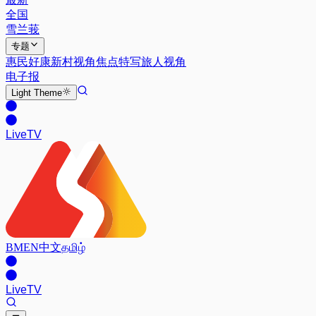
全国
雪兰莪
专题
惠民好康
新村视角
焦点特写
旅人视角
电子报
Light
Theme
Live
TV
BM
EN
中文
தமிழ்
Live
TV