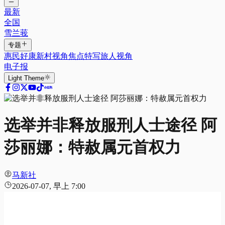
最新
全国
雪兰莪
专题
惠民好康
新村视角
焦点特写
旅人视角
电子报
Light
Theme
选举并非释放服刑人士途径 阿
莎丽娜：特赦属元首权力
马新社
2026-07-07, 早上 7:00