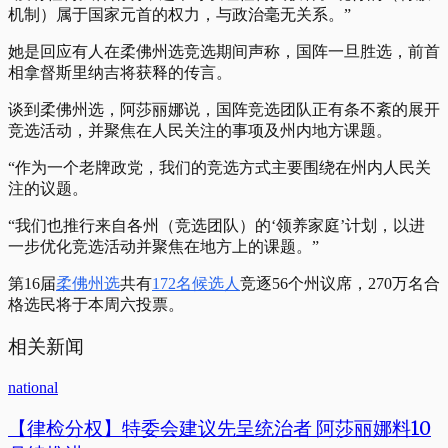
机制）属于国家元首的权力，与政治毫无关系。”
她是回应有人在柔佛州选竞选期间声称，国阵一旦胜选，前首
相拿督斯里纳吉将获释的传言。
谈到柔佛州选，阿莎丽娜说，国阵竞选团队正有条不紊的展开
竞选活动，并聚焦在人民关注的事项及州内地方课题。
“作为一个老牌政党，我们的竞选方式主要围绕在州内人民关
注的议题。
“我们也推行来自各州（竞选团队）的‘领养家庭’计划，以进
一步优化竞选活动并聚焦在地方上的课题。”
第16届
柔佛州选
共有
172名候选人
竞逐56个州议席，270万名合
格选民将于本周六投票。
相关新闻
national
【律检分权】特委会建议先呈统治者 阿莎丽娜料10