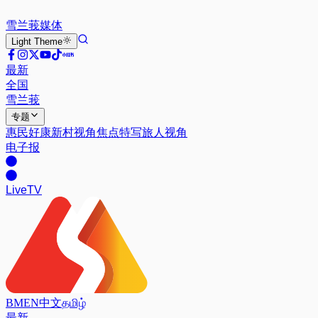
雪兰莪
媒体
Light
Theme
最新
全国
雪兰莪
专题
惠民好康
新村视角
焦点特写
旅人视角
电子报
Live
TV
BM
EN
中文
தமிழ்
最新