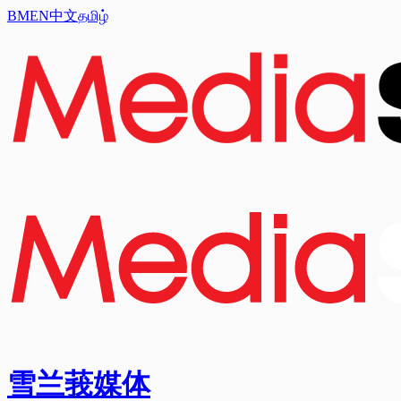
BM
EN
中文
தமிழ்
雪兰莪媒体