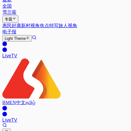
全国
雪兰莪
专题
惠民好康
新村视角
焦点特写
旅人视角
电子报
Light
Theme
Live
TV
BM
EN
中文
தமிழ்
Live
TV