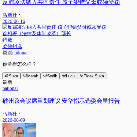
反霸凌法纳入共同责任 孩子犯错父母或须受罚
马新社
2026-06-16
首相署（法律及体制改革）部长
特赦
柔佛州选
类别
national
你觉得怎么样？
Suka
Marah
Sedih
Lucu
Tidak Suka
最新
national
砂州议会议席重划建议 安华指示选委会呈报告
马新社
2026-08-09