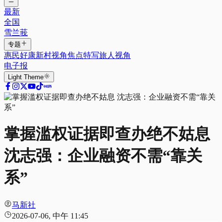
最新
全国
雪兰莪
专题
惠民好康
新村视角
焦点特写
旅人视角
电子报
Light
Theme
掌握滥权证据即查办绝不姑息
沈志强：企业融资不需“靠关
系”
马新社
2026-07-06, 中午 11:45