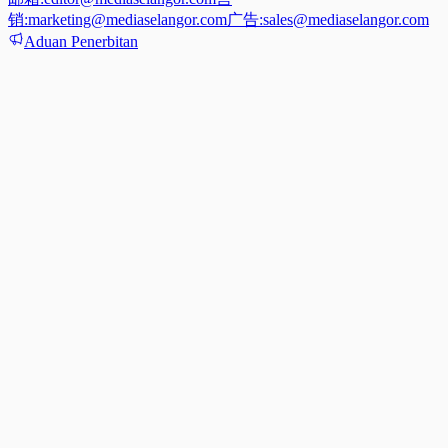
销:
marketing@mediaselangor.com
广告:
sales@mediaselangor.com
Aduan Penerbitan