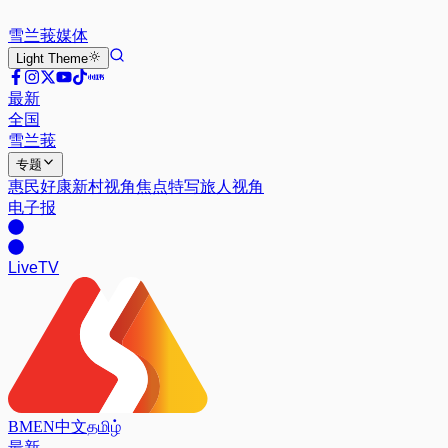
雪兰莪
媒体
Light
Theme
最新
全国
雪兰莪
专题
惠民好康
新村视角
焦点特写
旅人视角
电子报
Live
TV
BM
EN
中文
தமிழ்
最新