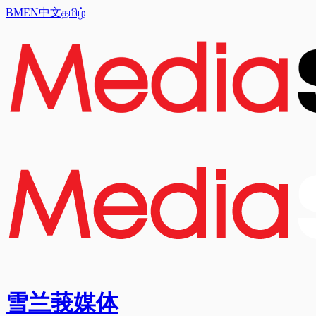
BM
EN
中文
தமிழ்
雪兰莪媒体