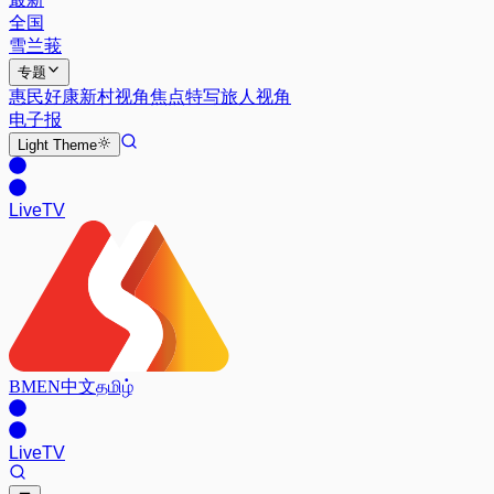
全国
雪兰莪
专题
惠民好康
新村视角
焦点特写
旅人视角
电子报
Light
Theme
Live
TV
BM
EN
中文
தமிழ்
Live
TV