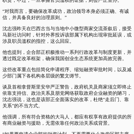
职责，不过，一旦掌握官员滥权的证据，则会严正查办。
“对我而言，要确保改革成功，政治领导本身必须正确、有诚
信，并具备良好的治理原则。”
沈志强昨天在巴西古当与当地中小微型商家交流茶叙后，接受
马新社访问时，针对外界投诉该部属下机构出现审批延误，或
涉及职员滥权的指控，这么回应。
他也提到，企合部正积极推动一系列行政改革与制度更新，并
透过既定改革框架，确保我国创业生态系统更加高效完善。
这些改革重点包括简化申请程序、缩短融资审批时间，以及减
少部门属下各机构各层级的繁文缛节。
谈及首相拿督斯里安华严正警告，政府机关及商家须立即终止
依靠支持信、政治关系及朋党网络获取政府企业融资的陋习，
沈志强说，这也是该部正全面落实的改革，杜绝“走后门、靠
关系”的不当方式。
他强调，所有符合资格的大马人，都应有权享有政府提供的所
有商业融资与援助，无需依靠任何政治关系或背景。