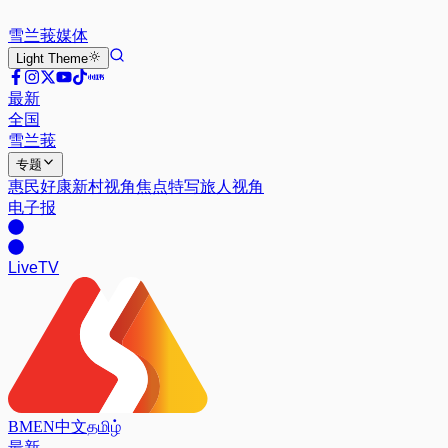
雪兰莪
媒体
Light
Theme
最新
全国
雪兰莪
专题
惠民好康
新村视角
焦点特写
旅人视角
电子报
Live
TV
BM
EN
中文
தமிழ்
最新