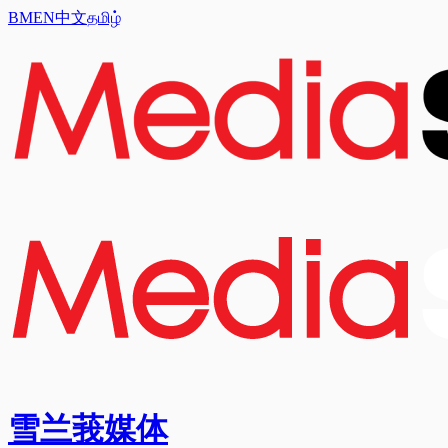
BM
EN
中文
தமிழ்
雪兰莪媒体