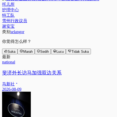
托儿所
护理中心
特工队
雪州行政议员
谢安宝
类别
selangor
你觉得怎么样？
Suka
Marah
Sedih
Lucu
Tidak Suka
最新
national
斐济外长访马加强双边关系
马新社
2026-08-09