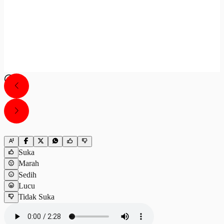
Suka
Marah
Sedih
Lucu
Tidak Suka