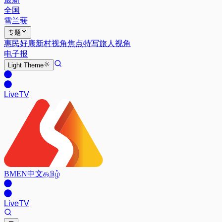
全国
雪兰莪
专题
惠民好康
新村视角
焦点特写
旅人视角
电子报
Light
Theme
Live
TV
BM
EN
中文
தமிழ்
Live
TV