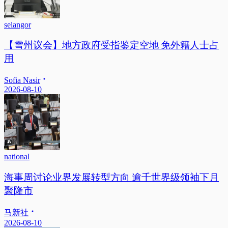
selangor
【雪州议会】地方政府受指鉴定空地 免外籍人士占
用
Sofia Nasir
2026-08-10
national
海事周讨论业界发展转型方向 逾千世界级领袖下月
聚隆市
马新社
2026-08-10