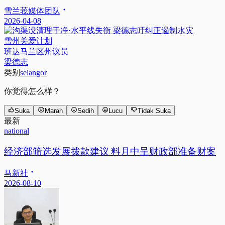
雪兰莪媒体团队
2026-04-08
雪州关爱计划
班达马兰区州议员
梁德志
类别
selangor
你觉得怎么样？
Suka
Marah
Sedih
Lucu
Tidak Suka
最新
national
经济部筛选发展拨款建议 料月中呈财政部准备财案
马新社
2026-08-10