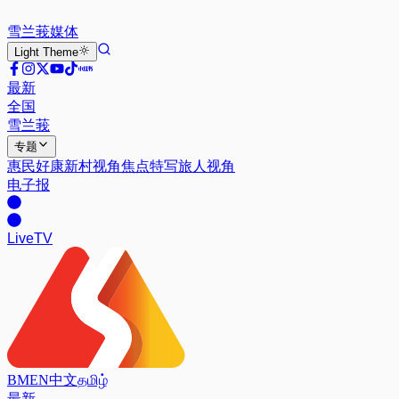
雪兰莪
媒体
Light
Theme
最新
全国
雪兰莪
专题
惠民好康
新村视角
焦点特写
旅人视角
电子报
Live
TV
BM
EN
中文
தமிழ்
最新