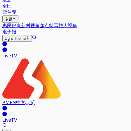
全国
雪兰莪
专题
惠民好康
新村视角
焦点特写
旅人视角
电子报
Light
Theme
Live
TV
BM
EN
中文
தமிழ்
Live
TV