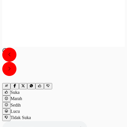
Suka
Marah
Sedih
Lucu
Tidak Suka