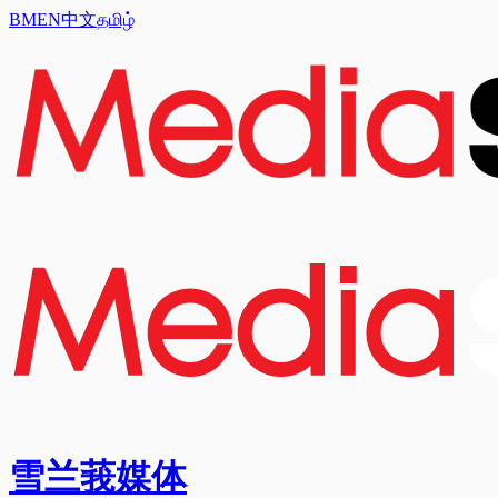
BM
EN
中文
தமிழ்
雪兰莪媒体