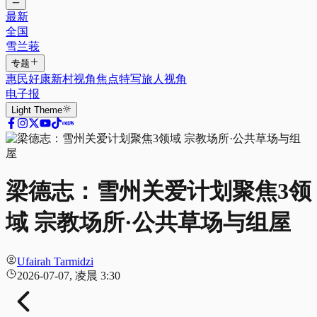
最新
全国
雪兰莪
专题
惠民好康
新村视角
焦点特写
旅人视角
电子报
Light
Theme
梁德志：雪州关爱计划聚焦3领
域 宗教场所·公共草场与组屋
Ufairah Tarmidzi
2026-07-07, 凌晨 3:30