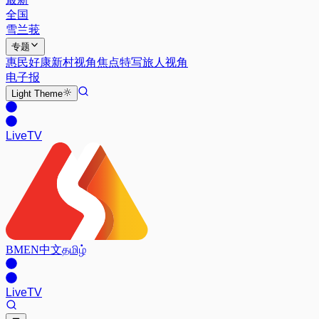
全国
雪兰莪
专题
惠民好康
新村视角
焦点特写
旅人视角
电子报
Light
Theme
Live
TV
BM
EN
中文
தமிழ்
Live
TV