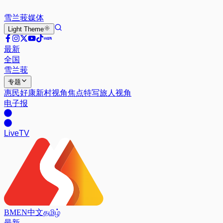
雪兰莪
媒体
Light
Theme
最新
全国
雪兰莪
专题
惠民好康
新村视角
焦点特写
旅人视角
电子报
Live
TV
BM
EN
中文
தமிழ்
最新