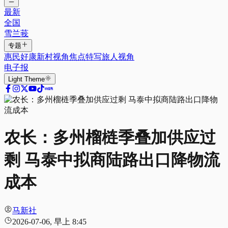
最新
全国
雪兰莪
专题
惠民好康
新村视角
焦点特写
旅人视角
电子报
Light
Theme
农长：多州榴梿季叠加供应过
剩 马泰中拟商陆路出口降物流
成本
马新社
2026-07-06, 早上 8:45