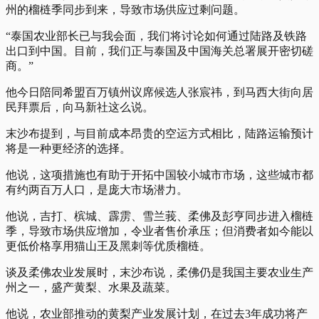
州的榴梿季同步到来，导致市场供应过剩问题。
“泰国农业部长已与我会面，我们将讨论如何通过陆路及铁路
出口到中国。目前，我们正与泰国及中国海关总署展开密切磋
商。”
他今日陪同希盟百万镇州议席候选人张宸祎，到马西大街向居
民拜票后，向马新社这么说。
末沙布提到，与目前成本昂贵的空运方式相比，陆路运输预计
将是一种更经济的选择。
他说，这项措施也有助于开拓中国较小城市市场，这些城市都
有约两百万人口，是庞大市场潜力。
他说，吉打、槟城、霹雳、雪兰莪、柔佛及彭亨同步进入榴梿
季，导致市场供应增加，令业者售价承压；但消费者如今能以
更低价格享用猫山王及黑刺等优质榴梿。
谈及柔佛农业发展时，末沙布说，柔佛仍是我国主要农业生产
州之一，盛产黄梨、水果及蔬菜。
他说，农业部推动的黄梨产业发展计划，在过去3年成功将产