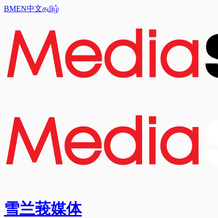
BM
EN
中文
தமிழ்
雪兰莪媒体