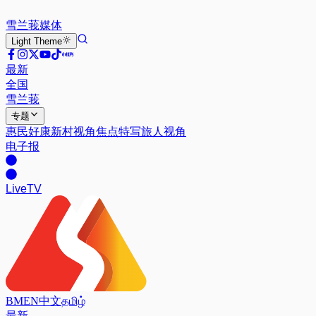
雪兰莪
媒体
Light
Theme
最新
全国
雪兰莪
专题
惠民好康
新村视角
焦点特写
旅人视角
电子报
Live
TV
BM
EN
中文
தமிழ்
最新