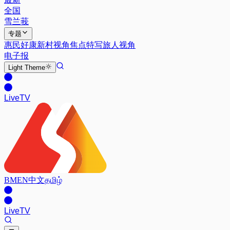
全国
雪兰莪
专题
惠民好康
新村视角
焦点特写
旅人视角
电子报
Light
Theme
Live
TV
BM
EN
中文
தமிழ்
Live
TV