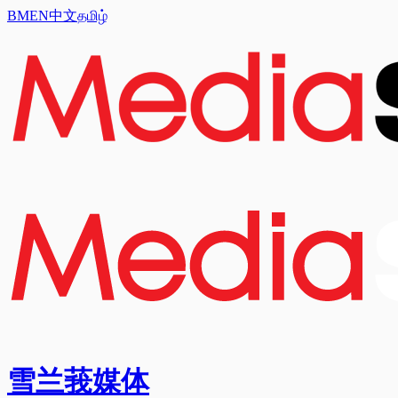
BM
EN
中文
தமிழ்
雪兰莪媒体