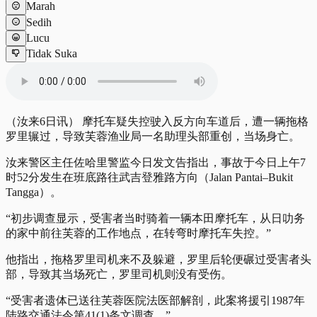
Marah
Sedih
Lucu
Tidak Suka
（汝来6日讯） 摩托车疑失控驶入反方向车道后，遭一辆拖格
罗里辗过，导致芙蓉渔业局一名助理头部重创，当场身亡。
汝来警区主任佐哈里警监今日发文告指出，事故于今日上午7
时52分发生在班底路往武吉登雅路方向（Jalan Pantai–Bukit
Tangga）。
“初步调查显示，受害者当时骑着一辆本田摩托车，从日叻务
的家中前往芙蓉的工作地点，在转弯时摩托车失控。”
他指出，拖格罗里司机来不及躲避，罗里后轮便碾过受害者头
部，导致其当场死亡，罗里司机则没有受伤。
“受害者遗体已送往芙蓉医院法医部解剖，此案将援引1987年
陆路交通法令第41(1)条文调查。”