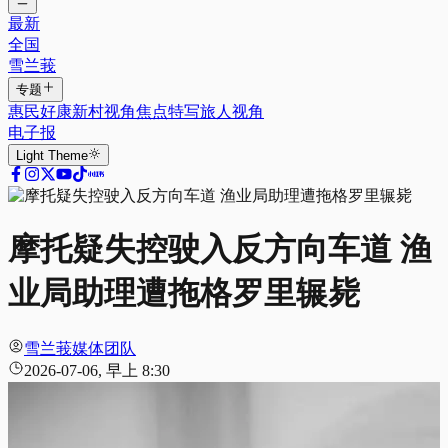
最新
全国
雪兰莪
专题
惠民好康
新村视角
焦点特写
旅人视角
电子报
Light
Theme
摩托疑失控驶入反方向车道 渔
业局助理遭拖格罗里辗毙
雪兰莪媒体团队
2026-07-06, 早上 8:30