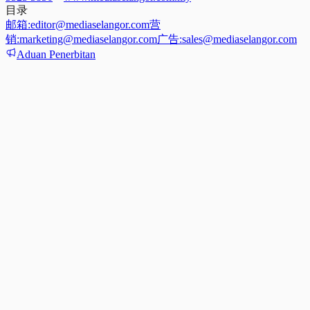
目录
邮箱:
editor@mediaselangor.com
营
销:
marketing@mediaselangor.com
广告:
sales@mediaselangor.com
Aduan Penerbitan