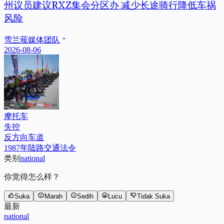
州议员建议RXZ集会分区办 减少长途骑行降低车祸
风险
雪兰莪媒体团队
2026-08-06
摩托车
失控
反方向车道
1987年陆路交通法令
类别
national
你觉得怎么样？
Suka
Marah
Sedih
Lucu
Tidak Suka
最新
national