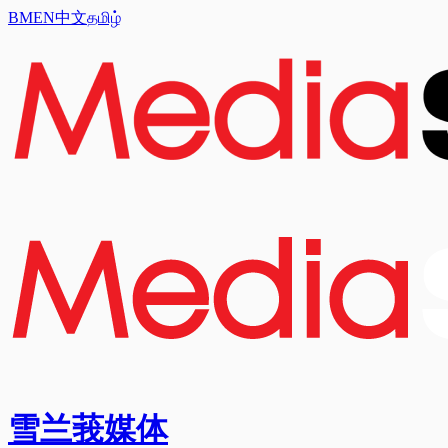
BM
EN
中文
தமிழ்
雪兰莪媒体