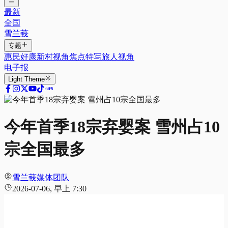
最新
全国
雪兰莪
专题
惠民好康
新村视角
焦点特写
旅人视角
电子报
Light
Theme
今年首季18宗弃婴案 雪州占10
宗全国最多
雪兰莪媒体团队
2026-07-06, 早上 7:30