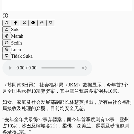
Suka
Marah
Sedih
Lucu
Tidak Suka
（莎阿南6日讯） 社会福利局（JKM）数据显示，今年首3个
月全国共录得18宗弃婴案，其中雪兰莪最多案例共10宗。
妇女、家庭及社会发展部副部长林慧英指出，所有由社会福利
局接收及处理的弃婴，目前均安全无恙。
“去年全年共录得72宗弃婴案，而今年首季度则有18宗，雪州
占10宗，沙巴及槟城各2宗，柔佛、森美兰、霹雳及砂拉越则
各录得1宗。”