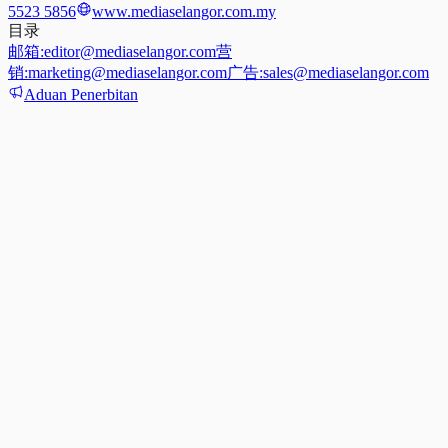
5523 5856
www.mediaselangor.com.my
目录
邮箱:
editor@mediaselangor.com
营
销:
marketing@mediaselangor.com
广告:
sales@mediaselangor.com
Aduan Penerbitan