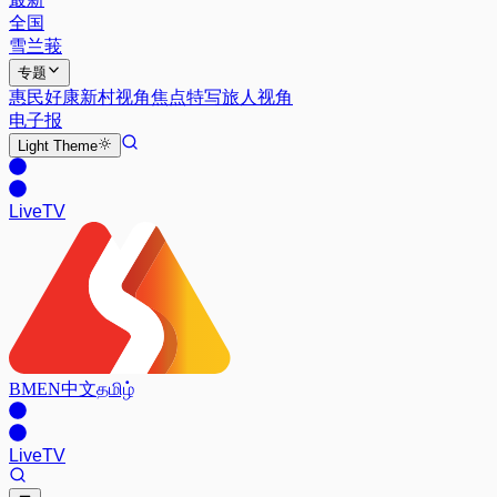
全国
雪兰莪
专题
惠民好康
新村视角
焦点特写
旅人视角
电子报
Light
Theme
Live
TV
BM
EN
中文
தமிழ்
Live
TV