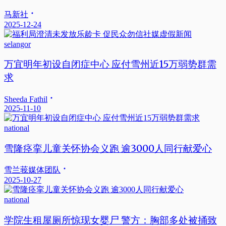
马新社
2025-12-24
selangor
万宜明年初设自闭症中心 应付雪州近15万弱势群需
求
Sheeda Fathil
2025-11-10
national
雪隆痉挛儿童关怀协会义跑 逾3000人同行献爱心
雪兰莪媒体团队
2025-10-27
national
学院生租屋厕所惊现女婴尸 警方：胸部多处被捅致