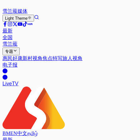
雪兰莪
媒体
Light
Theme
最新
全国
雪兰莪
专题
惠民好康
新村视角
焦点特写
旅人视角
电子报
Live
TV
BM
EN
中文
தமிழ்
最新